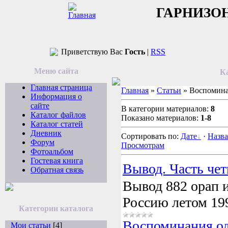
ГАРНИЗО
Приветствую Вас
Гость
|
RSS
Меню сайта
Ка
Главная страница
Главная
»
Статьи
» Воспомина
Информация о
сайте
В категории материалов:
8
Каталог файлов
Показано материалов:
1-8
Каталог статей
Дневник
Сортировать по:
Дате
·
Назв
Форум
Просмотрам
Фотоальбом
Гостевая книга
Вывод. Часть чет
Обратная связь
Вывод 882 орап 
Россию летом 19
Категории каталога
Воспоминания о
Мои статьи
[4]