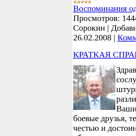
Воспоминания о
Просмотров:
144
Сорокин
|
Добави
26.02.2008
|
Комм
КРАТКАЯ СПРАВ
Здрав
сосл
штур
разл
Ваши
боевые друзья, те
честью и достои