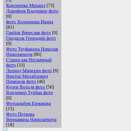
Кононенко Михаил
[73]
Дорофеев Владимир фото
[0]
фото Холоимова Ивана
[81]
Грибов Вячеслав фото
[0]
Гридасов Геннадий фото
[0]
Фото Труфакина Николая
Николаевича
[80]
Станислав Несмачный
фото
[33]
Леонид Мачихин фото
[9]
Виктор Михайлович
Пиминов фото
[46]
Куцев Володя фото
[50]
Владимир Турбан фото
[0]
Фотоальбом Ермакова
[15]
Фото Петрова
Вениамина Николаевича
[18]