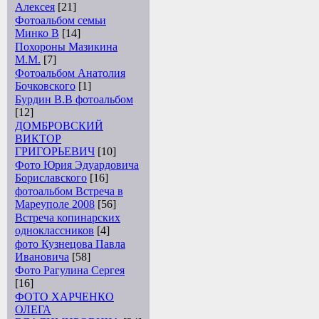
Алексея
[21]
Фотоальбом семьи
Минко В
[14]
Похороны Мазикина
М.М.
[7]
Фотоальбом Анатолия
Бочковского
[1]
Бурдин В.В фотоальбом
[12]
ДОМБРОВСКИЙ
ВИКТОР
ГРИГОРЬЕВИЧ
[10]
Фото Юрия Эдуардовича
Бориславского
[16]
фотоальбом Встреча в
Мареуполе 2008
[56]
Встреча копинарских
одноклассников
[4]
фото Кузнецова Павла
Ивановича
[58]
Фото Рагулина Сергея
[16]
ФОТО ХАРЧЕНКО
ОЛЕГА