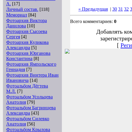
А.
[17]
« Предыдущая
|
30
31
32
Личный состав.
[118]
Мемориал
[84]
Фотоархив Виктора
Всего комментариев:
0
Данилова
[10]
Добавлять ко
Фотоархив Сысоева
Сергея
[4]
зарегистрир
Фотоархив Куликова
[
Реги
Александра
[5]
Фотоархив Юрганова
Константина
[8]
Фотоархив Ямпольского
Геннадия
[7]
Фотоархив Винтера Иван
Ивановича
[14]
Фотоальбом Дёгтева
М.Л.
[7]
Фотоальбом Усольцева
Анатолия
[79]
Фотоальбом Багринцева
Александра
[43]
Фотоальбом Силевко
Анатолия
[56]
Фотоальбом Крылова