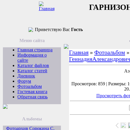
ГАРНИЗО
Приветствую Вас
Гость
Меню сайта
Главная страница
Главная
»
Фотоальбом
Информация о
ГеннадияАлександрович
сайте
Каталог файлов
Каталог статей
Аэ
Дневник
Форум
Просмотров: 859 | Размеры: 1
Фотоальбом
20
Гостевая книга
Просмотреть фот
Обратная связь
Альбомы
Фотоархив Сорокина С.