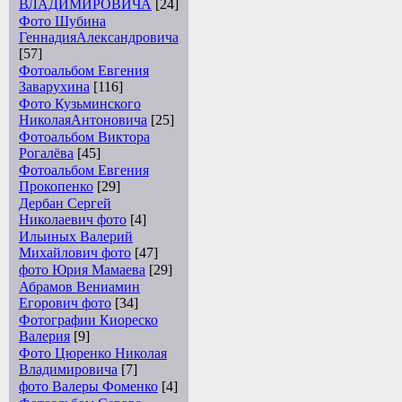
ВЛАДИМИРОВИЧА
[24]
Фото Шубина
ГеннадияАлександровича
[57]
Фотоальбом Евгения
Заварухина
[116]
Фото Кузьминского
НиколаяАнтоновича
[25]
Фотоальбом Виктора
Рогалёва
[45]
Фотоальбом Евгения
Прокопенко
[29]
Дербан Сергей
Николаевич фото
[4]
Ильиных Валерий
Михайлович фото
[47]
фото Юрия Мамаева
[29]
Абрамов Вениамин
Егорович фото
[34]
Фотографии Киореско
Валерия
[9]
Фото Цюренко Николая
Владимировича
[7]
фото Валеры Фоменко
[4]