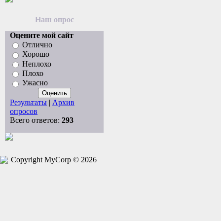
Наш опрос
Оцените мой сайт
Отлично
Хорошо
Неплохо
Плохо
Ужасно
Результаты
|
Архив
опросов
Всего ответов:
293
Copyright MyCorp © 2026