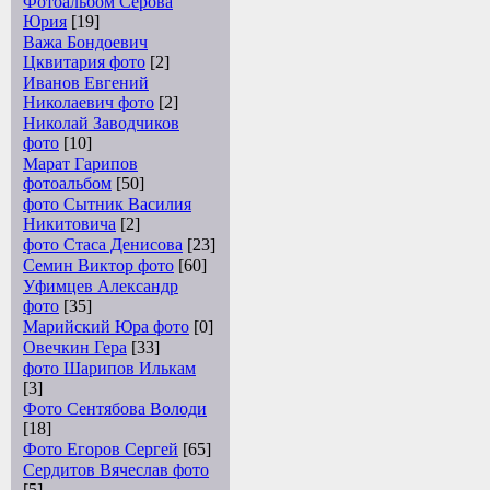
Фотоальбом Серова
Юрия
[19]
Важа Бондоевич
Цквитария фото
[2]
Иванов Евгений
Николаевич фото
[2]
Николай Заводчиков
фото
[10]
Марат Гарипов
фотоальбом
[50]
фото Сытник Василия
Никитовича
[2]
фото Стаса Денисова
[23]
Семин Виктор фото
[60]
Уфимцев Александр
фото
[35]
Марийский Юра фото
[0]
Овечкин Гера
[33]
фото Шарипов Илькам
[3]
Фото Сентябова Володи
[18]
Фото Егоров Сергей
[65]
Сердитов Вячеслав фото
[5]