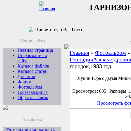
ГАРНИЗО
Приветствую Вас
Гость
Меню сайта
Главная страница
Главная
»
Фотоальбом
Информация о
ГеннадияАлександрович
сайте
городок,1983 год.
Каталог файлов
Каталог статей
Дневник
Лукин Юра с двумя Мишка
Форум
Фотоальбом
Просмотров: 805 | Размеры: 1
Гостевая книга
20
Обратная связь
Просмотреть фот
Альбомы
Фотоархив Сорокина С.