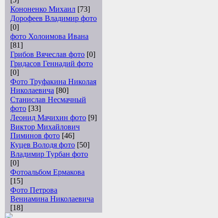
Кононенко Михаил
[73]
Дорофеев Владимир фото
[0]
фото Холоимова Ивана
[81]
Грибов Вячеслав фото
[0]
Гридасов Геннадий фото
[0]
Фото Труфакина Николая
Николаевича
[80]
Станислав Несмачный
фото
[33]
Леонид Мачихин фото
[9]
Виктор Михайлович
Пиминов фото
[46]
Куцев Володя фото
[50]
Владимир Турбан фото
[0]
Фотоальбом Ермакова
[15]
Фото Петрова
Вениамина Николаевича
[18]