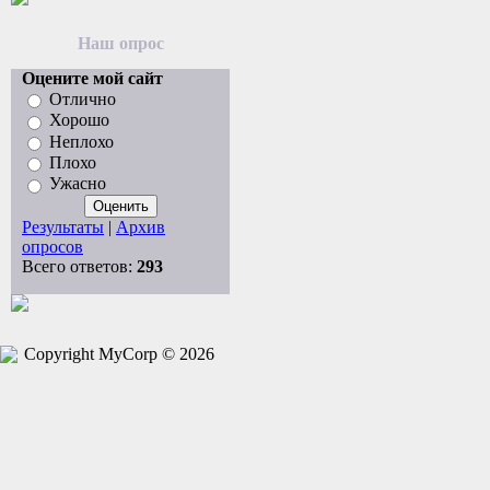
Наш опрос
Оцените мой сайт
Отлично
Хорошо
Неплохо
Плохо
Ужасно
Результаты
|
Архив
опросов
Всего ответов:
293
Copyright MyCorp © 2026