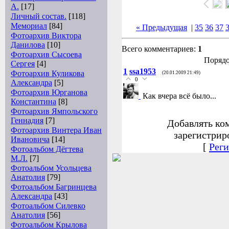
А.
[17]
Личный состав.
[118]
Мемориал
[84]
« Предыдущая
|
35
36
37
Фотоархив Виктора
Данилова
[10]
Всего комментариев:
1
Фотоархив Сысоева
Порядо
Сергея
[4]
1
ssa1953
Фотоархив Куликова
(20.01.2009 21:49)
0
Александра
[5]
Фотоархив Юрганова
Как вчера всё было...
Константина
[8]
Фотоархив Ямпольского
Геннадия
[7]
Добавлять ко
Фотоархив Винтера Иван
зарегистрир
Ивановича
[14]
[
Реги
Фотоальбом Дёгтева
М.Л.
[7]
Фотоальбом Усольцева
Анатолия
[79]
Фотоальбом Багринцева
Александра
[43]
Фотоальбом Силевко
Анатолия
[56]
Фотоальбом Крылова