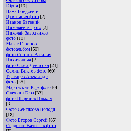
Фотоальбом Серова
Юрия
[19]
Важа Бондоевич
Цквитария фото
[2]
Иванов Евгений
Николаевич фото
[2]
Николай Заводчиков
фото
[10]
Марат Гарипов
фотоальбом
[50]
фото Сытник Василия
Никитовича
[2]
фото Стаса Денисова
[23]
Семин Виктор фото
[60]
Уфимцев Александр
фото
[35]
Марийский Юра фото
[0]
Овечкин Гера
[33]
фото Шарипов Илькам
[3]
Фото Сентябова Володи
[18]
Фото Егоров Сергей
[65]
Сердитов Вячеслав фото
[5]