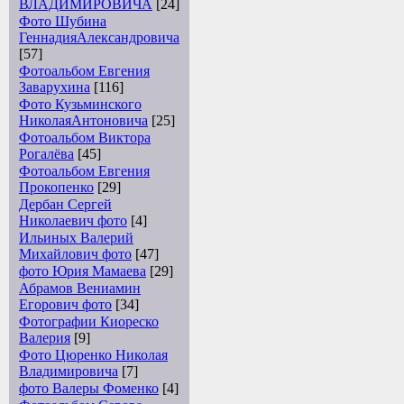
ВЛАДИМИРОВИЧА
[24]
Фото Шубина
ГеннадияАлександровича
[57]
Фотоальбом Евгения
Заварухина
[116]
Фото Кузьминского
НиколаяАнтоновича
[25]
Фотоальбом Виктора
Рогалёва
[45]
Фотоальбом Евгения
Прокопенко
[29]
Дербан Сергей
Николаевич фото
[4]
Ильиных Валерий
Михайлович фото
[47]
фото Юрия Мамаева
[29]
Абрамов Вениамин
Егорович фото
[34]
Фотографии Киореско
Валерия
[9]
Фото Цюренко Николая
Владимировича
[7]
фото Валеры Фоменко
[4]