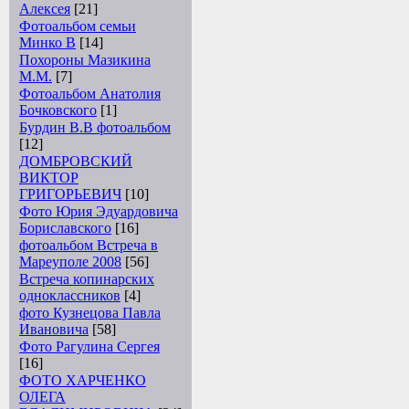
Алексея
[21]
Фотоальбом семьи
Минко В
[14]
Похороны Мазикина
М.М.
[7]
Фотоальбом Анатолия
Бочковского
[1]
Бурдин В.В фотоальбом
[12]
ДОМБРОВСКИЙ
ВИКТОР
ГРИГОРЬЕВИЧ
[10]
Фото Юрия Эдуардовича
Бориславского
[16]
фотоальбом Встреча в
Мареуполе 2008
[56]
Встреча копинарских
одноклассников
[4]
фото Кузнецова Павла
Ивановича
[58]
Фото Рагулина Сергея
[16]
ФОТО ХАРЧЕНКО
ОЛЕГА