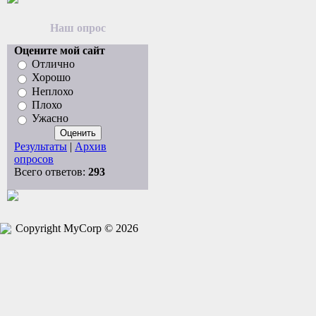
Наш опрос
Оцените мой сайт
Отлично
Хорошо
Неплохо
Плохо
Ужасно
Результаты
|
Архив
опросов
Всего ответов:
293
Copyright MyCorp © 2026