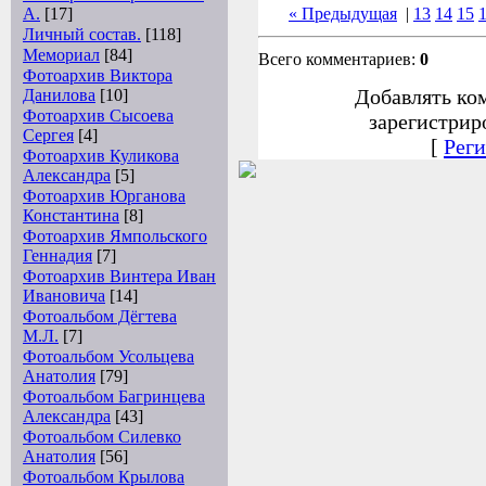
А.
[17]
« Предыдущая
|
13
14
15
Личный состав.
[118]
Мемориал
[84]
Всего комментариев:
0
Фотоархив Виктора
Добавлять ко
Данилова
[10]
Фотоархив Сысоева
зарегистрир
Сергея
[4]
[
Реги
Фотоархив Куликова
Александра
[5]
Фотоархив Юрганова
Константина
[8]
Фотоархив Ямпольского
Геннадия
[7]
Фотоархив Винтера Иван
Ивановича
[14]
Фотоальбом Дёгтева
М.Л.
[7]
Фотоальбом Усольцева
Анатолия
[79]
Фотоальбом Багринцева
Александра
[43]
Фотоальбом Силевко
Анатолия
[56]
Фотоальбом Крылова