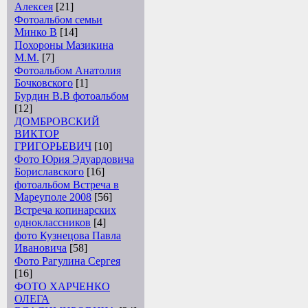
Алексея
[21]
Фотоальбом семьи
Минко В
[14]
Похороны Мазикина
М.М.
[7]
Фотоальбом Анатолия
Бочковского
[1]
Бурдин В.В фотоальбом
[12]
ДОМБРОВСКИЙ
ВИКТОР
ГРИГОРЬЕВИЧ
[10]
Фото Юрия Эдуардовича
Бориславского
[16]
фотоальбом Встреча в
Мареуполе 2008
[56]
Встреча копинарских
одноклассников
[4]
фото Кузнецова Павла
Ивановича
[58]
Фото Рагулина Сергея
[16]
ФОТО ХАРЧЕНКО
ОЛЕГА