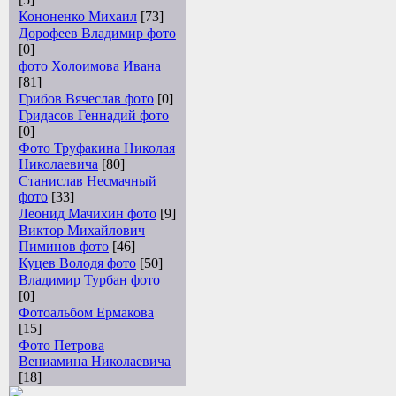
Кононенко Михаил
[73]
Дорофеев Владимир фото
[0]
фото Холоимова Ивана
[81]
Грибов Вячеслав фото
[0]
Гридасов Геннадий фото
[0]
Фото Труфакина Николая
Николаевича
[80]
Станислав Несмачный
фото
[33]
Леонид Мачихин фото
[9]
Виктор Михайлович
Пиминов фото
[46]
Куцев Володя фото
[50]
Владимир Турбан фото
[0]
Фотоальбом Ермакова
[15]
Фото Петрова
Вениамина Николаевича
[18]