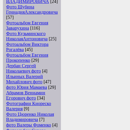
ВЛАДИМИРОВИЧА
[24]
Фото Шубина
ГеннадияАлександровича
[57]
Фотоальбом Евгения
Заварухина
[116]
Фото Кузьминского
НиколаяАнтоновича
[25]
Фотоальбом Виктора
Рогалёва
[45]
Фотоальбом Евгения
Прокопенко
[29]
Дербан Сергей
Николаевич фото
[4]
Ильиных Валерий
Михайлович фото
[47]
фото Юрия Мамаева
[29]
Абрамов Вениамин
Егорович фото
[34]
Фотографии Киореско
Валерия
[9]
Фото Цюренко Николая
Владимировича
[7]
фото Валеры Фоменко
[4]