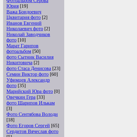
Фотоальбом Серова
Юрия
[19]
Важа Бондоевич
Цквитария фото
[2]
Иванов Евгений
Николаевич фото
[2]
Николай Заводчиков
фото
[10]
Марат Гарипов
фотоальбом
[50]
фото Сытник Василия
Никитовича
[2]
фото Стаса Денисова
[23]
Семин Виктор фото
[60]
Уфимцев Александр
фото
[35]
Марийский Юра фото
[0]
Овечкин Гера
[33]
фото Шарипов Илькам
[3]
Фото Сентябова Володи
[18]
Фото Егоров Сергей
[65]
Сердитов Вячеслав фото
[5]