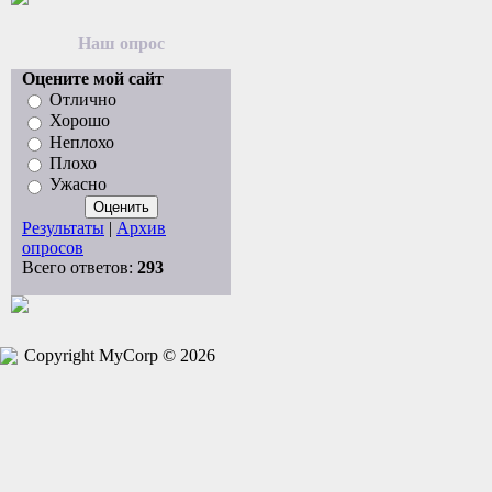
Наш опрос
Оцените мой сайт
Отлично
Хорошо
Неплохо
Плохо
Ужасно
Результаты
|
Архив
опросов
Всего ответов:
293
Copyright MyCorp © 2026