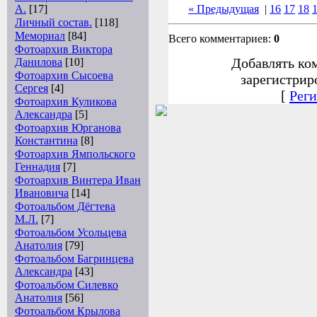
А.
[17]
« Предыдущая
|
16
17
18
Личный состав.
[118]
Мемориал
[84]
Всего комментариев:
0
Фотоархив Виктора
Добавлять ко
Данилова
[10]
Фотоархив Сысоева
зарегистрир
Сергея
[4]
[
Реги
Фотоархив Куликова
Александра
[5]
Фотоархив Юрганова
Константина
[8]
Фотоархив Ямпольского
Геннадия
[7]
Фотоархив Винтера Иван
Ивановича
[14]
Фотоальбом Дёгтева
М.Л.
[7]
Фотоальбом Усольцева
Анатолия
[79]
Фотоальбом Багринцева
Александра
[43]
Фотоальбом Силевко
Анатолия
[56]
Фотоальбом Крылова