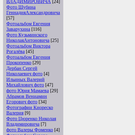
ВЛАДИМИРОВИЧА
[24]
Фото Шубина
ГеннадияАлександровича
[57]
Фотоальбом Евгения
Заварухина
[116]
Фото Кузьминского
НиколаяАнтоновича
[25]
Фотоальбом Виктора
Рогалёва
[45]
Фотоальбом Евгения
Прокопенко
[29]
Дербан Сергей
Николаевич фото
[4]
Ильиных Валерий
Михайлович фото
[47]
фото Юрия Мамаева
[29]
Абрамов Вениамин
Егорович фото
[34]
Фотографии Киореско
Валерия
[9]
Фото Цюренко Николая
Владимировича
[7]
фото Валеры Фоменко
[4]