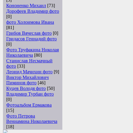
Кононенко Михаил
[73]
Дорофеев Владимир фото
[0]
фото Холоимова Ивана
[81]
Грибов Вячеслав фото
[0]
Гридасов Геннадий фото
[0]
Фото Труфакина Николая
Николаевича
[80]
Станислав Несмачный
фото
[33]
Леонид Мачихин фото
[9]
Виктор Михайлович
Пиминов фото
[46]
Куцев Володя фото
[50]
Владимир Турбан фото
[0]
Фотоальбом Ермакова
[15]
Фото Петрова
Вениамина Николаевича
[18]