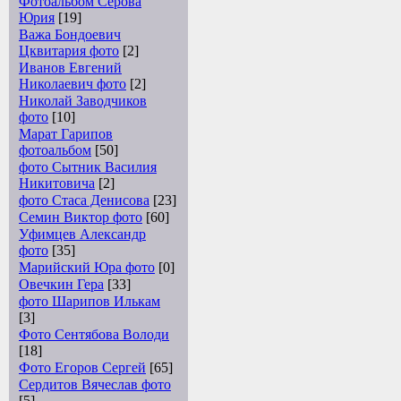
Фотоальбом Серова
Юрия
[19]
Важа Бондоевич
Цквитария фото
[2]
Иванов Евгений
Николаевич фото
[2]
Николай Заводчиков
фото
[10]
Марат Гарипов
фотоальбом
[50]
фото Сытник Василия
Никитовича
[2]
фото Стаса Денисова
[23]
Семин Виктор фото
[60]
Уфимцев Александр
фото
[35]
Марийский Юра фото
[0]
Овечкин Гера
[33]
фото Шарипов Илькам
[3]
Фото Сентябова Володи
[18]
Фото Егоров Сергей
[65]
Сердитов Вячеслав фото
[5]