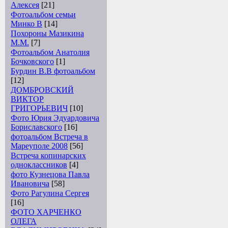
Алексея
[21]
Фотоальбом семьи
Минко В
[14]
Похороны Мазикина
М.М.
[7]
Фотоальбом Анатолия
Бочковского
[1]
Бурдин В.В фотоальбом
[12]
ДОМБРОВСКИЙ
ВИКТОР
ГРИГОРЬЕВИЧ
[10]
Фото Юрия Эдуардовича
Бориславского
[16]
фотоальбом Встреча в
Мареуполе 2008
[56]
Встреча копинарских
одноклассников
[4]
фото Кузнецова Павла
Ивановича
[58]
Фото Рагулина Сергея
[16]
ФОТО ХАРЧЕНКО
ОЛЕГА