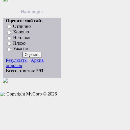
Наш опрос
Оцените мой сайт
Отлично
Хорошо
Неплохо
Плохо
Ужасно
Результаты
|
Архив
опросов
Всего ответов:
293
Copyright MyCorp © 2026