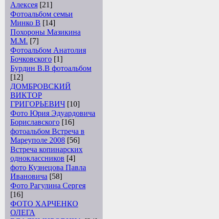
Алексея
[21]
Фотоальбом семьи
Минко В
[14]
Похороны Мазикина
М.М.
[7]
Фотоальбом Анатолия
Бочковского
[1]
Бурдин В.В фотоальбом
[12]
ДОМБРОВСКИЙ
ВИКТОР
ГРИГОРЬЕВИЧ
[10]
Фото Юрия Эдуардовича
Бориславского
[16]
фотоальбом Встреча в
Мареуполе 2008
[56]
Встреча копинарских
одноклассников
[4]
фото Кузнецова Павла
Ивановича
[58]
Фото Рагулина Сергея
[16]
ФОТО ХАРЧЕНКО
ОЛЕГА