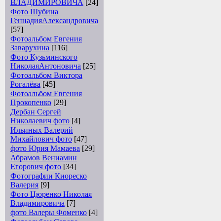
ВЛАДИМИРОВИЧА
[24]
Фото Шубина
ГеннадияАлександровича
[57]
Фотоальбом Евгения
Заварухина
[116]
Фото Кузьминского
НиколаяАнтоновича
[25]
Фотоальбом Виктора
Рогалёва
[45]
Фотоальбом Евгения
Прокопенко
[29]
Дербан Сергей
Николаевич фото
[4]
Ильиных Валерий
Михайлович фото
[47]
фото Юрия Мамаева
[29]
Абрамов Вениамин
Егорович фото
[34]
Фотографии Киореско
Валерия
[9]
Фото Цюренко Николая
Владимировича
[7]
фото Валеры Фоменко
[4]