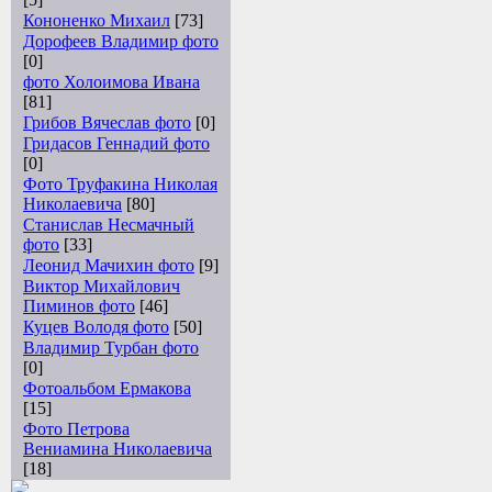
Кононенко Михаил
[73]
Дорофеев Владимир фото
[0]
фото Холоимова Ивана
[81]
Грибов Вячеслав фото
[0]
Гридасов Геннадий фото
[0]
Фото Труфакина Николая
Николаевича
[80]
Станислав Несмачный
фото
[33]
Леонид Мачихин фото
[9]
Виктор Михайлович
Пиминов фото
[46]
Куцев Володя фото
[50]
Владимир Турбан фото
[0]
Фотоальбом Ермакова
[15]
Фото Петрова
Вениамина Николаевича
[18]