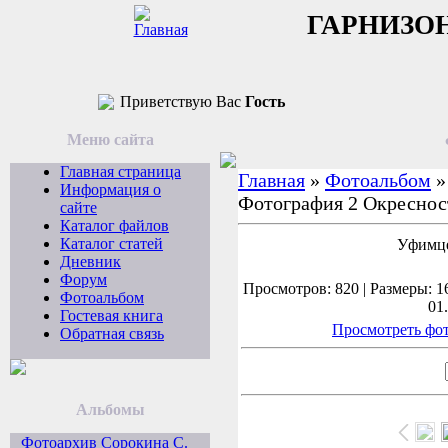
ГАРНИЗО
Приветствую Вас
Гость
Меню сайта
Главная страница
Главная
»
Фотоальбом
Информация о
Фотография 2 Окреснос
сайте
Каталог файлов
Каталог статей
Уфимце
Дневник
Форум
Просмотров: 820 | Размеры: 16
Фотоальбом
01
Гостевая книга
Просмотреть фот
Обратная связь
Альбомы
Фотоархив Сорокина С.