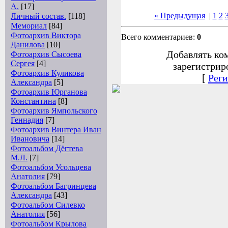
А.
[17]
« Предыдущая
|
1
2
Личный состав.
[118]
Мемориал
[84]
Фотоархив Виктора
Всего комментариев:
0
Данилова
[10]
Добавлять ко
Фотоархив Сысоева
Сергея
[4]
зарегистрир
Фотоархив Куликова
[
Реги
Александра
[5]
Фотоархив Юрганова
Константина
[8]
Фотоархив Ямпольского
Геннадия
[7]
Фотоархив Винтера Иван
Ивановича
[14]
Фотоальбом Дёгтева
М.Л.
[7]
Фотоальбом Усольцева
Анатолия
[79]
Фотоальбом Багринцева
Александра
[43]
Фотоальбом Силевко
Анатолия
[56]
Фотоальбом Крылова