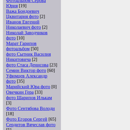
Фотоальбом Серова
Юрия
[19]
Важа Бондоевич
Цквитария фото
[2]
Иванов Евгений
Николаевич фото
[2]
Николай Заводчиков
фото
[10]
Марат Гарипов
фотоальбом
[50]
фото Сытник Василия
Никитовича
[2]
фото Стаса Денисова
[23]
Семин Виктор фото
[60]
Уфимцев Александр
фото
[35]
Марийский Юра фото
[0]
Овечкин Гера
[33]
фото Шарипов Илькам
[3]
Фото Сентябова Володи
[18]
Фото Егоров Сергей
[65]
Сердитов Вячеслав фото
[5]