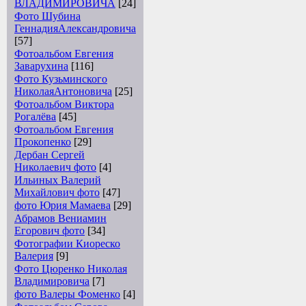
ВЛАДИМИРОВИЧА
[24]
Фото Шубина
ГеннадияАлександровича
[57]
Фотоальбом Евгения
Заварухина
[116]
Фото Кузьминского
НиколаяАнтоновича
[25]
Фотоальбом Виктора
Рогалёва
[45]
Фотоальбом Евгения
Прокопенко
[29]
Дербан Сергей
Николаевич фото
[4]
Ильиных Валерий
Михайлович фото
[47]
фото Юрия Мамаева
[29]
Абрамов Вениамин
Егорович фото
[34]
Фотографии Киореско
Валерия
[9]
Фото Цюренко Николая
Владимировича
[7]
фото Валеры Фоменко
[4]