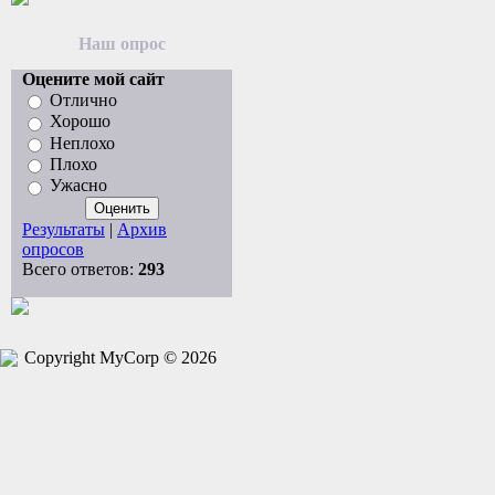
Наш опрос
Оцените мой сайт
Отлично
Хорошо
Неплохо
Плохо
Ужасно
Результаты
|
Архив
опросов
Всего ответов:
293
Copyright MyCorp © 2026