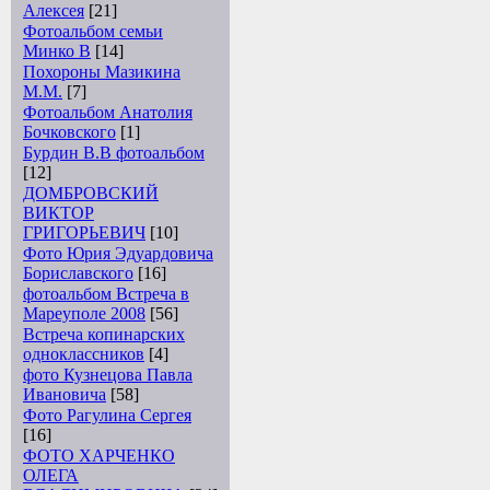
Алексея
[21]
Фотоальбом семьи
Минко В
[14]
Похороны Мазикина
М.М.
[7]
Фотоальбом Анатолия
Бочковского
[1]
Бурдин В.В фотоальбом
[12]
ДОМБРОВСКИЙ
ВИКТОР
ГРИГОРЬЕВИЧ
[10]
Фото Юрия Эдуардовича
Бориславского
[16]
фотоальбом Встреча в
Мареуполе 2008
[56]
Встреча копинарских
одноклассников
[4]
фото Кузнецова Павла
Ивановича
[58]
Фото Рагулина Сергея
[16]
ФОТО ХАРЧЕНКО
ОЛЕГА