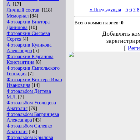
А.
[17]
« Предыдущая
|
5
6
7
8
Личный состав.
[118]
Мемориал
[84]
Фотоархив Виктора
Всего комментариев:
0
Данилова
[10]
Добавлять ко
Фотоархив Сысоева
Сергея
[4]
зарегистрир
Фотоархив Куликова
[
Реги
Александра
[5]
Фотоархив Юрганова
Константина
[8]
Фотоархив Ямпольского
Геннадия
[7]
Фотоархив Винтера Иван
Ивановича
[14]
Фотоальбом Дёгтева
М.Л.
[7]
Фотоальбом Усольцева
Анатолия
[79]
Фотоальбом Багринцева
Александра
[43]
Фотоальбом Силевко
Анатолия
[56]
Фотоальбом Крылова