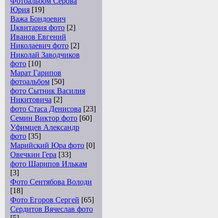
Фотоальбом Серова
Юрия
[19]
Важа Бондоевич
Цквитария фото
[2]
Иванов Евгений
Николаевич фото
[2]
Николай Заводчиков
фото
[10]
Марат Гарипов
фотоальбом
[50]
фото Сытник Василия
Никитовича
[2]
фото Стаса Денисова
[23]
Семин Виктор фото
[60]
Уфимцев Александр
фото
[35]
Марийский Юра фото
[0]
Овечкин Гера
[33]
фото Шарипов Илькам
[3]
Фото Сентябова Володи
[18]
Фото Егоров Сергей
[65]
Сердитов Вячеслав фото
[5]