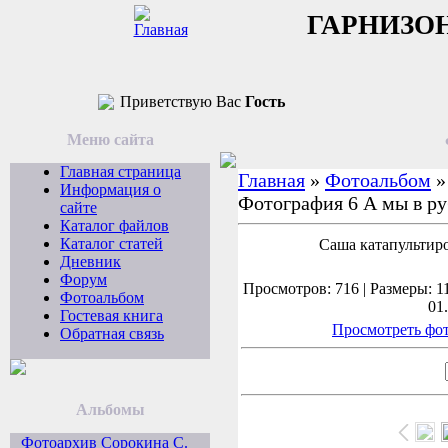
ГАРНИЗО
Приветствую Вас
Гость
Меню сайта
Главная страница
Главная
»
Фотоальбом
Информация о
Фотография 6 А мы в ру
сайте
Каталог файлов
Каталог статей
Саша катапультиро
Дневник
Форум
Просмотров: 716 | Размеры: 11
Фотоальбом
01
Гостевая книга
Просмотреть фот
Обратная связь
Альбомы
Фотоархив Сорокина С.