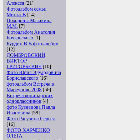
Алексея
[21]
Фотоальбом семьи
Минко В
[14]
Похороны Мазикина
М.М.
[7]
Фотоальбом Анатолия
Бочковского
[1]
Бурдин В.В фотоальбом
[12]
ДОМБРОВСКИЙ
ВИКТОР
ГРИГОРЬЕВИЧ
[10]
Фото Юрия Эдуардовича
Бориславского
[16]
фотоальбом Встреча в
Мареуполе 2008
[56]
Встреча копинарских
одноклассников
[4]
фото Кузнецова Павла
Ивановича
[58]
Фото Рагулина Сергея
[16]
ФОТО ХАРЧЕНКО
ОЛЕГА