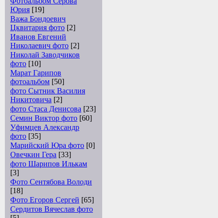
Фотоальбом Серова
Юрия
[19]
Важа Бондоевич
Цквитария фото
[2]
Иванов Евгений
Николаевич фото
[2]
Николай Заводчиков
фото
[10]
Марат Гарипов
фотоальбом
[50]
фото Сытник Василия
Никитовича
[2]
фото Стаса Денисова
[23]
Семин Виктор фото
[60]
Уфимцев Александр
фото
[35]
Марийский Юра фото
[0]
Овечкин Гера
[33]
фото Шарипов Илькам
[3]
Фото Сентябова Володи
[18]
Фото Егоров Сергей
[65]
Сердитов Вячеслав фото
[5]