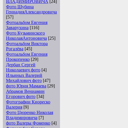
ВЛАДИМИРОВИЧА
[24]
Фото Шубина
ГеннадияАлександровича
[57]
Фотоальбом Евгения
Заварухина
[116]
Фото Кузьминского
НиколаяАнтоновича
[25]
Фотоальбом Виктора
Рогалёва
[45]
Фотоальбом Евгения
Прокопенко
[29]
Дербан Сергей
Николаевич фото
[4]
Ильиных Валерий
Михайлович фото
[47]
фото Юрия Мамаева
[29]
Абрамов Вениамин
Егорович фото
[34]
Фотографии Киореско
Валерия
[9]
Фото Цюренко Николая
Владимировича
[7]
фото Валеры Фоменко
[4]