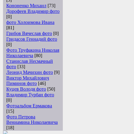
Кононенко Михаил
[73]
Дорофеев Владимир фото
[0]
фото Холоимова Ивана
[81]
Грибов Вячеслав фото
[0]
Гридасов Геннадий фото
[0]
Фото Труфакина Николая
Николаевича
[80]
Станислав Несмачный
фото
[33]
Леонид Мачихин фото
[9]
Виктор Михайлович
Пиминов фото
[46]
Куцев Володя фото
[50]
Владимир Турбан фото
[0]
Фотоальбом Ермакова
[15]
Фото Петрова
Вениамина Николаевича
[18]