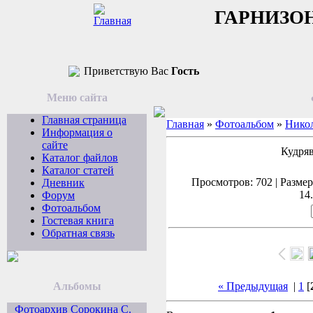
ГАРНИЗО
Приветствую Вас
Гость
Меню сайта
Главная страница
Главная
»
Фотоальбом
»
Никол
Информация о
сайте
Кудряв
Каталог файлов
Каталог статей
Просмотров: 702 | Размеры
Дневник
14
Форум
Фотоальбом
Гостевая книга
Обратная связь
Альбомы
« Предыдущая
|
1
[
Фотоархив Сорокина С.