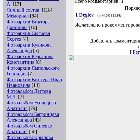
Всего комментариев:
1
А.
[17]
Порядо
Личный состав.
[118]
1
Degtev
Мемориал
[84]
(14.04.2009 13:56)
0
Фотоархив Виктора
Желательно прокомментироват
Данилова
[10]
Фотоархив Сысоева
Сергея
[4]
Добавлять комментарии
Фотоархив Куликова
Александра
[5]
[
Рег
Фотоархив Юрганова
Константина
[8]
Фотоархив Ямпольского
Геннадия
[7]
Фотоархив Винтера Иван
Ивановича
[14]
Фотоальбом Дёгтева
М.Л.
[7]
Фотоальбом Усольцева
Анатолия
[79]
Фотоальбом Багринцева
Александра
[43]
Фотоальбом Силевко
Анатолия
[56]
Фотоальбом Крылова