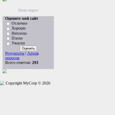
Наш опрос
Оцените мой сайт
Отлично
Хорошо
Неплохо
Плохо
Ужасно
Результаты
|
Архив
опросов
Всего ответов:
293
Copyright MyCorp © 2026