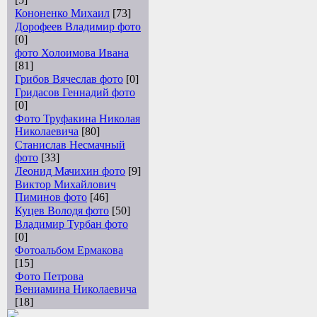
Кононенко Михаил
[73]
Дорофеев Владимир фото
[0]
фото Холоимова Ивана
[81]
Грибов Вячеслав фото
[0]
Гридасов Геннадий фото
[0]
Фото Труфакина Николая
Николаевича
[80]
Станислав Несмачный
фото
[33]
Леонид Мачихин фото
[9]
Виктор Михайлович
Пиминов фото
[46]
Куцев Володя фото
[50]
Владимир Турбан фото
[0]
Фотоальбом Ермакова
[15]
Фото Петрова
Вениамина Николаевича
[18]