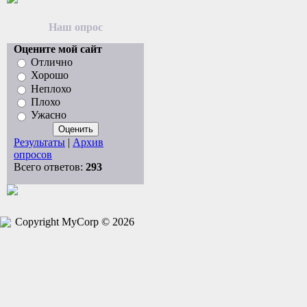
Наш опрос
Оцените мой сайт
Отлично
Хорошо
Неплохо
Плохо
Ужасно
Результаты
|
Архив
опросов
Всего ответов:
293
Copyright MyCorp © 2026