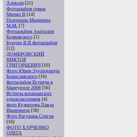
Алексея
[21]
Фотоальбом семьи
Минко В
[14]
Похороны Мазикина
М.М.
[7]
Фотоальбом Анатолия
Бочковского
[1]
Бурдин В.В фотоальбом
[12]
ДОМБРОВСКИЙ
ВИКТОР
ГРИГОРЬЕВИЧ
[10]
Фото Юрия Эдуардовича
Бориславского
[16]
фотоальбом Встреча в
Мареуполе 2008
[56]
Встреча копинарских
одноклассников
[4]
фото Кузнецова Павла
Ивановича
[58]
Фото Рагулина Сергея
[16]
ФОТО ХАРЧЕНКО
ОЛЕГА