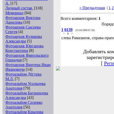
А.
[17]
« Предыдущая
|
1
2
Личный состав.
[118]
Мемориал
[84]
Фотоархив Виктора
Всего комментариев:
1
Данилова
[10]
Порядо
Фотоархив Сысоева
1
0139
(21.04.2009 07:26)
Сергея
[4]
0
Фотоархив Куликова
слева Рамазанов, справа пра
Александра
[5]
Фотоархив Юрганова
Константина
[8]
Добавлять ко
Фотоархив Ямпольского
зарегистрир
Геннадия
[7]
[
Реги
Фотоархив Винтера Иван
Ивановича
[14]
Фотоальбом Дёгтева
М.Л.
[7]
Фотоальбом Усольцева
Анатолия
[79]
Фотоальбом Багринцева
Александра
[43]
Фотоальбом Силевко
Анатолия
[56]
Фотоальбом Крылова