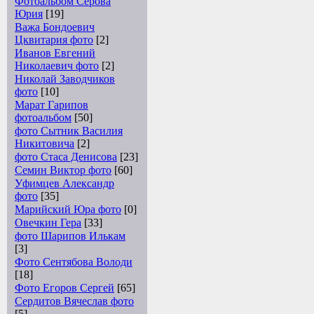
Фотоальбом Серова
Юрия
[19]
Важа Бондоевич
Цквитария фото
[2]
Иванов Евгений
Николаевич фото
[2]
Николай Заводчиков
фото
[10]
Марат Гарипов
фотоальбом
[50]
фото Сытник Василия
Никитовича
[2]
фото Стаса Денисова
[23]
Семин Виктор фото
[60]
Уфимцев Александр
фото
[35]
Марийский Юра фото
[0]
Овечкин Гера
[33]
фото Шарипов Илькам
[3]
Фото Сентябова Володи
[18]
Фото Егоров Сергей
[65]
Сердитов Вячеслав фото
[5]