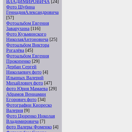
ВЛАДИМИРОВИЧА
[24]
Фото Шубина
ГеннадияАлександровича
[57]
Фотоальбом Евгения
Заварухина
[116]
Фото Кузьминского
НиколаяАнтоновича
[25]
Фотоальбом Виктора
Рогалёва
[45]
Фотоальбом Евгения
Прокопенко
[29]
Дербан Сергей
Николаевич фото
[4]
Ильиных Валерий
Михайлович фото
[47]
фото Юрия Мамаева
[29]
Абрамов Вениамин
Егорович фото
[34]
Фотографии Киореско
Валерия
[9]
Фото Цюренко Николая
Владимировича
[7]
фото Валеры Фоменко
[4]