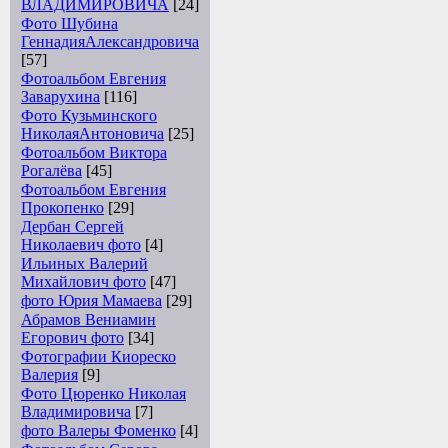
ВЛАДИМИРОВИЧА
[24]
Фото Шубина
ГеннадияАлександровича
[57]
Фотоальбом Евгения
Заварухина
[116]
Фото Кузьминского
НиколаяАнтоновича
[25]
Фотоальбом Виктора
Рогалёва
[45]
Фотоальбом Евгения
Прокопенко
[29]
Дербан Сергей
Николаевич фото
[4]
Ильиных Валерий
Михайлович фото
[47]
фото Юрия Мамаева
[29]
Абрамов Вениамин
Егорович фото
[34]
Фотографии Киореско
Валерия
[9]
Фото Цюренко Николая
Владимировича
[7]
фото Валеры Фоменко
[4]