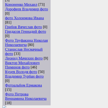
Кононенко Михаил
[73]
Дорофеев Владимир фото
[0]
фото Холоимова Ивана
[81]
Грибов Вячеслав фото
[0]
Гридасов Геннадий фото
[0]
Фото Труфакина Николая
Николаевича
[80]
Станислав Несмачный
фото
[33]
Леонид Мачихин фото
[9]
Виктор Михайлович
Пиминов фото
[46]
Куцев Володя фото
[50]
Владимир Турбан фото
[0]
Фотоальбом Ермакова
[15]
Фото Петрова
Вениамина Николаевича
[18]