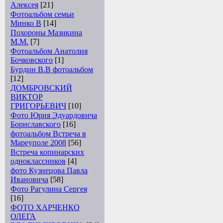
Алексея
[21]
Фотоальбом семьи
Минко В
[14]
Похороны Мазикина
М.М.
[7]
Фотоальбом Анатолия
Бочковского
[1]
Бурдин В.В фотоальбом
[12]
ДОМБРОВСКИЙ
ВИКТОР
ГРИГОРЬЕВИЧ
[10]
Фото Юрия Эдуардовича
Бориславского
[16]
фотоальбом Встреча в
Мареуполе 2008
[56]
Встреча копинарских
одноклассников
[4]
фото Кузнецова Павла
Ивановича
[58]
Фото Рагулина Сергея
[16]
ФОТО ХАРЧЕНКО
ОЛЕГА