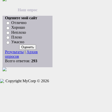
Наш опрос
Оцените мой сайт
Отлично
Хорошо
Неплохо
Плохо
Ужасно
Результаты
|
Архив
опросов
Всего ответов:
293
Copyright MyCorp © 2026