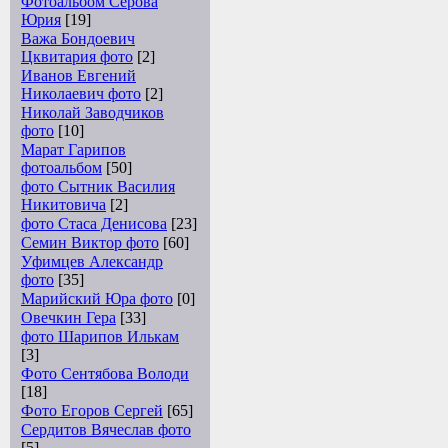
Фотоальбом Серова
Юрия
[19]
Важа Бондоевич
Цквитария фото
[2]
Иванов Евгений
Николаевич фото
[2]
Николай Заводчиков
фото
[10]
Марат Гарипов
фотоальбом
[50]
фото Сытник Василия
Никитовича
[2]
фото Стаса Денисова
[23]
Семин Виктор фото
[60]
Уфимцев Александр
фото
[35]
Марийский Юра фото
[0]
Овечкин Гера
[33]
фото Шарипов Илькам
[3]
Фото Сентябова Володи
[18]
Фото Егоров Сергей
[65]
Сердитов Вячеслав фото
[5]