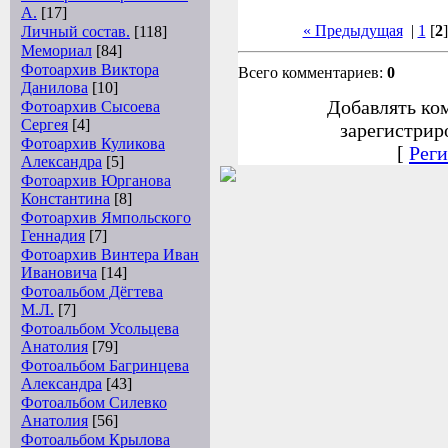
А.
[17]
« Предыдущая
|
1
[
2
Личный состав.
[118]
Мемориал
[84]
Фотоархив Виктора
Всего комментариев:
0
Данилова
[10]
Добавлять ко
Фотоархив Сысоева
Сергея
[4]
зарегистрир
Фотоархив Куликова
[
Реги
Александра
[5]
Фотоархив Юрганова
Константина
[8]
Фотоархив Ямпольского
Геннадия
[7]
Фотоархив Винтера Иван
Ивановича
[14]
Фотоальбом Дёгтева
М.Л.
[7]
Фотоальбом Усольцева
Анатолия
[79]
Фотоальбом Багринцева
Александра
[43]
Фотоальбом Силевко
Анатолия
[56]
Фотоальбом Крылова