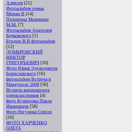
Алексея
[21]
Фотоальбом семьи
Минко В
[14]
Похороны Мазикина
М.М.
[7]
Фотоальбом Анатолия
Бочковского
[1]
Бурдин В.В фотоальбом
[12]
ДОМБРОВСКИЙ
ВИКТОР
ГРИГОРЬЕВИЧ
[10]
Фото Юрия Эдуардовича
Бориславского
[16]
фотоальбом Встреча в
Мареуполе 2008
[56]
Встреча копинарских
одноклассников
[4]
фото Кузнецова Павла
Ивановича
[58]
Фото Рагулина Сергея
[16]
ФОТО ХАРЧЕНКО
ОЛЕГА