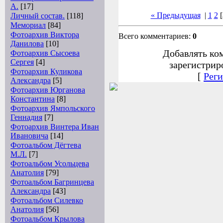
А.
[17]
« Предыдущая
|
1
2
[
Личный состав.
[118]
Мемориал
[84]
Фотоархив Виктора
Всего комментариев:
0
Данилова
[10]
Добавлять ко
Фотоархив Сысоева
Сергея
[4]
зарегистрир
Фотоархив Куликова
[
Реги
Александра
[5]
Фотоархив Юрганова
Константина
[8]
Фотоархив Ямпольского
Геннадия
[7]
Фотоархив Винтера Иван
Ивановича
[14]
Фотоальбом Дёгтева
М.Л.
[7]
Фотоальбом Усольцева
Анатолия
[79]
Фотоальбом Багринцева
Александра
[43]
Фотоальбом Силевко
Анатолия
[56]
Фотоальбом Крылова