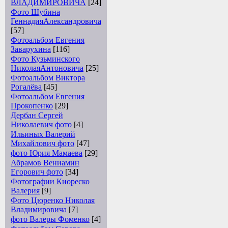
ВЛАДИМИРОВИЧА
[24]
Фото Шубина
ГеннадияАлександровича
[57]
Фотоальбом Евгения
Заварухина
[116]
Фото Кузьминского
НиколаяАнтоновича
[25]
Фотоальбом Виктора
Рогалёва
[45]
Фотоальбом Евгения
Прокопенко
[29]
Дербан Сергей
Николаевич фото
[4]
Ильиных Валерий
Михайлович фото
[47]
фото Юрия Мамаева
[29]
Абрамов Вениамин
Егорович фото
[34]
Фотографии Киореско
Валерия
[9]
Фото Цюренко Николая
Владимировича
[7]
фото Валеры Фоменко
[4]