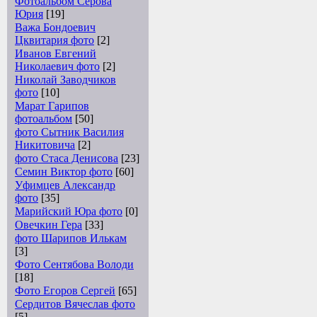
Фотоальбом Серова
Юрия
[19]
Важа Бондоевич
Цквитария фото
[2]
Иванов Евгений
Николаевич фото
[2]
Николай Заводчиков
фото
[10]
Марат Гарипов
фотоальбом
[50]
фото Сытник Василия
Никитовича
[2]
фото Стаса Денисова
[23]
Семин Виктор фото
[60]
Уфимцев Александр
фото
[35]
Марийский Юра фото
[0]
Овечкин Гера
[33]
фото Шарипов Илькам
[3]
Фото Сентябова Володи
[18]
Фото Егоров Сергей
[65]
Сердитов Вячеслав фото
[5]