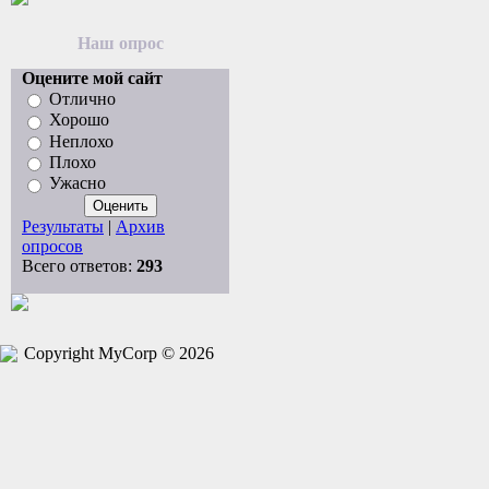
Наш опрос
Оцените мой сайт
Отлично
Хорошо
Неплохо
Плохо
Ужасно
Результаты
|
Архив
опросов
Всего ответов:
293
Copyright MyCorp © 2026