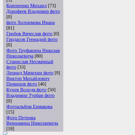
Кононенко Михаил
[73]
Дорофеев Владимир фото
[0]
фото Холоимова Ивана
[81]
Грибов Вячеслав фото
[0]
Гридасов Геннадий фото
[0]
Фото Труфакина Николая
Николаевича
[80]
Станислав Несмачный
фото
[33]
Леонид Мачихин фото
[9]
Виктор Михайлович
Пиминов фото
[46]
Куцев Володя фото
[50]
Владимир Турбан фото
[0]
Фотоальбом Ермакова
[15]
Фото Петрова
Вениамина Николаевича
[18]