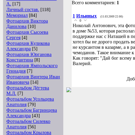
Всего комментариев:
1
А.
[17]
Личный состав.
[118]
Мемориал
[84]
1
Ильиных
(11.03.2009 22:00)
Фотоархив Виктора
0
Николай Антонович, эта фото
Данилова
[10]
в доме №53, которая располаг
Фотоархив Сысоева
поддержке нас с Наташей в п
Сергея
[4]
хотел бы не дорого продать в
Фотоархив Куликова
не курсантом в казарме, а в р
Александра
[5]
чемоданов. Такое внимание к
Фотоархив Юрганова
Как говорят: "Дай бог всему 
Константина
[8]
Валерий.
Фотоархив Ямпольского
Геннадия
[7]
Фотоархив Винтера Иван
Доб
Ивановича
[14]
Фотоальбом Дёгтева
М.Л.
[7]
Фотоальбом Усольцева
Анатолия
[79]
Фотоальбом Багринцева
Александра
[43]
Фотоальбом Силевко
Анатолия
[56]
Фотоальбом Крылова