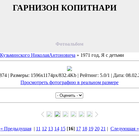
ГАРНИЗОН КОПИТНАРИ
Фотоальбом
 Кузьминского НиколаяАнтоновича
» 1971 год, Я с детьми
74 | Размеры: 1596x1174px/832.4Kb | Рейтинг: 5.0/1 | Дата: 08.02.
Просмотреть фотографию в реальном размере
« Предыдущая
|
11
12
13
14
15
[
16
]
17
18
19
20
21
|
Следующая »