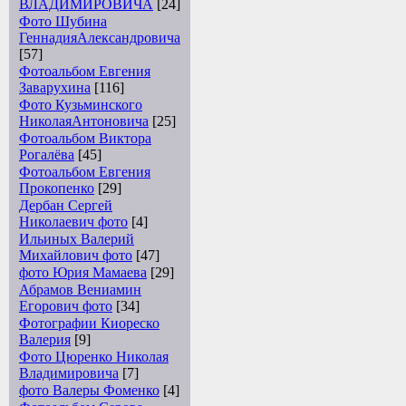
ВЛАДИМИРОВИЧА
[24]
Фото Шубина
ГеннадияАлександровича
[57]
Фотоальбом Евгения
Заварухина
[116]
Фото Кузьминского
НиколаяАнтоновича
[25]
Фотоальбом Виктора
Рогалёва
[45]
Фотоальбом Евгения
Прокопенко
[29]
Дербан Сергей
Николаевич фото
[4]
Ильиных Валерий
Михайлович фото
[47]
фото Юрия Мамаева
[29]
Абрамов Вениамин
Егорович фото
[34]
Фотографии Киореско
Валерия
[9]
Фото Цюренко Николая
Владимировича
[7]
фото Валеры Фоменко
[4]