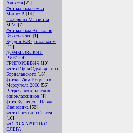
Алексея
[21]
Фотоальбом семьи
Минко В
[14]
Похороны Мазикина
М.М.
[7]
Фотоальбом Анатолия
Бочковского
[1]
Бурдин В.В фотоальбом
[12]
ДОМБРОВСКИЙ
ВИКТОР
ГРИГОРЬЕВИЧ
[10]
Фото Юрия Эдуардовича
Бориславского
[16]
фотоальбом Встреча в
Мареуполе 2008
[56]
Встреча копинарских
одноклассников
[4]
фото Кузнецова Павла
Ивановича
[58]
Фото Рагулина Сергея
[16]
ФОТО ХАРЧЕНКО
ОЛЕГА