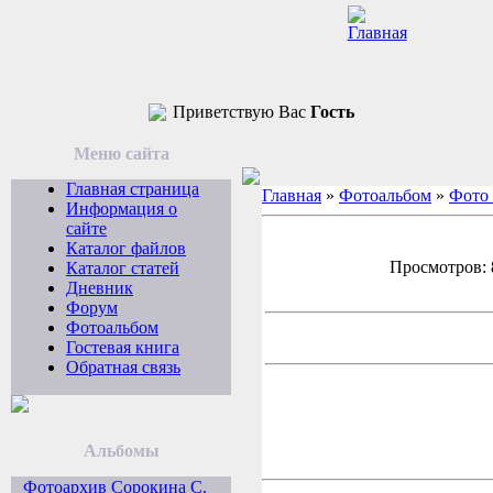
Приветствую Вас
Гость
Меню сайта
Главная страница
Главная
»
Фотоальбом
»
Фото
Информация о
сайте
Каталог файлов
Просмотров: 8
Каталог статей
Дневник
Форум
Фотоальбом
Гостевая книга
Обратная связь
Альбомы
Фотоархив Сорокина С.