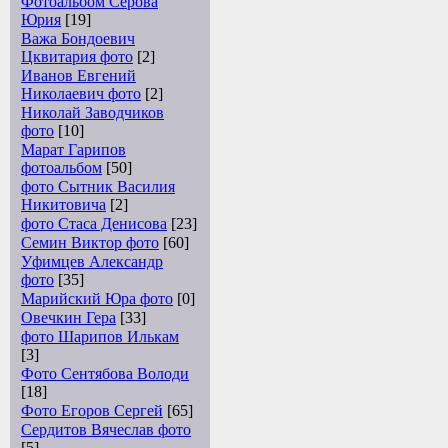
Фотоальбом Серова
Юрия
[19]
Важа Бондоевич
Цквитария фото
[2]
Иванов Евгений
Николаевич фото
[2]
Николай Заводчиков
фото
[10]
Марат Гарипов
фотоальбом
[50]
фото Сытник Василия
Никитовича
[2]
фото Стаса Денисова
[23]
Семин Виктор фото
[60]
Уфимцев Александр
фото
[35]
Марийский Юра фото
[0]
Овечкин Гера
[33]
фото Шарипов Илькам
[3]
Фото Сентябова Володи
[18]
Фото Егоров Сергей
[65]
Сердитов Вячеслав фото
[5]