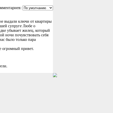
мментариев:
не выдали ключи от квартиры
вашей супруге Любе о
адке убывает жилец, который
вой ночи почувствовать себя
нас было только пара
те огромный привет.
ели.