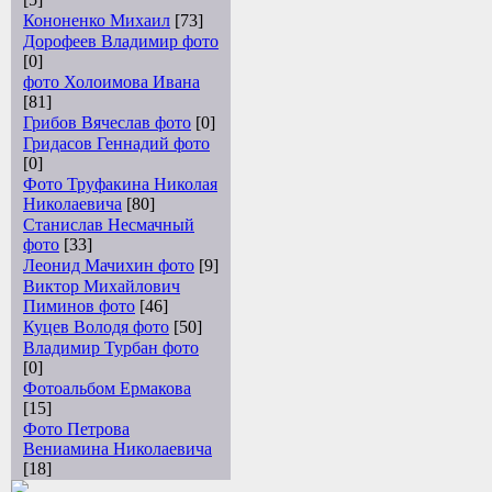
Кононенко Михаил
[73]
Дорофеев Владимир фото
[0]
фото Холоимова Ивана
[81]
Грибов Вячеслав фото
[0]
Гридасов Геннадий фото
[0]
Фото Труфакина Николая
Николаевича
[80]
Станислав Несмачный
фото
[33]
Леонид Мачихин фото
[9]
Виктор Михайлович
Пиминов фото
[46]
Куцев Володя фото
[50]
Владимир Турбан фото
[0]
Фотоальбом Ермакова
[15]
Фото Петрова
Вениамина Николаевича
[18]