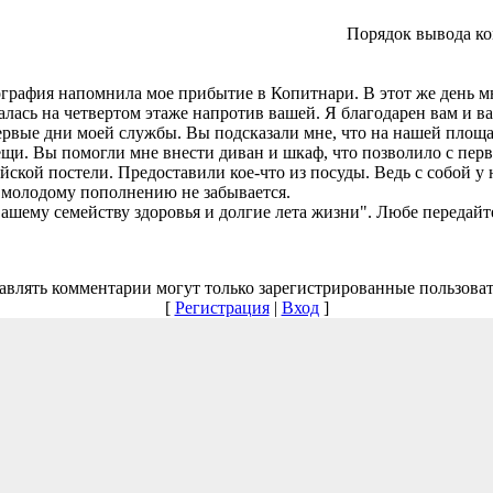
Порядок вывода ко
графия напомнила мое прибытие в Копитнари. В этот же день м
алась на четвертом этаже напротив вашей. Я благодарен вам и 
ервые дни моей службы. Вы подсказали мне, что на нашей площ
ещи. Вы помогли мне внести диван и шкаф, что позволило с пер
айской постели. Предоставили кое-что из посуды. Ведь с собой у 
 молодому пополнению не забывается.
вашему семейству здоровья и долгие лета жизни". Любе передай
авлять комментарии могут только зарегистрированные пользоват
[
Регистрация
|
Вход
]