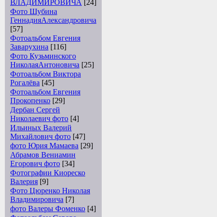
ВЛАДИМИРОВИЧА
[24]
Фото Шубина
ГеннадияАлександровича
[57]
Фотоальбом Евгения
Заварухина
[116]
Фото Кузьминского
НиколаяАнтоновича
[25]
Фотоальбом Виктора
Рогалёва
[45]
Фотоальбом Евгения
Прокопенко
[29]
Дербан Сергей
Николаевич фото
[4]
Ильиных Валерий
Михайлович фото
[47]
фото Юрия Мамаева
[29]
Абрамов Вениамин
Егорович фото
[34]
Фотографии Киореско
Валерия
[9]
Фото Цюренко Николая
Владимировича
[7]
фото Валеры Фоменко
[4]