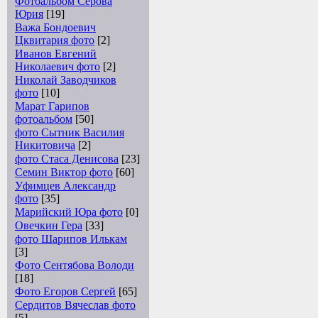
Фотоальбом Серова
Юрия
[19]
Важа Бондоевич
Цквитария фото
[2]
Иванов Евгений
Николаевич фото
[2]
Николай Заводчиков
фото
[10]
Марат Гарипов
фотоальбом
[50]
фото Сытник Василия
Никитовича
[2]
фото Стаса Денисова
[23]
Семин Виктор фото
[60]
Уфимцев Александр
фото
[35]
Марийский Юра фото
[0]
Овечкин Гера
[33]
фото Шарипов Илькам
[3]
Фото Сентябова Володи
[18]
Фото Егоров Сергей
[65]
Сердитов Вячеслав фото
[5]