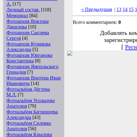
А.
[17]
« Предыдущая
|
13
14
15
Личный состав.
[118]
Мемориал
[84]
Фотоархив Виктора
Всего комментариев:
0
Данилова
[10]
Добавлять ко
Фотоархив Сысоева
Сергея
[4]
зарегистрир
Фотоархив Куликова
[
Реги
Александра
[5]
Фотоархив Юрганова
Константина
[8]
Фотоархив Ямпольского
Геннадия
[7]
Фотоархив Винтера Иван
Ивановича
[14]
Фотоальбом Дёгтева
М.Л.
[7]
Фотоальбом Усольцева
Анатолия
[79]
Фотоальбом Багринцева
Александра
[43]
Фотоальбом Силевко
Анатолия
[56]
Фотоальбом Крылова