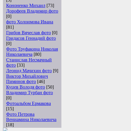
Кононенко Михаил
[73]
Дорофеев Владимир фото
[0]
фото Холоимова Ивана
[81]
Грибов Вячеслав фото
[0]
Гридасов Геннадий фото
[0]
Фото Труфакина Николая
Николаевича
[80]
Станислав Несмачный
фото
[33]
Леонид Мачихин фото
[9]
Виктор Михайлович
Пиминов фото
[46]
Куцев Володя фото
[50]
Владимир Турбан фото
[0]
Фотоальбом Ермакова
[15]
Фото Петрова
Вениамина Николаевича
[18]