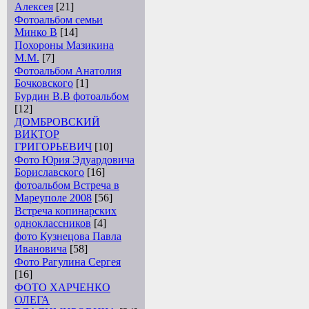
Алексея
[21]
Фотоальбом семьи
Минко В
[14]
Похороны Мазикина
М.М.
[7]
Фотоальбом Анатолия
Бочковского
[1]
Бурдин В.В фотоальбом
[12]
ДОМБРОВСКИЙ
ВИКТОР
ГРИГОРЬЕВИЧ
[10]
Фото Юрия Эдуардовича
Бориславского
[16]
фотоальбом Встреча в
Мареуполе 2008
[56]
Встреча копинарских
одноклассников
[4]
фото Кузнецова Павла
Ивановича
[58]
Фото Рагулина Сергея
[16]
ФОТО ХАРЧЕНКО
ОЛЕГА