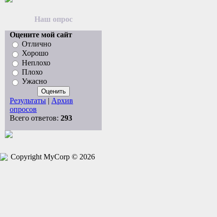
Наш опрос
Оцените мой сайт
Отлично
Хорошо
Неплохо
Плохо
Ужасно
Результаты
|
Архив
опросов
Всего ответов:
293
Copyright MyCorp © 2026