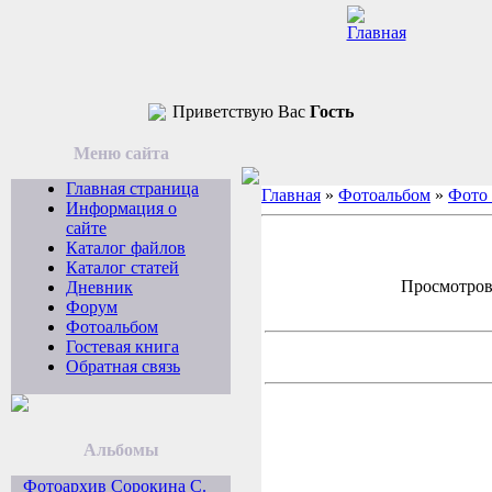
Приветствую Вас
Гость
Меню сайта
Главная страница
Главная
»
Фотоальбом
»
Фото
Информация о
сайте
Каталог файлов
Каталог статей
Просмотров: 
Дневник
Форум
Фотоальбом
Гостевая книга
Обратная связь
Альбомы
Фотоархив Сорокина С.