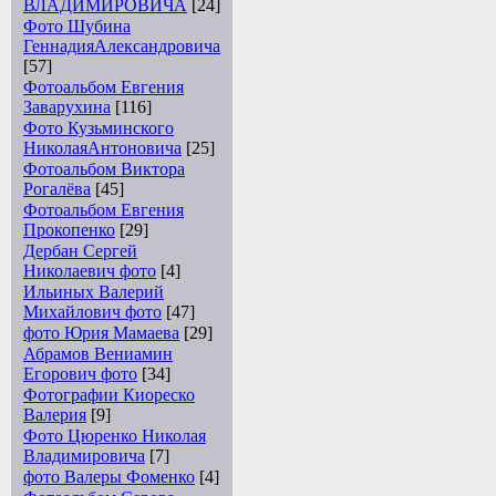
ВЛАДИМИРОВИЧА
[24]
Фото Шубина
ГеннадияАлександровича
[57]
Фотоальбом Евгения
Заварухина
[116]
Фото Кузьминского
НиколаяАнтоновича
[25]
Фотоальбом Виктора
Рогалёва
[45]
Фотоальбом Евгения
Прокопенко
[29]
Дербан Сергей
Николаевич фото
[4]
Ильиных Валерий
Михайлович фото
[47]
фото Юрия Мамаева
[29]
Абрамов Вениамин
Егорович фото
[34]
Фотографии Киореско
Валерия
[9]
Фото Цюренко Николая
Владимировича
[7]
фото Валеры Фоменко
[4]