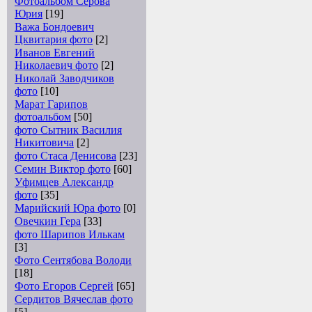
Фотоальбом Серова
Юрия
[19]
Важа Бондоевич
Цквитария фото
[2]
Иванов Евгений
Николаевич фото
[2]
Николай Заводчиков
фото
[10]
Марат Гарипов
фотоальбом
[50]
фото Сытник Василия
Никитовича
[2]
фото Стаса Денисова
[23]
Семин Виктор фото
[60]
Уфимцев Александр
фото
[35]
Марийский Юра фото
[0]
Овечкин Гера
[33]
фото Шарипов Илькам
[3]
Фото Сентябова Володи
[18]
Фото Егоров Сергей
[65]
Сердитов Вячеслав фото
[5]