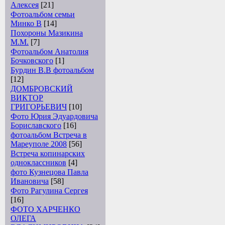
Алексея
[21]
Фотоальбом семьи
Минко В
[14]
Похороны Мазикина
М.М.
[7]
Фотоальбом Анатолия
Бочковского
[1]
Бурдин В.В фотоальбом
[12]
ДОМБРОВСКИЙ
ВИКТОР
ГРИГОРЬЕВИЧ
[10]
Фото Юрия Эдуардовича
Бориславского
[16]
фотоальбом Встреча в
Мареуполе 2008
[56]
Встреча копинарских
одноклассников
[4]
фото Кузнецова Павла
Ивановича
[58]
Фото Рагулина Сергея
[16]
ФОТО ХАРЧЕНКО
ОЛЕГА