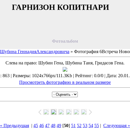
ГАРНИЗОН КОПИТНАРИ
Фотоальбом
 Шубина ГеннадияАлександровича
» Фотография 6Встреча Новог
Слева на право: Шубин Гена, Шубина Таня, Гридасов Гена.
863 | Размеры: 1024x766px/111.3Kb | Рейтинг: 0.0/0 | Дата: 20.01
Просмотреть фотографию в реальном размере
« Предыдущая
|
45
46
47
48
49
[
50
]
51
52
53
54
55
|
Следующая »