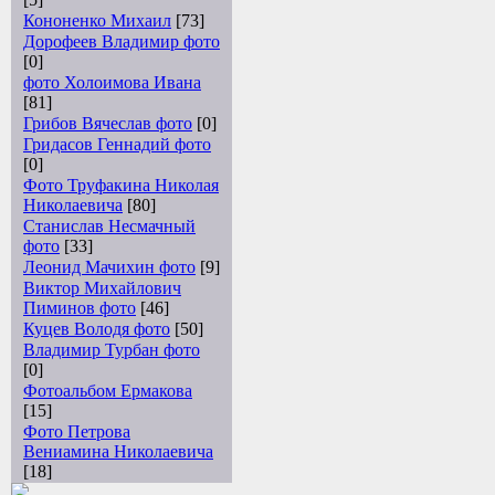
Кононенко Михаил
[73]
Дорофеев Владимир фото
[0]
фото Холоимова Ивана
[81]
Грибов Вячеслав фото
[0]
Гридасов Геннадий фото
[0]
Фото Труфакина Николая
Николаевича
[80]
Станислав Несмачный
фото
[33]
Леонид Мачихин фото
[9]
Виктор Михайлович
Пиминов фото
[46]
Куцев Володя фото
[50]
Владимир Турбан фото
[0]
Фотоальбом Ермакова
[15]
Фото Петрова
Вениамина Николаевича
[18]