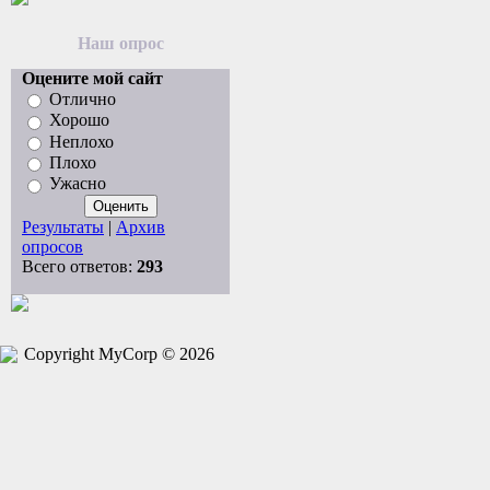
Наш опрос
Оцените мой сайт
Отлично
Хорошо
Неплохо
Плохо
Ужасно
Результаты
|
Архив
опросов
Всего ответов:
293
Copyright MyCorp © 2026