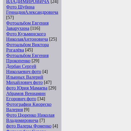
ВЛАДИМИРОВИЧА
[24]
Фото Шубина
ГеннадияАлександровича
[57]
Фотоальбом Евгения
Заварухина
[116]
Фото Кузьминского
НиколаяАнтоновича
[25]
Фотоальбом Виктора
Рогалёва
[45]
Фотоальбом Евгения
Прокопенко
[29]
Дербан Сергей
Николаевич фото
[4]
Ильиных Валерий
Михайлович фото
[47]
фото Юрия Мамаева
[29]
Абрамов Вениамин
Егорович фото
[34]
Фотографии Киореско
Валерия
[9]
Фото Цюренко Николая
Владимировича
[7]
фото Валеры Фоменко
[4]