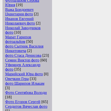
Фотоальбом Серова
Юрия
[19]
Важа Бондоевич
Цквитария фото
[2]
Иванов Евгений
Николаевич фото
[2]
Николай Заводчиков
фото
[10]
Марат Гарипов
фотоальбом
[50]
фото Сытник Василия
Никитовича
[2]
фото Стаса Денисова
[23]
Семин Виктор фото
[60]
Уфимцев Александр
фото
[35]
Марийский Юра фото
[0]
Овечкин Гера
[33]
фото Шарипов Илькам
[3]
Фото Сентябова Володи
[18]
Фото Егоров Сергей
[65]
Сердитов Вячеслав фото
[5]