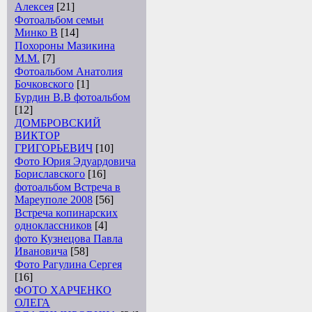
Алексея
[21]
Фотоальбом семьи
Минко В
[14]
Похороны Мазикина
М.М.
[7]
Фотоальбом Анатолия
Бочковского
[1]
Бурдин В.В фотоальбом
[12]
ДОМБРОВСКИЙ
ВИКТОР
ГРИГОРЬЕВИЧ
[10]
Фото Юрия Эдуардовича
Бориславского
[16]
фотоальбом Встреча в
Мареуполе 2008
[56]
Встреча копинарских
одноклассников
[4]
фото Кузнецова Павла
Ивановича
[58]
Фото Рагулина Сергея
[16]
ФОТО ХАРЧЕНКО
ОЛЕГА