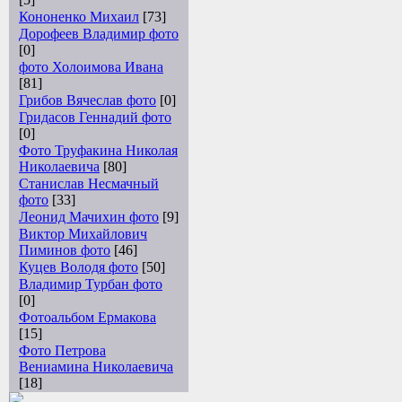
Кононенко Михаил
[73]
Дорофеев Владимир фото
[0]
фото Холоимова Ивана
[81]
Грибов Вячеслав фото
[0]
Гридасов Геннадий фото
[0]
Фото Труфакина Николая
Николаевича
[80]
Станислав Несмачный
фото
[33]
Леонид Мачихин фото
[9]
Виктор Михайлович
Пиминов фото
[46]
Куцев Володя фото
[50]
Владимир Турбан фото
[0]
Фотоальбом Ермакова
[15]
Фото Петрова
Вениамина Николаевича
[18]