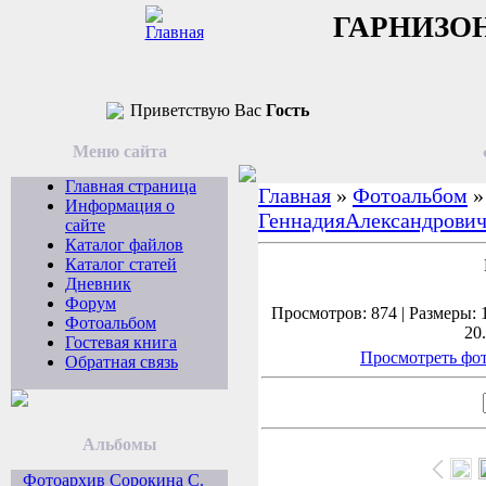
ГАРНИЗО
Приветствую Вас
Гость
Меню сайта
Главная страница
Главная
»
Фотоальбом
Информация о
ГеннадияАлександрович
сайте
Каталог файлов
Каталог статей
Дневник
Форум
Просмотров: 874 | Размеры: 1
Фотоальбом
20
Гостевая книга
Просмотреть фот
Обратная связь
Альбомы
Фотоархив Сорокина С.