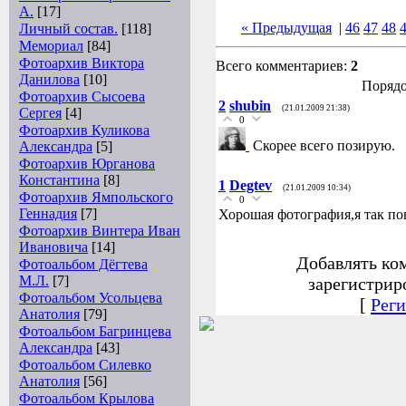
А.
[17]
« Предыдущая
|
46
47
48
Личный состав.
[118]
Мемориал
[84]
Фотоархив Виктора
Всего комментариев:
2
Данилова
[10]
Порядо
Фотоархив Сысоева
2
shubin
(21.01.2009 21:38)
Сергея
[4]
0
Фотоархив Куликова
Скорее всего позирую.
Александра
[5]
Фотоархив Юрганова
Константина
[8]
1
Degtev
(21.01.2009 10:34)
Фотоархив Ямпольского
0
Геннадия
[7]
Хорошая фотография,я так по
Фотоархив Винтера Иван
Ивановича
[14]
Добавлять ко
Фотоальбом Дёгтева
М.Л.
[7]
зарегистрир
Фотоальбом Усольцева
[
Реги
Анатолия
[79]
Фотоальбом Багринцева
Александра
[43]
Фотоальбом Силевко
Анатолия
[56]
Фотоальбом Крылова