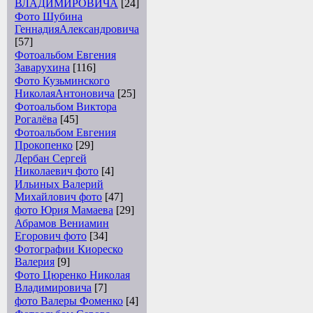
ВЛАДИМИРОВИЧА
[24]
Фото Шубина
ГеннадияАлександровича
[57]
Фотоальбом Евгения
Заварухина
[116]
Фото Кузьминского
НиколаяАнтоновича
[25]
Фотоальбом Виктора
Рогалёва
[45]
Фотоальбом Евгения
Прокопенко
[29]
Дербан Сергей
Николаевич фото
[4]
Ильиных Валерий
Михайлович фото
[47]
фото Юрия Мамаева
[29]
Абрамов Вениамин
Егорович фото
[34]
Фотографии Киореско
Валерия
[9]
Фото Цюренко Николая
Владимировича
[7]
фото Валеры Фоменко
[4]