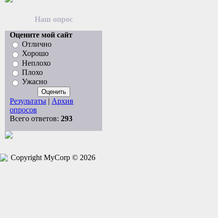
Наш опрос
Оцените мой сайт
Отлично
Хорошо
Неплохо
Плохо
Ужасно
Результаты
|
Архив
опросов
Всего ответов:
293
Copyright MyCorp © 2026