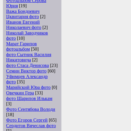
Фотоальбом Серова
Юрия
[19]
Важа Бондоевич
Цквитария фото
[2]
Иванов Евгений
Николаевич фото
[2]
Николай Заводчиков
фото
[10]
Марат Гарипов
фотоальбом
[50]
фото Сытник Василия
Никитовича
[2]
фото Стаса Денисова
[23]
Семин Виктор фото
[60]
Уфимцев Александр
фото
[35]
Марийский Юра фото
[0]
Овечкин Гера
[33]
фото Шарипов Илькам
[3]
Фото Сентябова Володи
[18]
Фото Егоров Сергей
[65]
Сердитов Вячеслав фото
[5]