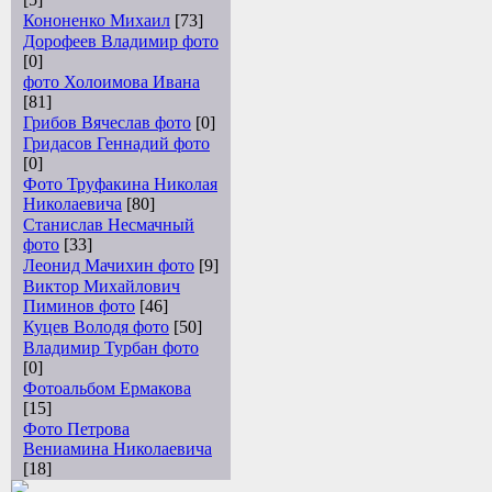
Кононенко Михаил
[73]
Дорофеев Владимир фото
[0]
фото Холоимова Ивана
[81]
Грибов Вячеслав фото
[0]
Гридасов Геннадий фото
[0]
Фото Труфакина Николая
Николаевича
[80]
Станислав Несмачный
фото
[33]
Леонид Мачихин фото
[9]
Виктор Михайлович
Пиминов фото
[46]
Куцев Володя фото
[50]
Владимир Турбан фото
[0]
Фотоальбом Ермакова
[15]
Фото Петрова
Вениамина Николаевича
[18]