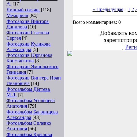
А.
[17]
« Предыдущая
|
1
2
Личный состав.
[118]
Мемориал
[84]
Фотоархив Виктора
Всего комментариев:
0
Данилова
[10]
Добавлять ко
Фотоархив Сысоева
Сергея
[4]
зарегистрир
Фотоархив Куликова
[
Реги
Александра
[5]
Фотоархив Юрганова
Константина
[8]
Фотоархив Ямпольского
Геннадия
[7]
Фотоархив Винтера Иван
Ивановича
[14]
Фотоальбом Дёгтева
М.Л.
[7]
Фотоальбом Усольцева
Анатолия
[79]
Фотоальбом Багринцева
Александра
[43]
Фотоальбом Силевко
Анатолия
[56]
Фотоальбом Крылова