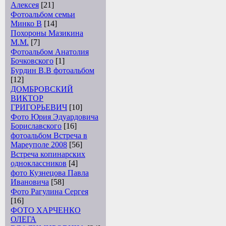
Алексея
[21]
Фотоальбом семьи
Минко В
[14]
Похороны Мазикина
М.М.
[7]
Фотоальбом Анатолия
Бочковского
[1]
Бурдин В.В фотоальбом
[12]
ДОМБРОВСКИЙ
ВИКТОР
ГРИГОРЬЕВИЧ
[10]
Фото Юрия Эдуардовича
Бориславского
[16]
фотоальбом Встреча в
Мареуполе 2008
[56]
Встреча копинарских
одноклассников
[4]
фото Кузнецова Павла
Ивановича
[58]
Фото Рагулина Сергея
[16]
ФОТО ХАРЧЕНКО
ОЛЕГА