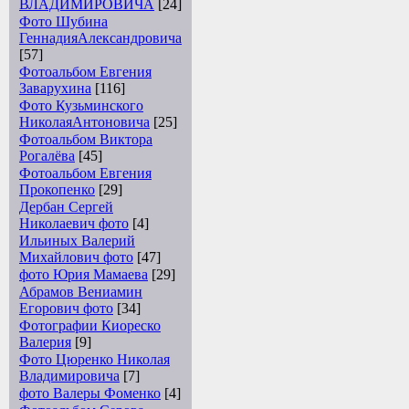
ВЛАДИМИРОВИЧА
[24]
Фото Шубина
ГеннадияАлександровича
[57]
Фотоальбом Евгения
Заварухина
[116]
Фото Кузьминского
НиколаяАнтоновича
[25]
Фотоальбом Виктора
Рогалёва
[45]
Фотоальбом Евгения
Прокопенко
[29]
Дербан Сергей
Николаевич фото
[4]
Ильиных Валерий
Михайлович фото
[47]
фото Юрия Мамаева
[29]
Абрамов Вениамин
Егорович фото
[34]
Фотографии Киореско
Валерия
[9]
Фото Цюренко Николая
Владимировича
[7]
фото Валеры Фоменко
[4]