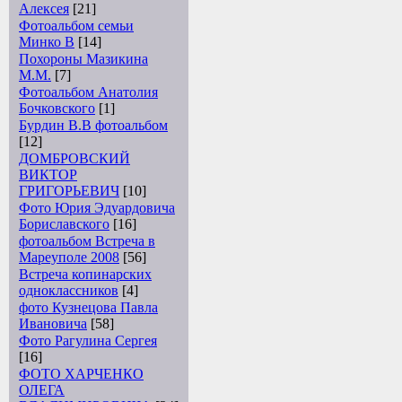
Алексея
[21]
Фотоальбом семьи
Минко В
[14]
Похороны Мазикина
М.М.
[7]
Фотоальбом Анатолия
Бочковского
[1]
Бурдин В.В фотоальбом
[12]
ДОМБРОВСКИЙ
ВИКТОР
ГРИГОРЬЕВИЧ
[10]
Фото Юрия Эдуардовича
Бориславского
[16]
фотоальбом Встреча в
Мареуполе 2008
[56]
Встреча копинарских
одноклассников
[4]
фото Кузнецова Павла
Ивановича
[58]
Фото Рагулина Сергея
[16]
ФОТО ХАРЧЕНКО
ОЛЕГА