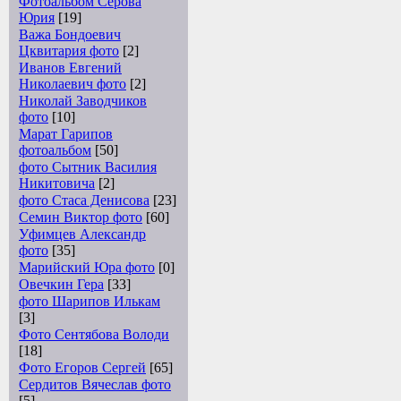
Фотоальбом Серова
Юрия
[19]
Важа Бондоевич
Цквитария фото
[2]
Иванов Евгений
Николаевич фото
[2]
Николай Заводчиков
фото
[10]
Марат Гарипов
фотоальбом
[50]
фото Сытник Василия
Никитовича
[2]
фото Стаса Денисова
[23]
Семин Виктор фото
[60]
Уфимцев Александр
фото
[35]
Марийский Юра фото
[0]
Овечкин Гера
[33]
фото Шарипов Илькам
[3]
Фото Сентябова Володи
[18]
Фото Егоров Сергей
[65]
Сердитов Вячеслав фото
[5]