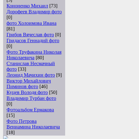
Кононенко Михаил
[73]
Дорофеев Владимир фото
[0]
фото Холоимова Ивана
[81]
Грибов Вячеслав фото
[0]
Гридасов Геннадий фото
[0]
Фото Труфакина Николая
Николаевича
[80]
Станислав Несмачный
фото
[33]
Леонид Мачихин фото
[9]
Виктор Михайлович
Пиминов фото
[46]
Куцев Володя фото
[50]
Владимир Турбан фото
[0]
Фотоальбом Ермакова
[15]
Фото Петрова
Вениамина Николаевича
[18]