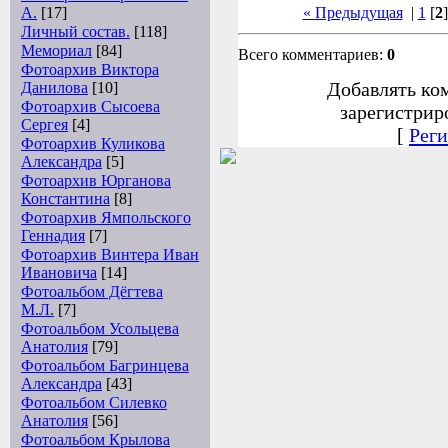
А.
[17]
« Предыдущая
|
1
[
2
Личный состав.
[118]
Мемориал
[84]
Всего комментариев:
0
Фотоархив Виктора
Добавлять ко
Данилова
[10]
Фотоархив Сысоева
зарегистрир
Сергея
[4]
[
Реги
Фотоархив Куликова
Александра
[5]
Фотоархив Юрганова
Константина
[8]
Фотоархив Ямпольского
Геннадия
[7]
Фотоархив Винтера Иван
Ивановича
[14]
Фотоальбом Дёгтева
М.Л.
[7]
Фотоальбом Усольцева
Анатолия
[79]
Фотоальбом Багринцева
Александра
[43]
Фотоальбом Силевко
Анатолия
[56]
Фотоальбом Крылова