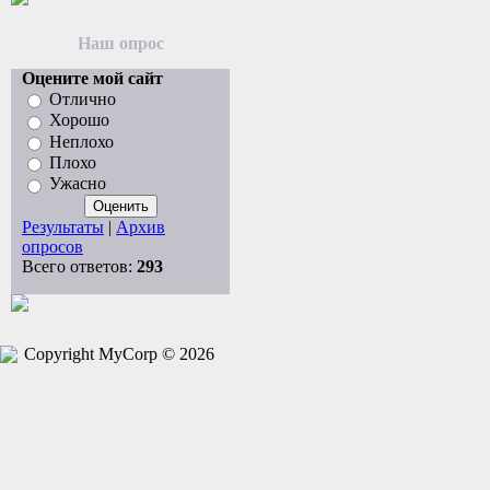
Наш опрос
Оцените мой сайт
Отлично
Хорошо
Неплохо
Плохо
Ужасно
Результаты
|
Архив
опросов
Всего ответов:
293
Copyright MyCorp © 2026