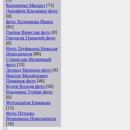
Кононенко Михаил
[73]
Дорофеев Владимир фото
[0]
фото Холоимова Ивана
[81]
Грибов Вячеслав фото
[0]
Гридасов Геннадий фото
[0]
Фото Труфакина Николая
Николаевича
[80]
Станислав Несмачный
фото
[33]
Леонид Мачихин фото
[9]
Виктор Михайлович
Пиминов фото
[46]
Куцев Володя фото
[50]
Владимир Турбан фото
[0]
Фотоальбом Ермакова
[15]
Фото Петрова
Вениамина Николаевича
[18]