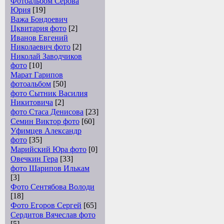
Фотоальбом Серова
Юрия
[19]
Важа Бондоевич
Цквитария фото
[2]
Иванов Евгений
Николаевич фото
[2]
Николай Заводчиков
фото
[10]
Марат Гарипов
фотоальбом
[50]
фото Сытник Василия
Никитовича
[2]
фото Стаса Денисова
[23]
Семин Виктор фото
[60]
Уфимцев Александр
фото
[35]
Марийский Юра фото
[0]
Овечкин Гера
[33]
фото Шарипов Илькам
[3]
Фото Сентябова Володи
[18]
Фото Егоров Сергей
[65]
Сердитов Вячеслав фото
[5]