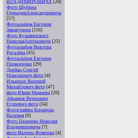
ВЛАДИМИРОВИЧА
[24]
Фото Шубина
ГеннадияАлександровича
[57]
Фотоальбом Евгения
Заварухина
[116]
Фото Кузьминского
НиколаяАнтоновича
[25]
Фотоальбом Виктора
Рогалёва
[45]
Фотоальбом Евгения
Прокопенко
[29]
Дербан Сергей
Николаевич фото
[4]
Ильиных Валерий
Михайлович фото
[47]
фото Юрия Мамаева
[29]
Абрамов Вениамин
Егорович фото
[34]
Фотографии Киореско
Валерия
[9]
Фото Цюренко Николая
Владимировича
[7]
фото Валеры Фоменко
[4]