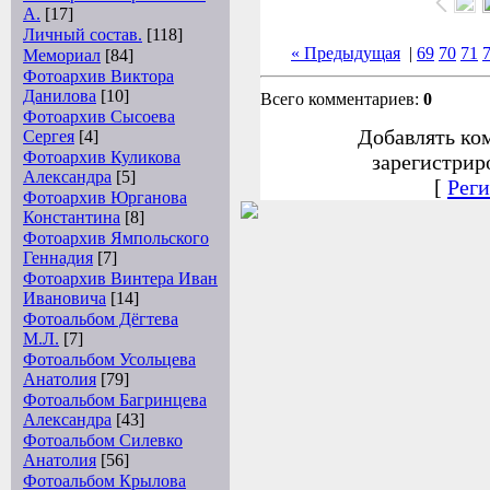
А.
[17]
Личный состав.
[118]
« Предыдущая
|
69
70
71
Мемориал
[84]
Фотоархив Виктора
Данилова
[10]
Всего комментариев:
0
Фотоархив Сысоева
Добавлять ко
Сергея
[4]
Фотоархив Куликова
зарегистрир
Александра
[5]
[
Реги
Фотоархив Юрганова
Константина
[8]
Фотоархив Ямпольского
Геннадия
[7]
Фотоархив Винтера Иван
Ивановича
[14]
Фотоальбом Дёгтева
М.Л.
[7]
Фотоальбом Усольцева
Анатолия
[79]
Фотоальбом Багринцева
Александра
[43]
Фотоальбом Силевко
Анатолия
[56]
Фотоальбом Крылова