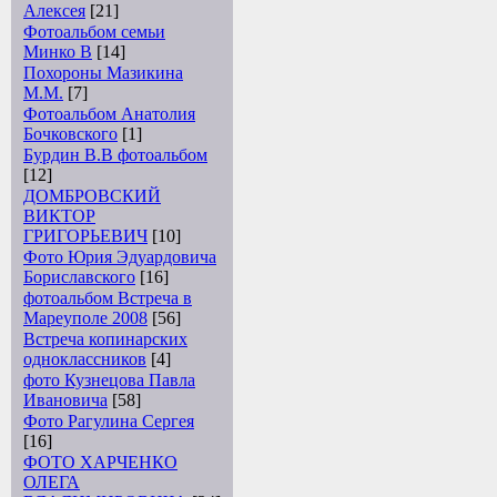
Алексея
[21]
Фотоальбом семьи
Минко В
[14]
Похороны Мазикина
М.М.
[7]
Фотоальбом Анатолия
Бочковского
[1]
Бурдин В.В фотоальбом
[12]
ДОМБРОВСКИЙ
ВИКТОР
ГРИГОРЬЕВИЧ
[10]
Фото Юрия Эдуардовича
Бориславского
[16]
фотоальбом Встреча в
Мареуполе 2008
[56]
Встреча копинарских
одноклассников
[4]
фото Кузнецова Павла
Ивановича
[58]
Фото Рагулина Сергея
[16]
ФОТО ХАРЧЕНКО
ОЛЕГА