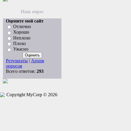
Наш опрос
Оцените мой сайт
Отлично
Хорошо
Неплохо
Плохо
Ужасно
Результаты
|
Архив
опросов
Всего ответов:
293
Copyright MyCorp © 2026