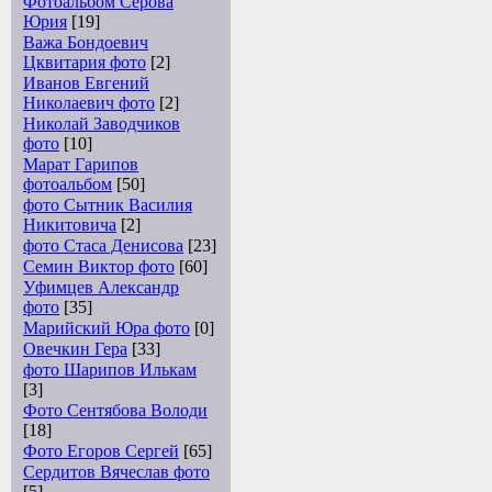
Фотоальбом Серова
Юрия
[19]
Важа Бондоевич
Цквитария фото
[2]
Иванов Евгений
Николаевич фото
[2]
Николай Заводчиков
фото
[10]
Марат Гарипов
фотоальбом
[50]
фото Сытник Василия
Никитовича
[2]
фото Стаса Денисова
[23]
Семин Виктор фото
[60]
Уфимцев Александр
фото
[35]
Марийский Юра фото
[0]
Овечкин Гера
[33]
фото Шарипов Илькам
[3]
Фото Сентябова Володи
[18]
Фото Егоров Сергей
[65]
Сердитов Вячеслав фото
[5]