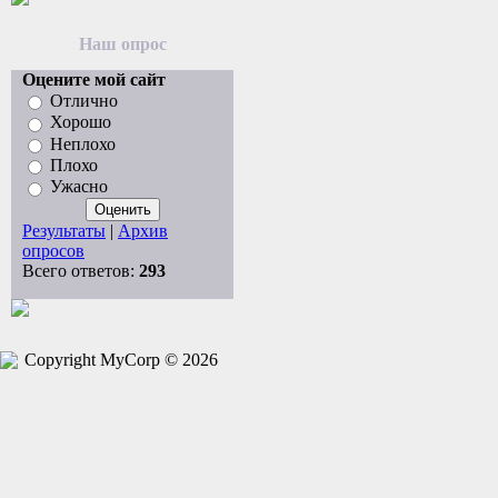
Наш опрос
Оцените мой сайт
Отлично
Хорошо
Неплохо
Плохо
Ужасно
Результаты
|
Архив
опросов
Всего ответов:
293
Copyright MyCorp © 2026