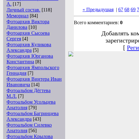
А.
[17]
« Предыдущая
|
67
68
69
Личный состав.
[118]
Мемориал
[84]
Фотоархив Виктора
Всего комментариев:
0
Данилова
[10]
Добавлять ко
Фотоархив Сысоева
Сергея
[4]
зарегистрир
Фотоархив Куликова
[
Реги
Александра
[5]
Фотоархив Юрганова
Константина
[8]
Фотоархив Ямпольского
Геннадия
[7]
Фотоархив Винтера Иван
Ивановича
[14]
Фотоальбом Дёгтева
М.Л.
[7]
Фотоальбом Усольцева
Анатолия
[79]
Фотоальбом Багринцева
Александра
[43]
Фотоальбом Силевко
Анатолия
[56]
Фотоальбом Крылова