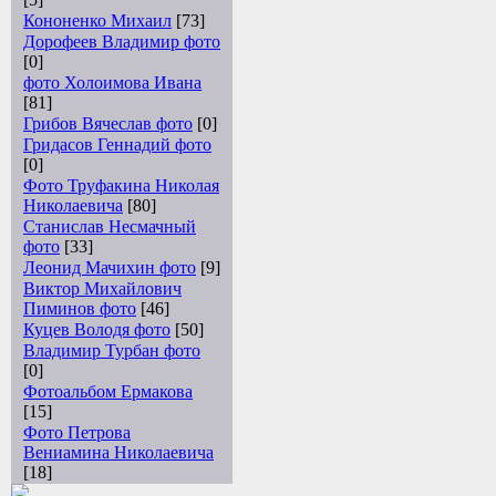
Кононенко Михаил
[73]
Дорофеев Владимир фото
[0]
фото Холоимова Ивана
[81]
Грибов Вячеслав фото
[0]
Гридасов Геннадий фото
[0]
Фото Труфакина Николая
Николаевича
[80]
Станислав Несмачный
фото
[33]
Леонид Мачихин фото
[9]
Виктор Михайлович
Пиминов фото
[46]
Куцев Володя фото
[50]
Владимир Турбан фото
[0]
Фотоальбом Ермакова
[15]
Фото Петрова
Вениамина Николаевича
[18]