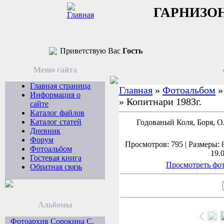
ГАРНИЗО
Приветствую Вас
Гость
Меню сайта
Главная страница
Главная
»
Фотоальбом
Информация о
» Копитнари 1983г.
сайте
Каталог файлов
Каталог статей
Годованый Коля, Боря, Ол
Дневник
Форум
Просмотров: 795 | Размеры: 8
Фотоальбом
19.
Гостевая книга
Просмотреть фот
Обратная связь
Альбомы
Фотоархив Сорокина С.