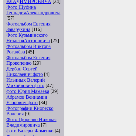
ВЛАДИМИРОВИЧА
[24]
Фото Шубина
ГеннадияАлександровича
[57]
Фотоальбом Евгения
Заварухина
[116]
Фото Кузьминского
НиколаяАнтоновича
[25]
Фотоальбом Виктора
Рогалёва
[45]
Фотоальбом Евгения
Прокопенко
[29]
Дербан Сергей
Николаевич фото
[4]
Ильиных Валерий
Михайлович фото
[47]
фото Юрия Мамаева
[29]
Абрамов Вениамин
Егорович фото
[34]
Фотографии Киореско
Валерия
[9]
Фото Цюренко Николая
Владимировича
[7]
фото Валеры Фоменко
[4]