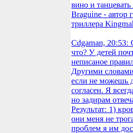
вино и танцевать 
Braguine - автор
триллера Kingmak
Cdgaman, 20:53: 
что? У детей поч
неписаное правил
Другими словами,
если не можешь д
согласен. Я всег
но задирам отвеча
Результат: 1) кро
они меня не тро
проблем я им дос