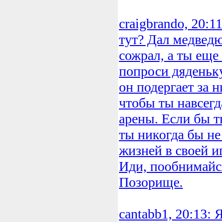
craigbrando, 20:1
тут? Дал медведю
сожрал, а ты еще
попроси дяденьк
он подергает за 
чтобы ты навсегд
арены. Если бы т
ты никогда бы не
жизней в своей 
Иди, пообнимайс
Позорище.
cantabb1, 20:13: