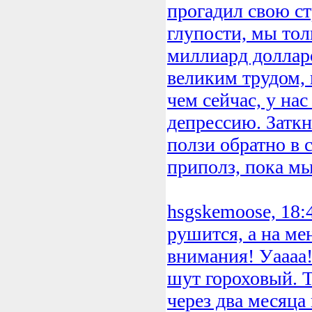
прогадил свою ст
глупости, мы тол
миллиард долларо
великим трудом, 
чем сейчас, у на
депрессию. Заткн
ползи обратно в 
приполз, пока мы
hsgskemoose, 18:
рушится, а на ме
внимания! Уаааа!
шут гороховый. Ты
через два месяца