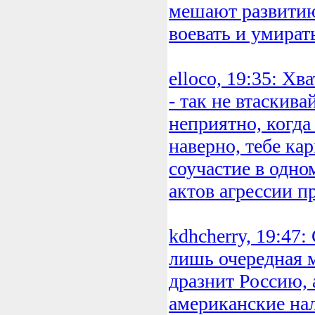
мешают развитию
воевать и умират
elloco, 19:35: Хв
- так не втаскива
неприятно, когда 
наверно, тебе ка
соучастие в одн
актов агрессии п
kdhcherry, 19:47:
лишь очередная 
дразнит Россию, 
американские на