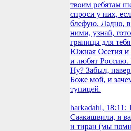
твоим ребятам ш
спроси у них, ес
блефую. Ладно, в
ними, узнай, гот
границы для тебя 
Южная Осетия и 
и любят Россию.
Ну? Забыл, навер
Боже мой, и заче
тупицей.
harkadahl, 18:11
Саакашвили, я в
и тиран (мы помни