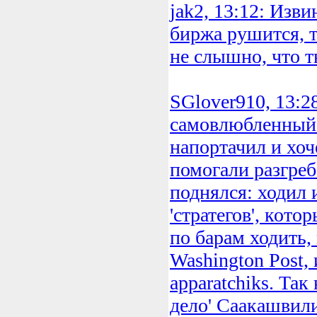
jak2, 13:12: Изви
биржа рушится, т
не слышно, что т
SGlover910, 13:2
самовлюбленный 
напортачил и хоч
помогали разгреб
поднялся: ходил
'стратегов', кото
по барам ходить,
Washington Post,
apparatchiks. Так
дело' Саакашвили