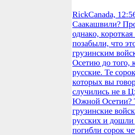
RickCanada, 12:5
Саакашвили? Проз
однако, короткая
позабыли, что э
грузинским войс
Осетию до того, 
русские. Те соро
которых вы говор
случились не в Ц
Южной Осетии? То
грузинские войск
русских и дошли 
погибли сорок ч