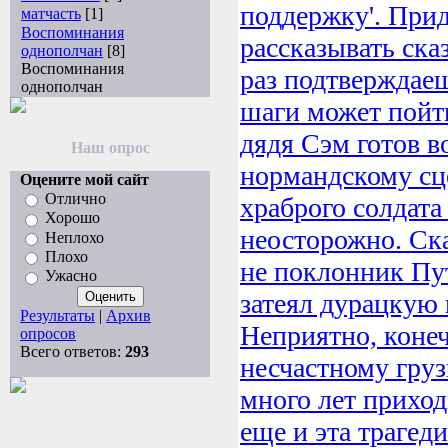
поддержку'. Прид
матчасть
[1]
Воспоминания
рассказывать ска
однополчан
[8]
Воспоминания
раз подтверждаеш
однополчан
шаги может пойт
дядя Сэм готов в
Наш опрос
нормандскому сц
Оцените мой сайт
Отлично
храброго солдата
Хорошо
неосторожно. Ска
Неплохо
Плохо
не поклонник Пут
Ужасно
затеял дурацкую и
Результаты
|
Архив
Неприятно, коне
опросов
Всего ответов:
293
несчастному груз
много лет приход
еще и эта трагеди