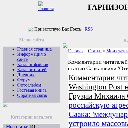
ГАРНИЗО
Приветствую Вас
Гость
|
RSS
Меню сайта
Ка
Главная страница
Главная
»
Статьи
»
Мои стать
Информация о
сайте
Комментарии читателей 
Каталог файлов
статью Саакашвили 'Отв
Каталог статей
Дневник
Комментарии чит
Форум
Washington Post 
Фотоальбом
Гостевая книга
Грузии Михаила
Обратная связь
российскую агре
Саака: 'междуна
Категории каталога
устроило массов
Мои статьи
[4]