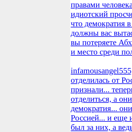
правами человек
идиотский просче
что демократия в
должны вас вытас
вы потеряете А
и место среди по
infamousangel555
отделилась от Ро
признали... тепер
отделиться, а они
демократия... он
Россией... и еще 
был за них, а вед