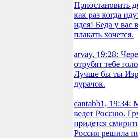
Приостановить д
как раз когда иду
идея! Беда у вас 
плакать хочется.
arvay, 19:28: Чер
отрубят тебе голо
Лучше бы ты Изр
дурачок.
cantabb1, 19:34:
ведет Россию. Гр
придется смиритьс
Россия решила п