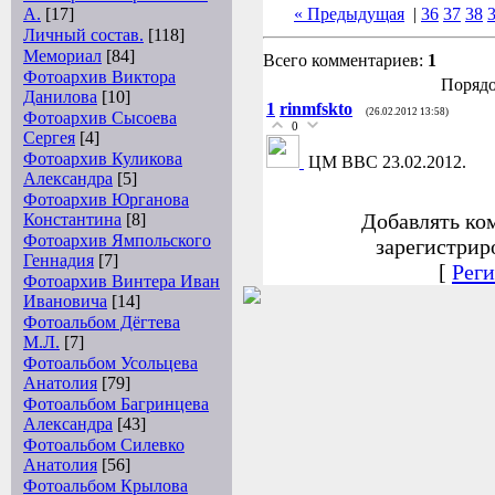
А.
[17]
« Предыдущая
|
36
37
38
Личный состав.
[118]
Мемориал
[84]
Всего комментариев:
1
Фотоархив Виктора
Порядо
Данилова
[10]
1
rinmfskto
(26.02.2012 13:58)
Фотоархив Сысоева
0
Сергея
[4]
Фотоархив Куликова
ЦМ ВВС 23.02.2012.
Александра
[5]
Фотоархив Юрганова
Добавлять ко
Константина
[8]
Фотоархив Ямпольского
зарегистрир
Геннадия
[7]
[
Реги
Фотоархив Винтера Иван
Ивановича
[14]
Фотоальбом Дёгтева
М.Л.
[7]
Фотоальбом Усольцева
Анатолия
[79]
Фотоальбом Багринцева
Александра
[43]
Фотоальбом Силевко
Анатолия
[56]
Фотоальбом Крылова