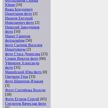
Фотоальбом Серова
Юрия
[19]
Важа Бондоевич
Цквитария фото
[2]
Иванов Евгений
Николаевич фото
[2]
Николай Заводчиков
фото
[10]
Марат Гарипов
фотоальбом
[50]
фото Сытник Василия
Никитовича
[2]
фото Стаса Денисова
[23]
Семин Виктор фото
[60]
Уфимцев Александр
фото
[35]
Марийский Юра фото
[0]
Овечкин Гера
[33]
фото Шарипов Илькам
[3]
Фото Сентябова Володи
[18]
Фото Егоров Сергей
[65]
Сердитов Вячеслав фото
[5]