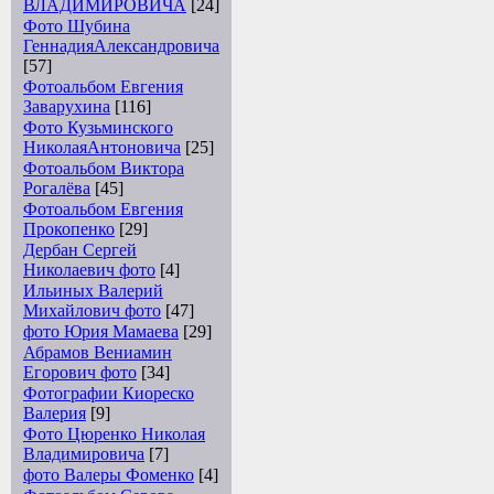
ВЛАДИМИРОВИЧА
[24]
Фото Шубина
ГеннадияАлександровича
[57]
Фотоальбом Евгения
Заварухина
[116]
Фото Кузьминского
НиколаяАнтоновича
[25]
Фотоальбом Виктора
Рогалёва
[45]
Фотоальбом Евгения
Прокопенко
[29]
Дербан Сергей
Николаевич фото
[4]
Ильиных Валерий
Михайлович фото
[47]
фото Юрия Мамаева
[29]
Абрамов Вениамин
Егорович фото
[34]
Фотографии Киореско
Валерия
[9]
Фото Цюренко Николая
Владимировича
[7]
фото Валеры Фоменко
[4]