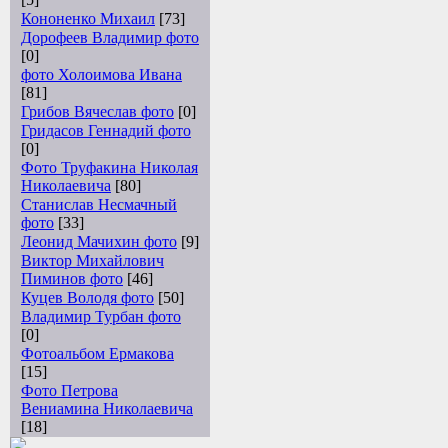
Кононенко Михаил
[73]
Дорофеев Владимир фото
[0]
фото Холоимова Ивана
[81]
Грибов Вячеслав фото
[0]
Гридасов Геннадий фото
[0]
Фото Труфакина Николая
Николаевича
[80]
Станислав Несмачный
фото
[33]
Леонид Мачихин фото
[9]
Виктор Михайлович
Пиминов фото
[46]
Куцев Володя фото
[50]
Владимир Турбан фото
[0]
Фотоальбом Ермакова
[15]
Фото Петрова
Вениамина Николаевича
[18]