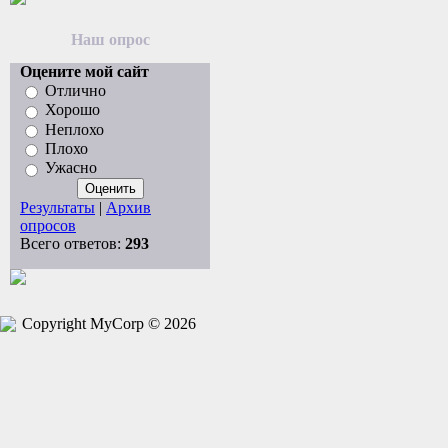
Наш опрос
Оцените мой сайт
Отлично
Хорошо
Неплохо
Плохо
Ужасно
Результаты
|
Архив
опросов
Всего ответов:
293
Copyright MyCorp © 2026