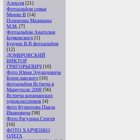
Алексея
[21]
Фотоальбом семьи
Минко В
[14]
Похороны Мазикина
М.М.
[7]
Фотоальбом Анатолия
Бочковского
[1]
Бурдин В.В фотоальбом
[12]
ДОМБРОВСКИЙ
ВИКТОР
ГРИГОРЬЕВИЧ
[10]
Фото Юрия Эдуардовича
Бориславского
[16]
фотоальбом Встреча в
Мареуполе 2008
[56]
Встреча копинарских
одноклассников
[4]
фото Кузнецова Павла
Ивановича
[58]
Фото Рагулина Сергея
[16]
ФОТО ХАРЧЕНКО
ОЛЕГА