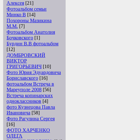
Алексея
[21]
Фотоальбом семьи
Минко В
[14]
Похороны Мазикина
М.М.
[7]
Фотоальбом Анатолия
Бочковского
[1]
Бурдин В.В фотоальбом
[12]
ДОМБРОВСКИЙ
ВИКТОР
ГРИГОРЬЕВИЧ
[10]
Фото Юрия Эдуардовича
Бориславского
[16]
фотоальбом Встреча в
Мареуполе 2008
[56]
Встреча копинарских
одноклассников
[4]
фото Кузнецова Павла
Ивановича
[58]
Фото Рагулина Сергея
[16]
ФОТО ХАРЧЕНКО
ОЛЕГА