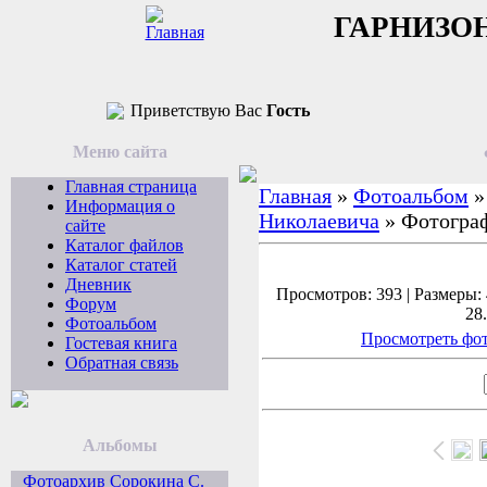
ГАРНИЗО
Приветствую Вас
Гость
Меню сайта
Главная страница
Главная
»
Фотоальбом
Информация о
Николаевича
» Фотогра
сайте
Каталог файлов
Каталог статей
Дневник
Просмотров: 393 | Размеры: 
Форум
28
Фотоальбом
Просмотреть фот
Гостевая книга
Обратная связь
Альбомы
Фотоархив Сорокина С.