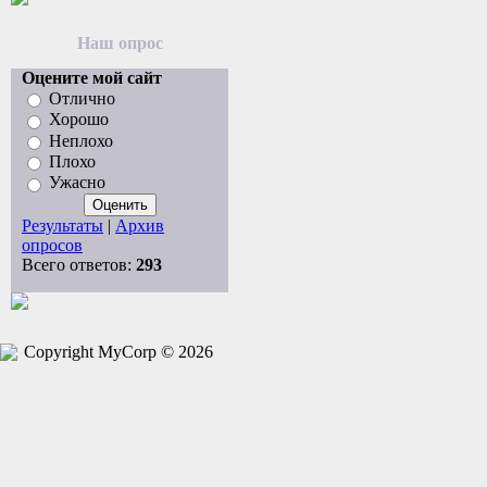
Наш опрос
Оцените мой сайт
Отлично
Хорошо
Неплохо
Плохо
Ужасно
Результаты
|
Архив
опросов
Всего ответов:
293
Copyright MyCorp © 2026