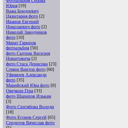
Фотоальбом Серова
Юрия
[19]
Важа Бондоевич
Цквитария фото
[2]
Иванов Евгений
Николаевич фото
[2]
Николай Заводчиков
фото
[10]
Марат Гарипов
фотоальбом
[50]
фото Сытник Василия
Никитовича
[2]
фото Стаса Денисова
[23]
Семин Виктор фото
[60]
Уфимцев Александр
фото
[35]
Марийский Юра фото
[0]
Овечкин Гера
[33]
фото Шарипов Илькам
[3]
Фото Сентябова Володи
[18]
Фото Егоров Сергей
[65]
Сердитов Вячеслав фото
[5]