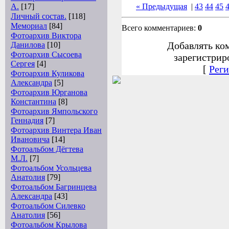
А.
[17]
« Предыдущая
|
43
44
45
Личный состав.
[118]
Мемориал
[84]
Всего комментариев:
0
Фотоархив Виктора
Добавлять ко
Данилова
[10]
Фотоархив Сысоева
зарегистрир
Сергея
[4]
[
Реги
Фотоархив Куликова
Александра
[5]
Фотоархив Юрганова
Константина
[8]
Фотоархив Ямпольского
Геннадия
[7]
Фотоархив Винтера Иван
Ивановича
[14]
Фотоальбом Дёгтева
М.Л.
[7]
Фотоальбом Усольцева
Анатолия
[79]
Фотоальбом Багринцева
Александра
[43]
Фотоальбом Силевко
Анатолия
[56]
Фотоальбом Крылова