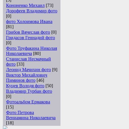
Кононенко Михаил
[73]
Дорофеев Владимир фото
[0]
фото Холоимова Ивана
[81]
Грибов Вячеслав фото
[0]
Гридасов Геннадий фото
[0]
Фото Труфакина Николая
Николаевича
[80]
Станислав Несмачный
фото
[33]
Леонид Мачихин фото
[9]
Виктор Михайлович
Пиминов фото
[46]
Куцев Володя фото
[50]
Владимир Турбан фото
[0]
Фотоальбом Ермакова
[15]
Фото Петрова
Вениамина Николаевича
[18]