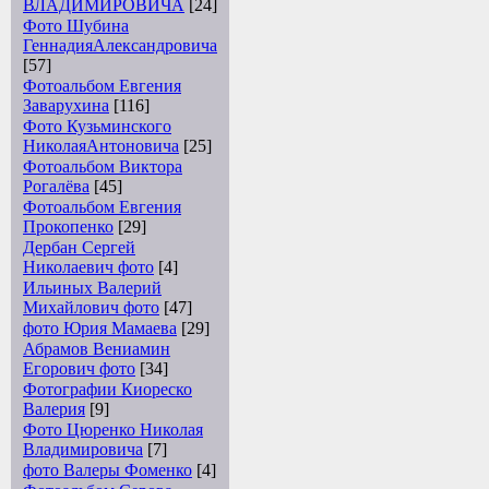
ВЛАДИМИРОВИЧА
[24]
Фото Шубина
ГеннадияАлександровича
[57]
Фотоальбом Евгения
Заварухина
[116]
Фото Кузьминского
НиколаяАнтоновича
[25]
Фотоальбом Виктора
Рогалёва
[45]
Фотоальбом Евгения
Прокопенко
[29]
Дербан Сергей
Николаевич фото
[4]
Ильиных Валерий
Михайлович фото
[47]
фото Юрия Мамаева
[29]
Абрамов Вениамин
Егорович фото
[34]
Фотографии Киореско
Валерия
[9]
Фото Цюренко Николая
Владимировича
[7]
фото Валеры Фоменко
[4]