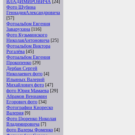
ВЛАДИМИРОВИЧА
[24]
Фото Шубина
ГеннадияАлександровича
[57]
Фотоальбом Евгения
Заварухина
[116]
Фото Кузьминского
НиколаяАнтоновича
[25]
Фотоальбом Виктора
Рогалёва
[45]
Фотоальбом Евгения
Прокопенко
[29]
Дербан Сергей
Николаевич фото
[4]
Ильиных Валерий
Михайлович фото
[47]
фото Юрия Мамаева
[29]
Абрамов Вениамин
Егорович фото
[34]
Фотографии Киореско
Валерия
[9]
Фото Цюренко Николая
Владимировича
[7]
фото Валеры Фоменко
[4]