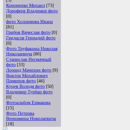
Кононенко Михаил
[73]
Дорофеев Владимир фото
[0]
фото Холоимова Ивана
[81]
Грибов Вячеслав фото
[0]
Гридасов Геннадий фото
[0]
Фото Труфакина Николая
Николаевича
[80]
Станислав Несмачный
фото
[33]
Леонид Мачихин фото
[9]
Виктор Михайлович
Пиминов фото
[46]
Куцев Володя фото
[50]
Владимир Турбан фото
[0]
Фотоальбом Ермакова
[15]
Фото Петрова
Вениамина Николаевича
[18]