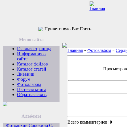
Приветствую Вас
Гость
Меню сайта
Главная страница
Главная
»
Фотоальбом
»
Серди
Информация о
сайте
Каталог файлов
Просмотров: 
Каталог статей
Дневник
Форум
Фотоальбом
Гостевая книга
Обратная связь
Альбомы
Всего комментариев:
0
Фотоархив Сорокина С.