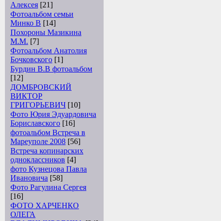
Алексея
[21]
Фотоальбом семьи
Минко В
[14]
Похороны Мазикина
М.М.
[7]
Фотоальбом Анатолия
Бочковского
[1]
Бурдин В.В фотоальбом
[12]
ДОМБРОВСКИЙ
ВИКТОР
ГРИГОРЬЕВИЧ
[10]
Фото Юрия Эдуардовича
Бориславского
[16]
фотоальбом Встреча в
Мареуполе 2008
[56]
Встреча копинарских
одноклассников
[4]
фото Кузнецова Павла
Ивановича
[58]
Фото Рагулина Сергея
[16]
ФОТО ХАРЧЕНКО
ОЛЕГА