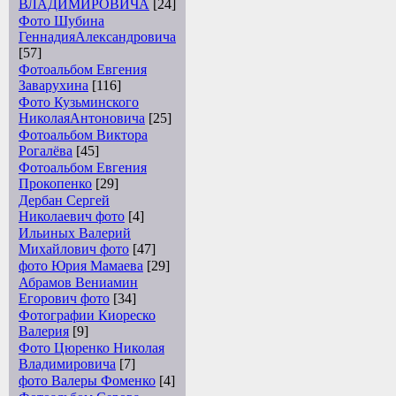
ВЛАДИМИРОВИЧА
[24]
Фото Шубина
ГеннадияАлександровича
[57]
Фотоальбом Евгения
Заварухина
[116]
Фото Кузьминского
НиколаяАнтоновича
[25]
Фотоальбом Виктора
Рогалёва
[45]
Фотоальбом Евгения
Прокопенко
[29]
Дербан Сергей
Николаевич фото
[4]
Ильиных Валерий
Михайлович фото
[47]
фото Юрия Мамаева
[29]
Абрамов Вениамин
Егорович фото
[34]
Фотографии Киореско
Валерия
[9]
Фото Цюренко Николая
Владимировича
[7]
фото Валеры Фоменко
[4]