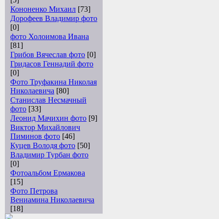
Кононенко Михаил
[73]
Дорофеев Владимир фото
[0]
фото Холоимова Ивана
[81]
Грибов Вячеслав фото
[0]
Гридасов Геннадий фото
[0]
Фото Труфакина Николая
Николаевича
[80]
Станислав Несмачный
фото
[33]
Леонид Мачихин фото
[9]
Виктор Михайлович
Пиминов фото
[46]
Куцев Володя фото
[50]
Владимир Турбан фото
[0]
Фотоальбом Ермакова
[15]
Фото Петрова
Вениамина Николаевича
[18]