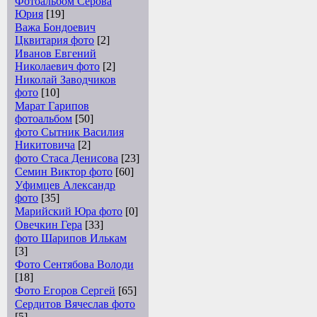
Фотоальбом Серова
Юрия
[19]
Важа Бондоевич
Цквитария фото
[2]
Иванов Евгений
Николаевич фото
[2]
Николай Заводчиков
фото
[10]
Марат Гарипов
фотоальбом
[50]
фото Сытник Василия
Никитовича
[2]
фото Стаса Денисова
[23]
Семин Виктор фото
[60]
Уфимцев Александр
фото
[35]
Марийский Юра фото
[0]
Овечкин Гера
[33]
фото Шарипов Илькам
[3]
Фото Сентябова Володи
[18]
Фото Егоров Сергей
[65]
Сердитов Вячеслав фото
[5]