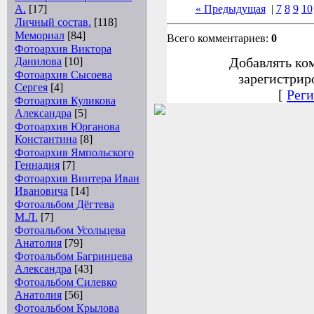
А.
[17]
« Предыдущая
|
7
8
9
10
Личный состав.
[118]
Мемориал
[84]
Всего комментариев:
0
Фотоархив Виктора
Добавлять ко
Данилова
[10]
Фотоархив Сысоева
зарегистрир
Сергея
[4]
[
Реги
Фотоархив Куликова
Александра
[5]
Фотоархив Юрганова
Константина
[8]
Фотоархив Ямпольского
Геннадия
[7]
Фотоархив Винтера Иван
Ивановича
[14]
Фотоальбом Дёгтева
М.Л.
[7]
Фотоальбом Усольцева
Анатолия
[79]
Фотоальбом Багринцева
Александра
[43]
Фотоальбом Силевко
Анатолия
[56]
Фотоальбом Крылова