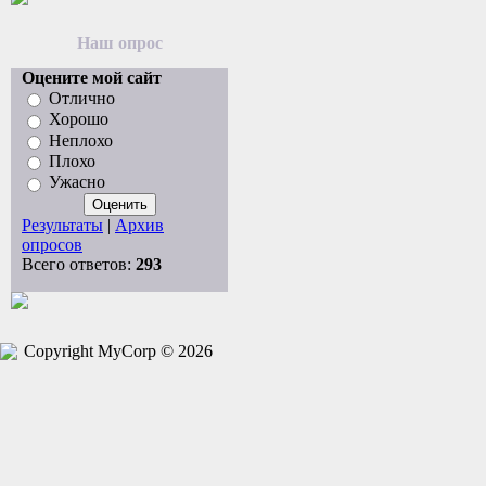
Наш опрос
Оцените мой сайт
Отлично
Хорошо
Неплохо
Плохо
Ужасно
Результаты
|
Архив
опросов
Всего ответов:
293
Copyright MyCorp © 2026