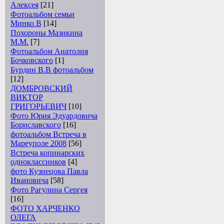
Алексея
[21]
Фотоальбом семьи
Минко В
[14]
Похороны Мазикина
М.М.
[7]
Фотоальбом Анатолия
Бочковского
[1]
Бурдин В.В фотоальбом
[12]
ДОМБРОВСКИЙ
ВИКТОР
ГРИГОРЬЕВИЧ
[10]
Фото Юрия Эдуардовича
Бориславского
[16]
фотоальбом Встреча в
Мареуполе 2008
[56]
Встреча копинарских
одноклассников
[4]
фото Кузнецова Павла
Ивановича
[58]
Фото Рагулина Сергея
[16]
ФОТО ХАРЧЕНКО
ОЛЕГА