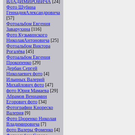
ВЛАДИМИРОВИЧА
[24]
Фото Шубина
ГеннадияАлександровича
[57]
Фотоальбом Евгения
Заварухина
[116]
Фото Кузьминского
НиколаяАнтоновича
[25]
Фотоальбом Виктора
Рогалёва
[45]
Фотоальбом Евгения
Прокопенко
[29]
Дербан Сергей
Николаевич фото
[4]
Ильиных Валерий
Михайлович фото
[47]
фото Юрия Мамаева
[29]
Абрамов Вениамин
Егорович фото
[34]
Фотографии Киореско
Валерия
[9]
Фото Цюренко Николая
Владимировича
[7]
фото Валеры Фоменко
[4]