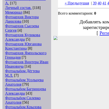
А.
[17]
« Предыдущая
|
39
40
41
Личный состав.
[118]
Мемориал
[84]
Всего комментариев:
0
Фотоархив Виктора
Добавлять ко
Данилова
[10]
Фотоархив Сысоева
зарегистрир
Сергея
[4]
[
Реги
Фотоархив Куликова
Александра
[5]
Фотоархив Юрганова
Константина
[8]
Фотоархив Ямпольского
Геннадия
[7]
Фотоархив Винтера Иван
Ивановича
[14]
Фотоальбом Дёгтева
М.Л.
[7]
Фотоальбом Усольцева
Анатолия
[79]
Фотоальбом Багринцева
Александра
[43]
Фотоальбом Силевко
Анатолия
[56]
Фотоальбом Крылова