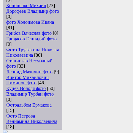
Кононенко Михаил
[73]
Дорофеев Владимир фото
[0]
фото Холоимова Ивана
[81]
Грибов Вячеслав фото
[0]
Гридасов Геннадий фото
[0]
Фото Труфакина Николая
Николаевича
[80]
Станислав Несмачный
фото
[33]
Леонид Мачихин фото
[9]
Виктор Михайлович
Пиминов фото
[46]
Куцев Володя фото
[50]
Владимир Турбан фото
[0]
Фотоальбом Ермакова
[15]
Фото Петрова
Вениамина Николаевича
[18]