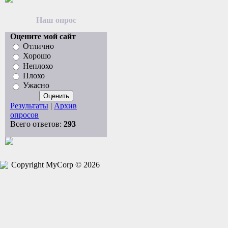
Наш опрос
Оцените мой сайт
Отлично
Хорошо
Неплохо
Плохо
Ужасно
Результаты
|
Архив
опросов
Всего ответов:
293
Copyright MyCorp © 2026