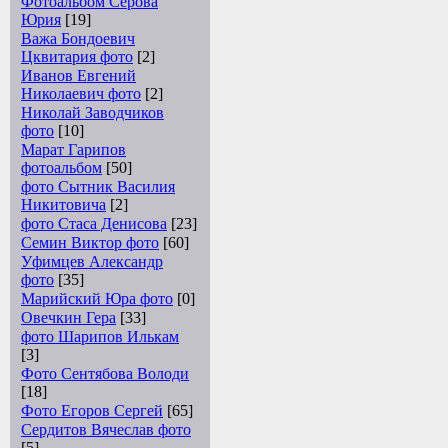
Фотоальбом Серова
Юрия
[19]
Важа Бондоевич
Цквитария фото
[2]
Иванов Евгений
Николаевич фото
[2]
Николай Заводчиков
фото
[10]
Марат Гарипов
фотоальбом
[50]
фото Сытник Василия
Никитовича
[2]
фото Стаса Денисова
[23]
Семин Виктор фото
[60]
Уфимцев Александр
фото
[35]
Марийский Юра фото
[0]
Овечкин Гера
[33]
фото Шарипов Илькам
[3]
Фото Сентябова Володи
[18]
Фото Егоров Сергей
[65]
Сердитов Вячеслав фото
[5]