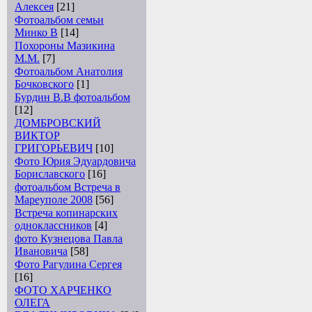
Алексея
[21]
Фотоальбом семьи
Минко В
[14]
Похороны Мазикина
М.М.
[7]
Фотоальбом Анатолия
Бочковского
[1]
Бурдин В.В фотоальбом
[12]
ДОМБРОВСКИЙ
ВИКТОР
ГРИГОРЬЕВИЧ
[10]
Фото Юрия Эдуардовича
Бориславского
[16]
фотоальбом Встреча в
Мареуполе 2008
[56]
Встреча копинарских
одноклассников
[4]
фото Кузнецова Павла
Ивановича
[58]
Фото Рагулина Сергея
[16]
ФОТО ХАРЧЕНКО
ОЛЕГА