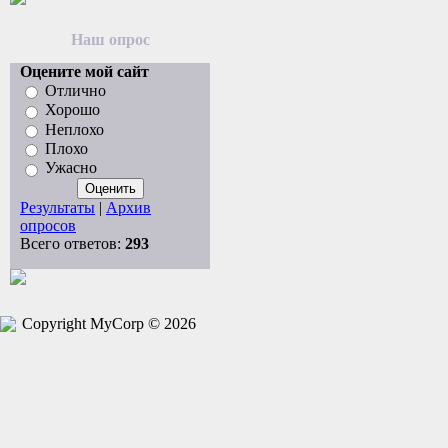
Наш опрос
Оцените мой сайт
Отлично
Хорошо
Неплохо
Плохо
Ужасно
Результаты
|
Архив
опросов
Всего ответов:
293
Copyright MyCorp © 2026