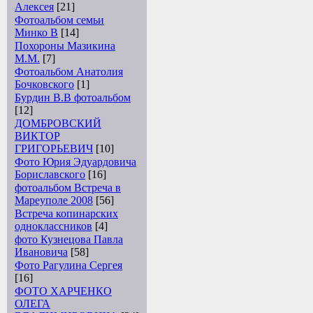
Алексея
[21]
Фотоальбом семьи
Минко В
[14]
Похороны Мазикина
М.М.
[7]
Фотоальбом Анатолия
Бочковского
[1]
Бурдин В.В фотоальбом
[12]
ДОМБРОВСКИЙ
ВИКТОР
ГРИГОРЬЕВИЧ
[10]
Фото Юрия Эдуардовича
Бориславского
[16]
фотоальбом Встреча в
Мареуполе 2008
[56]
Встреча копинарских
одноклассников
[4]
фото Кузнецова Павла
Ивановича
[58]
Фото Рагулина Сергея
[16]
ФОТО ХАРЧЕНКО
ОЛЕГА