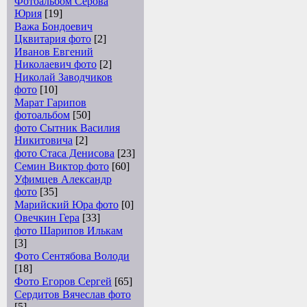
Фотоальбом Серова
Юрия
[19]
Важа Бондоевич
Цквитария фото
[2]
Иванов Евгений
Николаевич фото
[2]
Николай Заводчиков
фото
[10]
Марат Гарипов
фотоальбом
[50]
фото Сытник Василия
Никитовича
[2]
фото Стаса Денисова
[23]
Семин Виктор фото
[60]
Уфимцев Александр
фото
[35]
Марийский Юра фото
[0]
Овечкин Гера
[33]
фото Шарипов Илькам
[3]
Фото Сентябова Володи
[18]
Фото Егоров Сергей
[65]
Сердитов Вячеслав фото
[5]