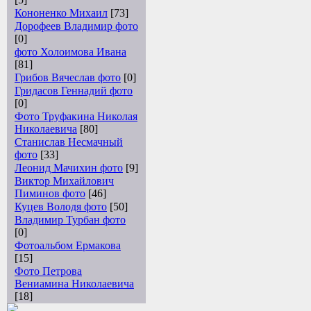
Кононенко Михаил
[73]
Дорофеев Владимир фото
[0]
фото Холоимова Ивана
[81]
Грибов Вячеслав фото
[0]
Гридасов Геннадий фото
[0]
Фото Труфакина Николая
Николаевича
[80]
Станислав Несмачный
фото
[33]
Леонид Мачихин фото
[9]
Виктор Михайлович
Пиминов фото
[46]
Куцев Володя фото
[50]
Владимир Турбан фото
[0]
Фотоальбом Ермакова
[15]
Фото Петрова
Вениамина Николаевича
[18]