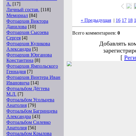
А.
[17]
Личный состав.
[118]
Мемориал
[84]
« Предыдущая
|
16
17
18
Фотоархив Виктора
Данилова
[10]
Фотоархив Сысоева
Всего комментариев:
0
Сергея
[4]
Добавлять ко
Фотоархив Куликова
Александра
[5]
зарегистрир
Фотоархив Юрганова
[
Реги
Константина
[8]
Фотоархив Ямпольского
Геннадия
[7]
Фотоархив Винтера Иван
Ивановича
[14]
Фотоальбом Дёгтева
М.Л.
[7]
Фотоальбом Усольцева
Анатолия
[79]
Фотоальбом Багринцева
Александра
[43]
Фотоальбом Силевко
Анатолия
[56]
Фотоальбом Крылова