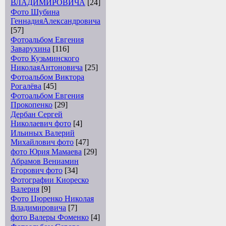
ВЛАДИМИРОВИЧА
[24]
Фото Шубина
ГеннадияАлександровича
[57]
Фотоальбом Евгения
Заварухина
[116]
Фото Кузьминского
НиколаяАнтоновича
[25]
Фотоальбом Виктора
Рогалёва
[45]
Фотоальбом Евгения
Прокопенко
[29]
Дербан Сергей
Николаевич фото
[4]
Ильиных Валерий
Михайлович фото
[47]
фото Юрия Мамаева
[29]
Абрамов Вениамин
Егорович фото
[34]
Фотографии Киореско
Валерия
[9]
Фото Цюренко Николая
Владимировича
[7]
фото Валеры Фоменко
[4]