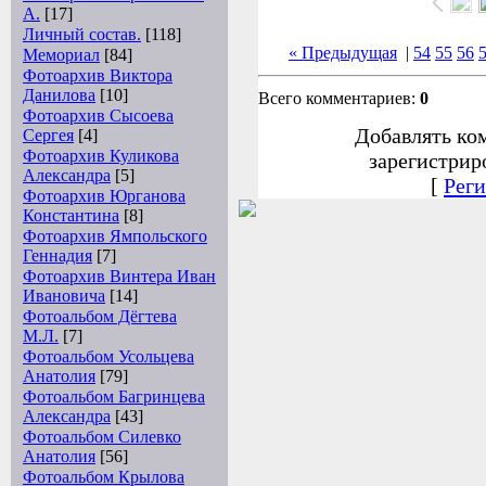
А.
[17]
Личный состав.
[118]
« Предыдущая
|
54
55
56
Мемориал
[84]
Фотоархив Виктора
Данилова
[10]
Всего комментариев:
0
Фотоархив Сысоева
Добавлять ко
Сергея
[4]
Фотоархив Куликова
зарегистрир
Александра
[5]
[
Реги
Фотоархив Юрганова
Константина
[8]
Фотоархив Ямпольского
Геннадия
[7]
Фотоархив Винтера Иван
Ивановича
[14]
Фотоальбом Дёгтева
М.Л.
[7]
Фотоальбом Усольцева
Анатолия
[79]
Фотоальбом Багринцева
Александра
[43]
Фотоальбом Силевко
Анатолия
[56]
Фотоальбом Крылова