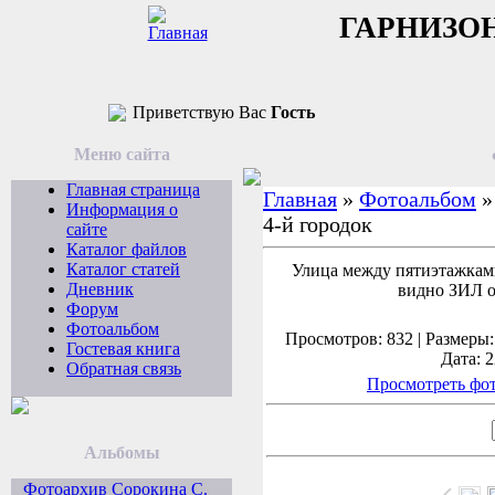
ГАРНИЗО
Приветствую Вас
Гость
Меню сайта
Главная страница
Главная
»
Фотоальбом
Информация о
4-й городок
сайте
Каталог файлов
Каталог статей
Улица между пятиэтажками
Дневник
видно ЗИЛ о
Форум
Фотоальбом
Просмотров: 832 | Размеры: 
Гостевая книга
Дата: 2
Обратная связь
Просмотреть фот
Альбомы
Фотоархив Сорокина С.