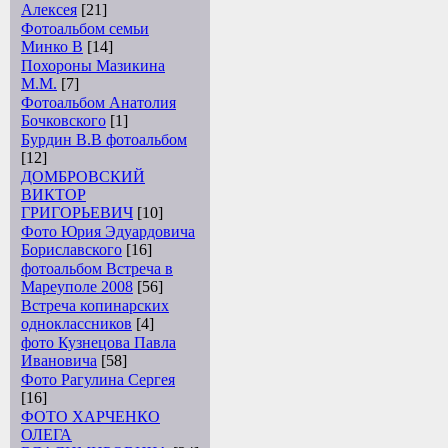
Алексея
[21]
Фотоальбом семьи
Минко В
[14]
Похороны Мазикина
М.М.
[7]
Фотоальбом Анатолия
Бочковского
[1]
Бурдин В.В фотоальбом
[12]
ДОМБРОВСКИЙ
ВИКТОР
ГРИГОРЬЕВИЧ
[10]
Фото Юрия Эдуардовича
Бориславского
[16]
фотоальбом Встреча в
Мареуполе 2008
[56]
Встреча копинарских
одноклассников
[4]
фото Кузнецова Павла
Ивановича
[58]
Фото Рагулина Сергея
[16]
ФОТО ХАРЧЕНКО
ОЛЕГА