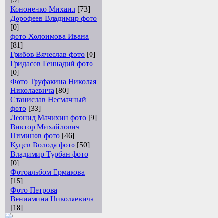
Кононенко Михаил
[73]
Дорофеев Владимир фото
[0]
фото Холоимова Ивана
[81]
Грибов Вячеслав фото
[0]
Гридасов Геннадий фото
[0]
Фото Труфакина Николая
Николаевича
[80]
Станислав Несмачный
фото
[33]
Леонид Мачихин фото
[9]
Виктор Михайлович
Пиминов фото
[46]
Куцев Володя фото
[50]
Владимир Турбан фото
[0]
Фотоальбом Ермакова
[15]
Фото Петрова
Вениамина Николаевича
[18]