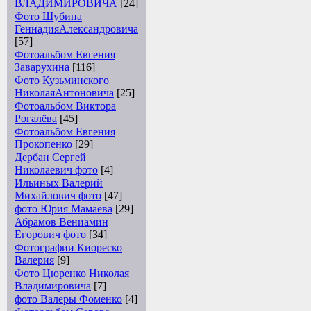
ВЛАДИМИРОВИЧА
[24]
Фото Шубина
ГеннадияАлександровича
[57]
Фотоальбом Евгения
Заварухина
[116]
Фото Кузьминского
НиколаяАнтоновича
[25]
Фотоальбом Виктора
Рогалёва
[45]
Фотоальбом Евгения
Прокопенко
[29]
Дербан Сергей
Николаевич фото
[4]
Ильиных Валерий
Михайлович фото
[47]
фото Юрия Мамаева
[29]
Абрамов Вениамин
Егорович фото
[34]
Фотографии Киореско
Валерия
[9]
Фото Цюренко Николая
Владимировича
[7]
фото Валеры Фоменко
[4]