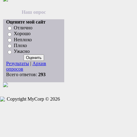
Наш опрос
Оцените мой сайт
Отлично
Хорошо
Неплохо
Плохо
Ужасно
Результаты
|
Архив
опросов
Всего ответов:
293
Copyright MyCorp © 2026