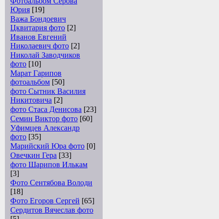
Фотоальбом Серова
Юрия
[19]
Важа Бондоевич
Цквитария фото
[2]
Иванов Евгений
Николаевич фото
[2]
Николай Заводчиков
фото
[10]
Марат Гарипов
фотоальбом
[50]
фото Сытник Василия
Никитовича
[2]
фото Стаса Денисова
[23]
Семин Виктор фото
[60]
Уфимцев Александр
фото
[35]
Марийский Юра фото
[0]
Овечкин Гера
[33]
фото Шарипов Илькам
[3]
Фото Сентябова Володи
[18]
Фото Егоров Сергей
[65]
Сердитов Вячеслав фото
[5]