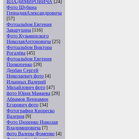
ВЛАДИМИРОВИЧА
[24]
Фото Шубина
ГеннадияАлександровича
[57]
Фотоальбом Евгения
Заварухина
[116]
Фото Кузьминского
НиколаяАнтоновича
[25]
Фотоальбом Виктора
Рогалёва
[45]
Фотоальбом Евгения
Прокопенко
[29]
Дербан Сергей
Николаевич фото
[4]
Ильиных Валерий
Михайлович фото
[47]
фото Юрия Мамаева
[29]
Абрамов Вениамин
Егорович фото
[34]
Фотографии Киореско
Валерия
[9]
Фото Цюренко Николая
Владимировича
[7]
фото Валеры Фоменко
[4]