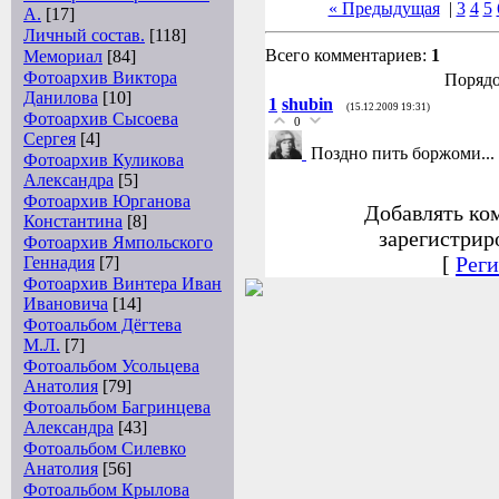
« Предыдущая
|
3
4
5
А.
[17]
Личный состав.
[118]
Всего комментариев:
1
Мемориал
[84]
Фотоархив Виктора
Порядо
Данилова
[10]
1
shubin
(15.12.2009 19:31)
Фотоархив Сысоева
0
Сергея
[4]
Поздно пить боржоми...
Фотоархив Куликова
Александра
[5]
Фотоархив Юрганова
Добавлять ко
Константина
[8]
зарегистрир
Фотоархив Ямпольского
[
Реги
Геннадия
[7]
Фотоархив Винтера Иван
Ивановича
[14]
Фотоальбом Дёгтева
М.Л.
[7]
Фотоальбом Усольцева
Анатолия
[79]
Фотоальбом Багринцева
Александра
[43]
Фотоальбом Силевко
Анатолия
[56]
Фотоальбом Крылова