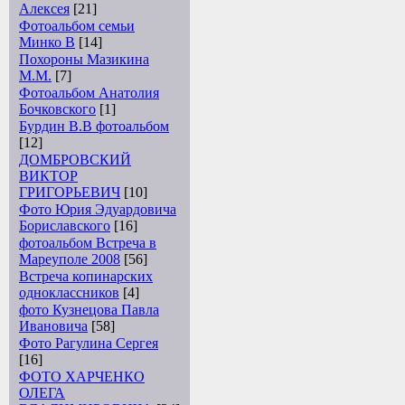
Алексея
[21]
Фотоальбом семьи
Минко В
[14]
Похороны Мазикина
М.М.
[7]
Фотоальбом Анатолия
Бочковского
[1]
Бурдин В.В фотоальбом
[12]
ДОМБРОВСКИЙ
ВИКТОР
ГРИГОРЬЕВИЧ
[10]
Фото Юрия Эдуардовича
Бориславского
[16]
фотоальбом Встреча в
Мареуполе 2008
[56]
Встреча копинарских
одноклассников
[4]
фото Кузнецова Павла
Ивановича
[58]
Фото Рагулина Сергея
[16]
ФОТО ХАРЧЕНКО
ОЛЕГА