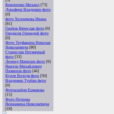
Кононенко Михаил
[73]
Дорофеев Владимир фото
[0]
фото Холоимова Ивана
[81]
Грибов Вячеслав фото
[0]
Гридасов Геннадий фото
[0]
Фото Труфакина Николая
Николаевича
[80]
Станислав Несмачный
фото
[33]
Леонид Мачихин фото
[9]
Виктор Михайлович
Пиминов фото
[46]
Куцев Володя фото
[50]
Владимир Турбан фото
[0]
Фотоальбом Ермакова
[15]
Фото Петрова
Вениамина Николаевича
[18]