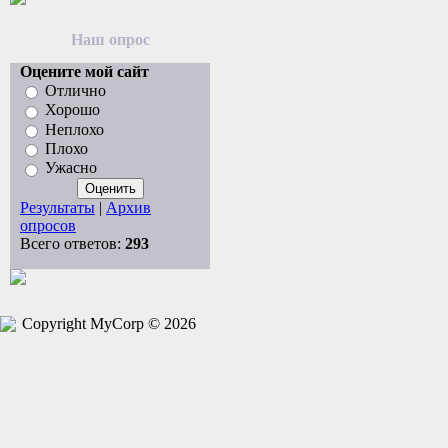
Наш опрос
Оцените мой сайт
Отлично
Хорошо
Неплохо
Плохо
Ужасно
Результаты
|
Архив
опросов
Всего ответов:
293
Copyright MyCorp © 2026