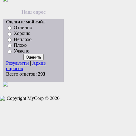
Наш опрос
Оцените мой сайт
Отлично
Хорошо
Неплохо
Плохо
Ужасно
Результаты
|
Архив
опросов
Всего ответов:
293
Copyright MyCorp © 2026