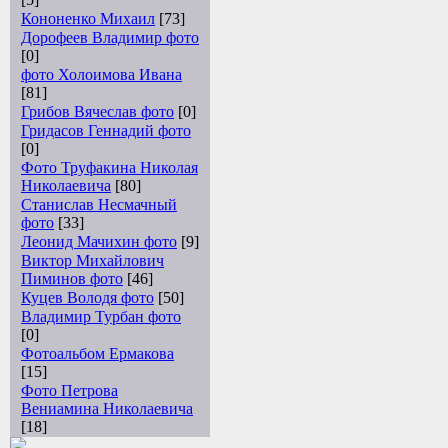
Кононенко Михаил
[73]
Дорофеев Владимир фото
[0]
фото Холоимова Ивана
[81]
Грибов Вячеслав фото
[0]
Гридасов Геннадий фото
[0]
Фото Труфакина Николая
Николаевича
[80]
Станислав Несмачный
фото
[33]
Леонид Мачихин фото
[9]
Виктор Михайлович
Пиминов фото
[46]
Куцев Володя фото
[50]
Владимир Турбан фото
[0]
Фотоальбом Ермакова
[15]
Фото Петрова
Вениамина Николаевича
[18]