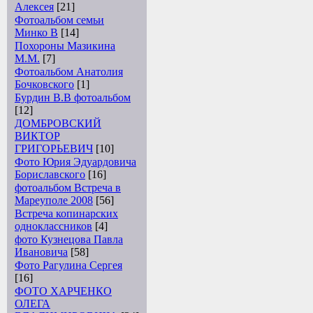
Алексея
[21]
Фотоальбом семьи
Минко В
[14]
Похороны Мазикина
М.М.
[7]
Фотоальбом Анатолия
Бочковского
[1]
Бурдин В.В фотоальбом
[12]
ДОМБРОВСКИЙ
ВИКТОР
ГРИГОРЬЕВИЧ
[10]
Фото Юрия Эдуардовича
Бориславского
[16]
фотоальбом Встреча в
Мареуполе 2008
[56]
Встреча копинарских
одноклассников
[4]
фото Кузнецова Павла
Ивановича
[58]
Фото Рагулина Сергея
[16]
ФОТО ХАРЧЕНКО
ОЛЕГА