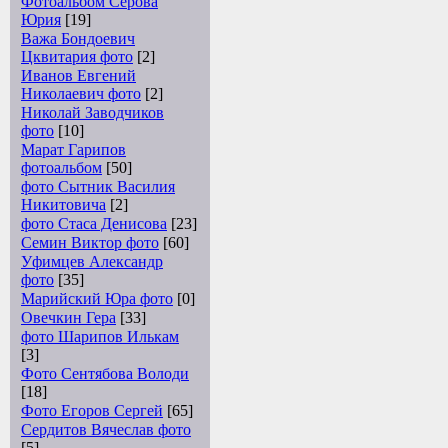
Фотоальбом Серова
Юрия
[19]
Важа Бондоевич
Цквитария фото
[2]
Иванов Евгений
Николаевич фото
[2]
Николай Заводчиков
фото
[10]
Марат Гарипов
фотоальбом
[50]
фото Сытник Василия
Никитовича
[2]
фото Стаса Денисова
[23]
Семин Виктор фото
[60]
Уфимцев Александр
фото
[35]
Марийский Юра фото
[0]
Овечкин Гера
[33]
фото Шарипов Илькам
[3]
Фото Сентябова Володи
[18]
Фото Егоров Сергей
[65]
Сердитов Вячеслав фото
[5]