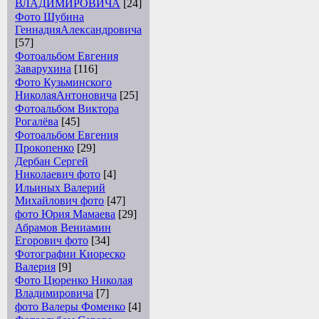
ВЛАДИМИРОВИЧА
[24]
Фото Шубина
ГеннадияАлександровича
[57]
Фотоальбом Евгения
Заварухина
[116]
Фото Кузьминского
НиколаяАнтоновича
[25]
Фотоальбом Виктора
Рогалёва
[45]
Фотоальбом Евгения
Прокопенко
[29]
Дербан Сергей
Николаевич фото
[4]
Ильиных Валерий
Михайлович фото
[47]
фото Юрия Мамаева
[29]
Абрамов Вениамин
Егорович фото
[34]
Фотографии Киореско
Валерия
[9]
Фото Цюренко Николая
Владимировича
[7]
фото Валеры Фоменко
[4]