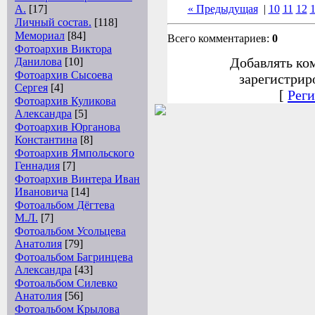
А.
[17]
« Предыдущая
|
10
11
12
Личный состав.
[118]
Мемориал
[84]
Всего комментариев:
0
Фотоархив Виктора
Добавлять ко
Данилова
[10]
Фотоархив Сысоева
зарегистрир
Сергея
[4]
[
Реги
Фотоархив Куликова
Александра
[5]
Фотоархив Юрганова
Константина
[8]
Фотоархив Ямпольского
Геннадия
[7]
Фотоархив Винтера Иван
Ивановича
[14]
Фотоальбом Дёгтева
М.Л.
[7]
Фотоальбом Усольцева
Анатолия
[79]
Фотоальбом Багринцева
Александра
[43]
Фотоальбом Силевко
Анатолия
[56]
Фотоальбом Крылова