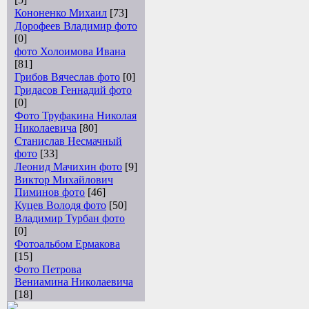
Кононенко Михаил
[73]
Дорофеев Владимир фото
[0]
фото Холоимова Ивана
[81]
Грибов Вячеслав фото
[0]
Гридасов Геннадий фото
[0]
Фото Труфакина Николая
Николаевича
[80]
Станислав Несмачный
фото
[33]
Леонид Мачихин фото
[9]
Виктор Михайлович
Пиминов фото
[46]
Куцев Володя фото
[50]
Владимир Турбан фото
[0]
Фотоальбом Ермакова
[15]
Фото Петрова
Вениамина Николаевича
[18]