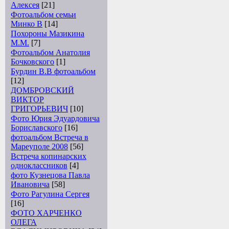
Алексея
[21]
Фотоальбом семьи
Минко В
[14]
Похороны Мазикина
М.М.
[7]
Фотоальбом Анатолия
Бочковского
[1]
Бурдин В.В фотоальбом
[12]
ДОМБРОВСКИЙ
ВИКТОР
ГРИГОРЬЕВИЧ
[10]
Фото Юрия Эдуардовича
Бориславского
[16]
фотоальбом Встреча в
Мареуполе 2008
[56]
Встреча копинарских
одноклассников
[4]
фото Кузнецова Павла
Ивановича
[58]
Фото Рагулина Сергея
[16]
ФОТО ХАРЧЕНКО
ОЛЕГА