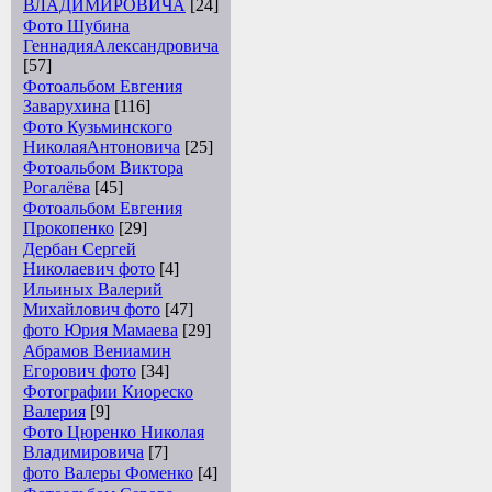
ВЛАДИМИРОВИЧА
[24]
Фото Шубина
ГеннадияАлександровича
[57]
Фотоальбом Евгения
Заварухина
[116]
Фото Кузьминского
НиколаяАнтоновича
[25]
Фотоальбом Виктора
Рогалёва
[45]
Фотоальбом Евгения
Прокопенко
[29]
Дербан Сергей
Николаевич фото
[4]
Ильиных Валерий
Михайлович фото
[47]
фото Юрия Мамаева
[29]
Абрамов Вениамин
Егорович фото
[34]
Фотографии Киореско
Валерия
[9]
Фото Цюренко Николая
Владимировича
[7]
фото Валеры Фоменко
[4]