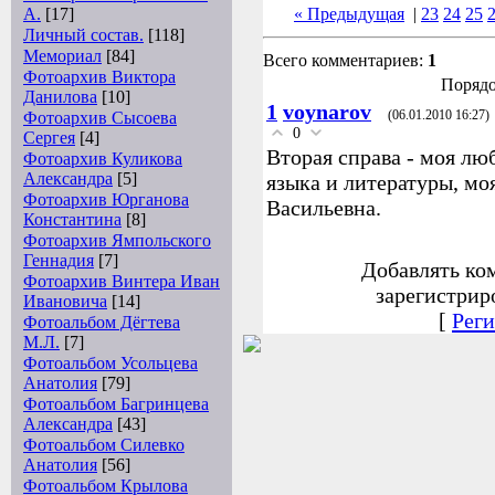
А.
[17]
« Предыдущая
|
23
24
25
Личный состав.
[118]
Мемориал
[84]
Всего комментариев:
1
Фотоархив Виктора
Порядо
Данилова
[10]
1
voynarov
Фотоархив Сысоева
(06.01.2010 16:27)
0
Сергея
[4]
Вторая справа - моя лю
Фотоархив Куликова
Александра
[5]
языка и литературы, мо
Фотоархив Юрганова
Васильевна.
Константина
[8]
Фотоархив Ямпольского
Геннадия
[7]
Добавлять ко
Фотоархив Винтера Иван
зарегистрир
Ивановича
[14]
[
Реги
Фотоальбом Дёгтева
М.Л.
[7]
Фотоальбом Усольцева
Анатолия
[79]
Фотоальбом Багринцева
Александра
[43]
Фотоальбом Силевко
Анатолия
[56]
Фотоальбом Крылова