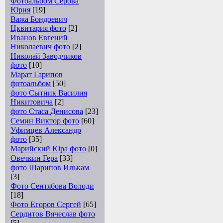
Фотоальбом Серова
Юрия
[19]
Важа Бондоевич
Цквитария фото
[2]
Иванов Евгений
Николаевич фото
[2]
Николай Заводчиков
фото
[10]
Марат Гарипов
фотоальбом
[50]
фото Сытник Василия
Никитовича
[2]
фото Стаса Денисова
[23]
Семин Виктор фото
[60]
Уфимцев Александр
фото
[35]
Марийский Юра фото
[0]
Овечкин Гера
[33]
фото Шарипов Илькам
[3]
Фото Сентябова Володи
[18]
Фото Егоров Сергей
[65]
Сердитов Вячеслав фото
[5]