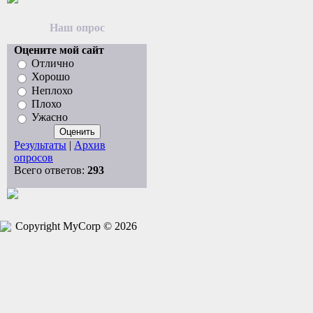
Наш опрос
Оцените мой сайт
Отлично
Хорошо
Неплохо
Плохо
Ужасно
Результаты
|
Архив
опросов
Всего ответов:
293
Copyright MyCorp © 2026