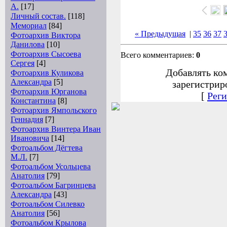
А.
[17]
Личный состав.
[118]
Мемориал
[84]
« Предыдущая
|
35
36
37
Фотоархив Виктора
Данилова
[10]
Фотоархив Сысоева
Всего комментариев:
0
Сергея
[4]
Добавлять ко
Фотоархив Куликова
Александра
[5]
зарегистрир
Фотоархив Юрганова
[
Реги
Константина
[8]
Фотоархив Ямпольского
Геннадия
[7]
Фотоархив Винтера Иван
Ивановича
[14]
Фотоальбом Дёгтева
М.Л.
[7]
Фотоальбом Усольцева
Анатолия
[79]
Фотоальбом Багринцева
Александра
[43]
Фотоальбом Силевко
Анатолия
[56]
Фотоальбом Крылова