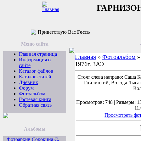
ГАРНИЗО
Приветствую Вас
Гость
Меню сайта
Главная страница
Главная
»
Фотоальбом
Информация о
1976г. 3АЭ
сайте
Каталог файлов
Каталог статей
Стоят слева направо: Саша 
Дневник
Гнилицкий, Володя Лысак
Форум
Вол
Фотоальбом
Гостевая книга
Просмотров: 748 | Размеры: 13
Обратная связь
11.
Просмотреть фот
Альбомы
Фотоархив Сорокина С.