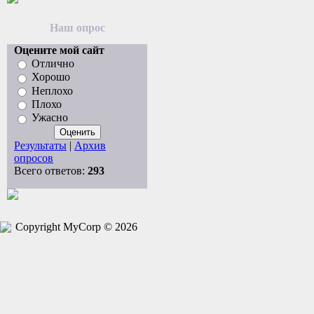
Наш опрос
Оцените мой сайт
Отлично
Хорошо
Неплохо
Плохо
Ужасно
Результаты
|
Архив
опросов
Всего ответов:
293
Copyright MyCorp © 2026