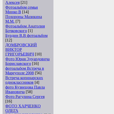
Алексея
[21]
Фотоальбом семьи
Минко В
[14]
Похороны Мазикина
М.М.
[7]
Фотоальбом Анатолия
Бочковского
[1]
Бурдин В.В фотоальбом
[12]
ДОМБРОВСКИЙ
ВИКТОР
ГРИГОРЬЕВИЧ
[10]
Фото Юрия Эдуардовича
Бориславского
[16]
фотоальбом Встреча в
Мареуполе 2008
[56]
Встреча копинарских
одноклассников
[4]
фото Кузнецова Павла
Ивановича
[58]
Фото Рагулина Сергея
[16]
ФОТО ХАРЧЕНКО
ОЛЕГА