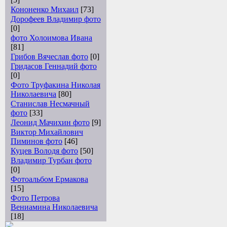
Кононенко Михаил
[73]
Дорофеев Владимир фото
[0]
фото Холоимова Ивана
[81]
Грибов Вячеслав фото
[0]
Гридасов Геннадий фото
[0]
Фото Труфакина Николая
Николаевича
[80]
Станислав Несмачный
фото
[33]
Леонид Мачихин фото
[9]
Виктор Михайлович
Пиминов фото
[46]
Куцев Володя фото
[50]
Владимир Турбан фото
[0]
Фотоальбом Ермакова
[15]
Фото Петрова
Вениамина Николаевича
[18]