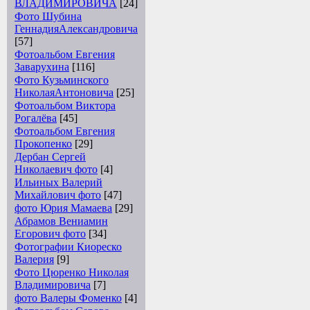
ВЛАДИМИРОВИЧА
[24]
Фото Шубина
ГеннадияАлександровича
[57]
Фотоальбом Евгения
Заварухина
[116]
Фото Кузьминского
НиколаяАнтоновича
[25]
Фотоальбом Виктора
Рогалёва
[45]
Фотоальбом Евгения
Прокопенко
[29]
Дербан Сергей
Николаевич фото
[4]
Ильиных Валерий
Михайлович фото
[47]
фото Юрия Мамаева
[29]
Абрамов Вениамин
Егорович фото
[34]
Фотографии Киореско
Валерия
[9]
Фото Цюренко Николая
Владимировича
[7]
фото Валеры Фоменко
[4]