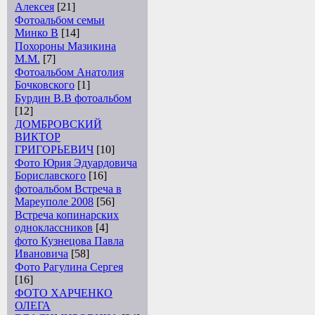
Алексея
[21]
Фотоальбом семьи
Минко В
[14]
Похороны Мазикина
М.М.
[7]
Фотоальбом Анатолия
Бочковского
[1]
Бурдин В.В фотоальбом
[12]
ДОМБРОВСКИЙ
ВИКТОР
ГРИГОРЬЕВИЧ
[10]
Фото Юрия Эдуардовича
Бориславского
[16]
фотоальбом Встреча в
Мареуполе 2008
[56]
Встреча копинарских
одноклассников
[4]
фото Кузнецова Павла
Ивановича
[58]
Фото Рагулина Сергея
[16]
ФОТО ХАРЧЕНКО
ОЛЕГА