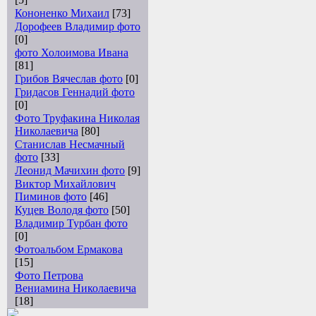
Кононенко Михаил
[73]
Дорофеев Владимир фото
[0]
фото Холоимова Ивана
[81]
Грибов Вячеслав фото
[0]
Гридасов Геннадий фото
[0]
Фото Труфакина Николая
Николаевича
[80]
Станислав Несмачный
фото
[33]
Леонид Мачихин фото
[9]
Виктор Михайлович
Пиминов фото
[46]
Куцев Володя фото
[50]
Владимир Турбан фото
[0]
Фотоальбом Ермакова
[15]
Фото Петрова
Вениамина Николаевича
[18]