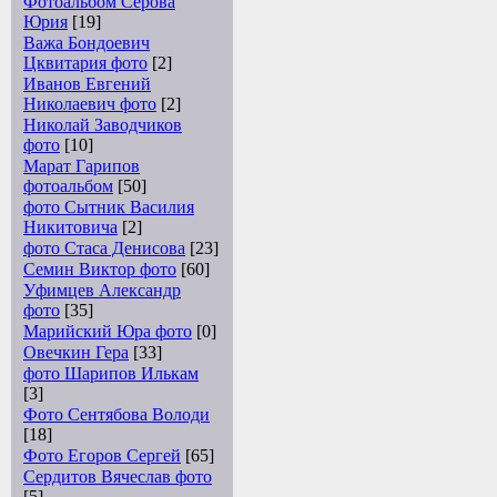
Фотоальбом Серова
Юрия
[19]
Важа Бондоевич
Цквитария фото
[2]
Иванов Евгений
Николаевич фото
[2]
Николай Заводчиков
фото
[10]
Марат Гарипов
фотоальбом
[50]
фото Сытник Василия
Никитовича
[2]
фото Стаса Денисова
[23]
Семин Виктор фото
[60]
Уфимцев Александр
фото
[35]
Марийский Юра фото
[0]
Овечкин Гера
[33]
фото Шарипов Илькам
[3]
Фото Сентябова Володи
[18]
Фото Егоров Сергей
[65]
Сердитов Вячеслав фото
[5]