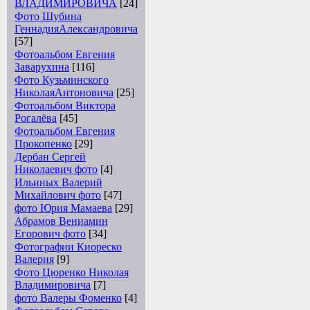
ВЛАДИМИРОВИЧА
[24]
Фото Шубина
ГеннадияАлександровича
[57]
Фотоальбом Евгения
Заварухина
[116]
Фото Кузьминского
НиколаяАнтоновича
[25]
Фотоальбом Виктора
Рогалёва
[45]
Фотоальбом Евгения
Прокопенко
[29]
Дербан Сергей
Николаевич фото
[4]
Ильиных Валерий
Михайлович фото
[47]
фото Юрия Мамаева
[29]
Абрамов Вениамин
Егорович фото
[34]
Фотографии Киореско
Валерия
[9]
Фото Цюренко Николая
Владимировича
[7]
фото Валеры Фоменко
[4]