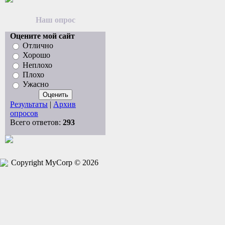
Наш опрос
Оцените мой сайт
Отлично
Хорошо
Неплохо
Плохо
Ужасно
Результаты
|
Архив
опросов
Всего ответов:
293
Copyright MyCorp © 2026