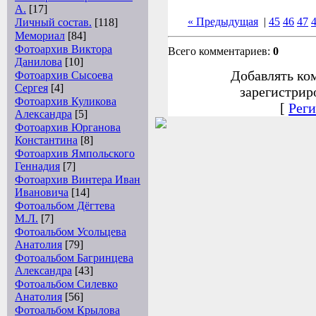
А.
[17]
« Предыдущая
|
45
46
47
Личный состав.
[118]
Мемориал
[84]
Фотоархив Виктора
Всего комментариев:
0
Данилова
[10]
Добавлять ко
Фотоархив Сысоева
Сергея
[4]
зарегистрир
Фотоархив Куликова
[
Реги
Александра
[5]
Фотоархив Юрганова
Константина
[8]
Фотоархив Ямпольского
Геннадия
[7]
Фотоархив Винтера Иван
Ивановича
[14]
Фотоальбом Дёгтева
М.Л.
[7]
Фотоальбом Усольцева
Анатолия
[79]
Фотоальбом Багринцева
Александра
[43]
Фотоальбом Силевко
Анатолия
[56]
Фотоальбом Крылова