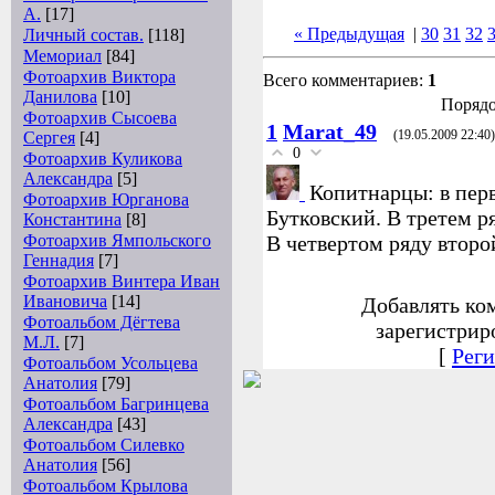
А.
[17]
« Предыдущая
|
30
31
32
Личный состав.
[118]
Мемориал
[84]
Фотоархив Виктора
Всего комментариев:
1
Данилова
[10]
Порядо
Фотоархив Сысоева
1
Marat_49
Сергея
[4]
(19.05.2009 22:40)
0
Фотоархив Куликова
Александра
[5]
Копитнарцы: в пер
Фотоархив Юрганова
Бутковский. В третем р
Константина
[8]
Фотоархив Ямпольского
В четвертом ряду второ
Геннадия
[7]
Фотоархив Винтера Иван
Ивановича
[14]
Добавлять ко
Фотоальбом Дёгтева
зарегистрир
М.Л.
[7]
[
Реги
Фотоальбом Усольцева
Анатолия
[79]
Фотоальбом Багринцева
Александра
[43]
Фотоальбом Силевко
Анатолия
[56]
Фотоальбом Крылова