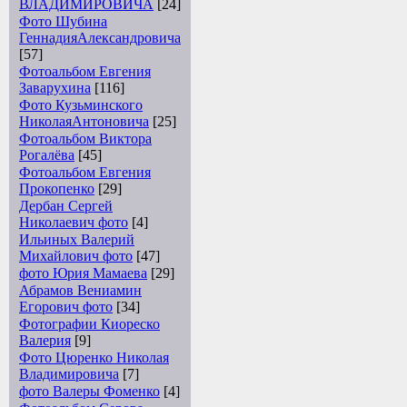
ВЛАДИМИРОВИЧА
[24]
Фото Шубина
ГеннадияАлександровича
[57]
Фотоальбом Евгения
Заварухина
[116]
Фото Кузьминского
НиколаяАнтоновича
[25]
Фотоальбом Виктора
Рогалёва
[45]
Фотоальбом Евгения
Прокопенко
[29]
Дербан Сергей
Николаевич фото
[4]
Ильиных Валерий
Михайлович фото
[47]
фото Юрия Мамаева
[29]
Абрамов Вениамин
Егорович фото
[34]
Фотографии Киореско
Валерия
[9]
Фото Цюренко Николая
Владимировича
[7]
фото Валеры Фоменко
[4]