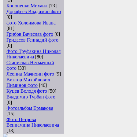
Кононенко Михаил
[73]
Дорофеев Владимир фото
[0]
фото Холоимова Ивана
[81]
Грибов Вячеслав фото
[0]
Гридасов Геннадий фото
[0]
Фото Труфакина Николая
Николаевича
[80]
Станислав Несмачный
фото
[33]
Леонид Мачихин фото
[9]
Виктор Михайлович
Пиминов фото
[46]
Куцев Володя фото
[50]
Владимир Турбан фото
[0]
Фотоальбом Ермакова
[15]
Фото Петрова
Вениамина Николаевича
[18]