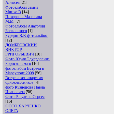
Алексея
[21]
Фотоальбом семьи
Минко В
[14]
Похороны Мазикина
М.М.
[7]
Фотоальбом Анатолия
Бочковского
[1]
Бурдин В.В фотоальбом
[12]
ДОМБРОВСКИЙ
ВИКТОР
ГРИГОРЬЕВИЧ
[10]
Фото Юрия Эдуардовича
Бориславского
[16]
фотоальбом Встреча в
Мареуполе 2008
[56]
Встреча копинарских
одноклассников
[4]
фото Кузнецова Павла
Ивановича
[58]
Фото Рагулина Сергея
[16]
ФОТО ХАРЧЕНКО
ОЛЕГА