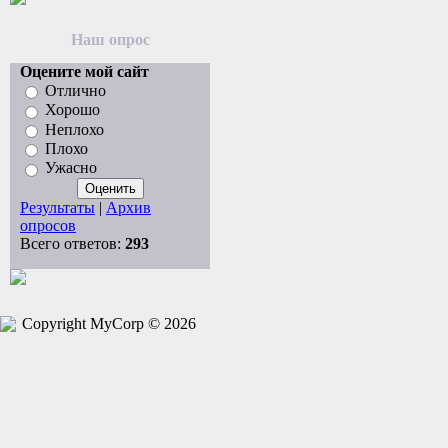
Наш опрос
Оцените мой сайт
Отлично
Хорошо
Неплохо
Плохо
Ужасно
Результаты
|
Архив
опросов
Всего ответов:
293
Copyright MyCorp © 2026