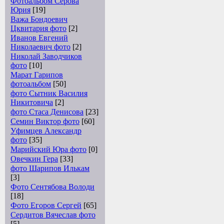
Фотоальбом Серова
Юрия
[19]
Важа Бондоевич
Цквитария фото
[2]
Иванов Евгений
Николаевич фото
[2]
Николай Заводчиков
фото
[10]
Марат Гарипов
фотоальбом
[50]
фото Сытник Василия
Никитовича
[2]
фото Стаса Денисова
[23]
Семин Виктор фото
[60]
Уфимцев Александр
фото
[35]
Марийский Юра фото
[0]
Овечкин Гера
[33]
фото Шарипов Илькам
[3]
Фото Сентябова Володи
[18]
Фото Егоров Сергей
[65]
Сердитов Вячеслав фото
[5]