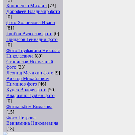
Кононенко Михаил
[73]
Дорофеев Владимир фото
[0]
фото Холоимова Ивана
[81]
Грибов Вячеслав фото
[0]
Гридасов Геннадий фото
[0]
Фото Труфакина Николая
Николаевича
[80]
Станислав Несмачный
фото
[33]
Леонид Мачихин фото
[9]
Виктор Михайлович
Пиминов фото
[46]
Куцев Володя фото
[50]
Владимир Турбан фото
[0]
Фотоальбом Ермакова
[15]
Фото Петрова
Вениамина Николаевича
[18]