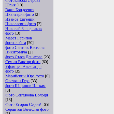
Фотоальбом Серова
Юрия
[19]
Важа Бондоевич
Цквитария фото
[2]
Иванов Евгений
Николаевич фото
[2]
Николай Заводчиков
фото
[10]
Марат Гарипов
фотоальбом
[50]
фото Сытник Василия
Никитовича
[2]
фото Стаса Денисова
[23]
Семин Виктор фото
[60]
Уфимцев Александр
фото
[35]
Марийский Юра фото
[0]
Овечкин Гера
[33]
фото Шарипов Илькам
[3]
Фото Сентябова Володи
[18]
Фото Егоров Сергей
[65]
Сердитов Вячеслав фото
[5]