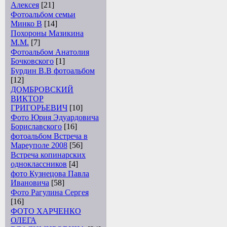
Алексея
[21]
Фотоальбом семьи
Минко В
[14]
Похороны Мазикина
М.М.
[7]
Фотоальбом Анатолия
Бочковского
[1]
Бурдин В.В фотоальбом
[12]
ДОМБРОВСКИЙ
ВИКТОР
ГРИГОРЬЕВИЧ
[10]
Фото Юрия Эдуардовича
Бориславского
[16]
фотоальбом Встреча в
Мареуполе 2008
[56]
Встреча копинарских
одноклассников
[4]
фото Кузнецова Павла
Ивановича
[58]
Фото Рагулина Сергея
[16]
ФОТО ХАРЧЕНКО
ОЛЕГА