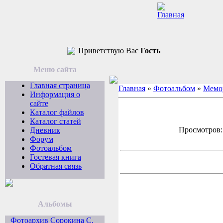
Приветствую Вас
Гость
Меню сайта
Главная страница
Главная
»
Фотоальбом
»
Мемо
Информация о
сайте
Каталог файлов
Каталог статей
Просмотров: 
Дневник
Форум
Фотоальбом
Гостевая книга
Обратная связь
Альбомы
Фотоархив Сорокина С.