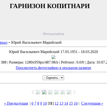
ГАРНИЗОН КОПИТНАРИ
Фотоальбом
риал
» Юрий Васильевич Марийский
Юрий Васильевич Марийский 17.05.1951 - 18.03.2020
388 | Размеры: 1280x959px/487.9Kb | Рейтинг: 0.0/0 | Дата: 10.07.
Просмотреть фотографию в реальном размере
« Предыдущая
|
6
7
8
9
10
[
11
]
12
13
14
15
16
|
Следующая »