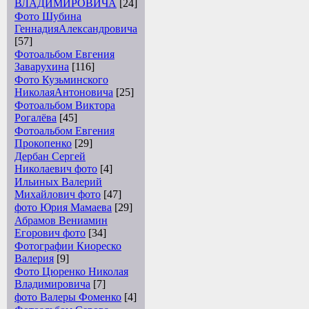
ВЛАДИМИРОВИЧА
[24]
Фото Шубина
ГеннадияАлександровича
[57]
Фотоальбом Евгения
Заварухина
[116]
Фото Кузьминского
НиколаяАнтоновича
[25]
Фотоальбом Виктора
Рогалёва
[45]
Фотоальбом Евгения
Прокопенко
[29]
Дербан Сергей
Николаевич фото
[4]
Ильиных Валерий
Михайлович фото
[47]
фото Юрия Мамаева
[29]
Абрамов Вениамин
Егорович фото
[34]
Фотографии Киореско
Валерия
[9]
Фото Цюренко Николая
Владимировича
[7]
фото Валеры Фоменко
[4]