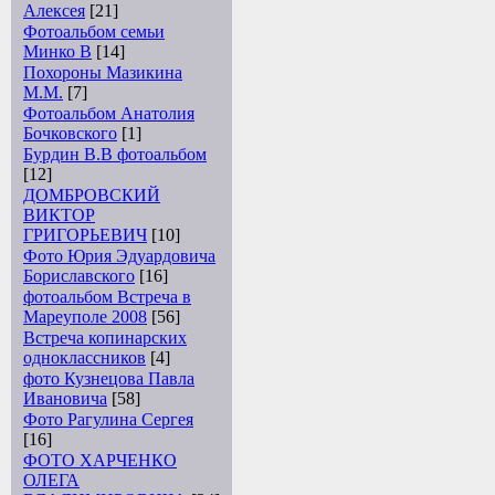
Алексея
[21]
Фотоальбом семьи
Минко В
[14]
Похороны Мазикина
М.М.
[7]
Фотоальбом Анатолия
Бочковского
[1]
Бурдин В.В фотоальбом
[12]
ДОМБРОВСКИЙ
ВИКТОР
ГРИГОРЬЕВИЧ
[10]
Фото Юрия Эдуардовича
Бориславского
[16]
фотоальбом Встреча в
Мареуполе 2008
[56]
Встреча копинарских
одноклассников
[4]
фото Кузнецова Павла
Ивановича
[58]
Фото Рагулина Сергея
[16]
ФОТО ХАРЧЕНКО
ОЛЕГА