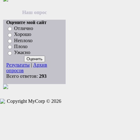
Наш опрос
Оцените мой сайт
Отлично
Хорошо
Неплохо
Плохо
Ужасно
Результаты
|
Архив
опросов
Всего ответов:
293
Copyright MyCorp © 2026