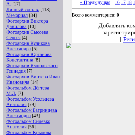
« Предыдущая
|
16
17
18
А.
[17]
Личный состав.
[118]
Всего комментариев:
0
Мемориал
[84]
Фотоархив Виктора
Добавлять ко
Данилова
[10]
зарегистрир
Фотоархив Сысоева
Сергея
[4]
[
Реги
Фотоархив Куликова
Александра
[5]
Фотоархив Юрганова
Константина
[8]
Фотоархив Ямпольского
Геннадия
[7]
Фотоархив Винтера Иван
Ивановича
[14]
Фотоальбом Дёгтева
М.Л.
[7]
Фотоальбом Усольцева
Анатолия
[79]
Фотоальбом Багринцева
Александра
[43]
Фотоальбом Силевко
Анатолия
[56]
Фотоальбом Крылова