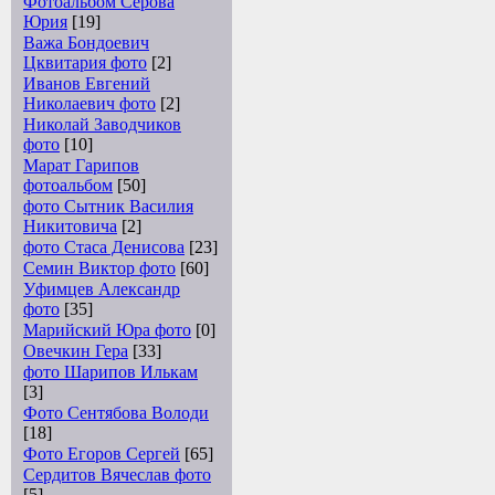
Фотоальбом Серова
Юрия
[19]
Важа Бондоевич
Цквитария фото
[2]
Иванов Евгений
Николаевич фото
[2]
Николай Заводчиков
фото
[10]
Марат Гарипов
фотоальбом
[50]
фото Сытник Василия
Никитовича
[2]
фото Стаса Денисова
[23]
Семин Виктор фото
[60]
Уфимцев Александр
фото
[35]
Марийский Юра фото
[0]
Овечкин Гера
[33]
фото Шарипов Илькам
[3]
Фото Сентябова Володи
[18]
Фото Егоров Сергей
[65]
Сердитов Вячеслав фото
[5]