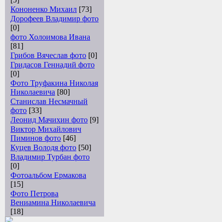
Кононенко Михаил
[73]
Дорофеев Владимир фото
[0]
фото Холоимова Ивана
[81]
Грибов Вячеслав фото
[0]
Гридасов Геннадий фото
[0]
Фото Труфакина Николая
Николаевича
[80]
Станислав Несмачный
фото
[33]
Леонид Мачихин фото
[9]
Виктор Михайлович
Пиминов фото
[46]
Куцев Володя фото
[50]
Владимир Турбан фото
[0]
Фотоальбом Ермакова
[15]
Фото Петрова
Вениамина Николаевича
[18]