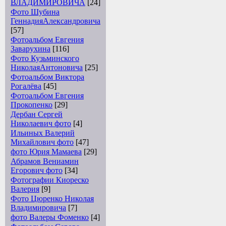
ВЛАДИМИРОВИЧА
[24]
Фото Шубина
ГеннадияАлександровича
[57]
Фотоальбом Евгения
Заварухина
[116]
Фото Кузьминского
НиколаяАнтоновича
[25]
Фотоальбом Виктора
Рогалёва
[45]
Фотоальбом Евгения
Прокопенко
[29]
Дербан Сергей
Николаевич фото
[4]
Ильиных Валерий
Михайлович фото
[47]
фото Юрия Мамаева
[29]
Абрамов Вениамин
Егорович фото
[34]
Фотографии Киореско
Валерия
[9]
Фото Цюренко Николая
Владимировича
[7]
фото Валеры Фоменко
[4]