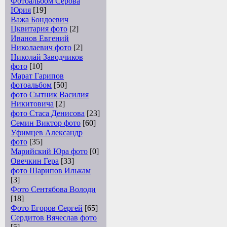
Фотоальбом Серова
Юрия
[19]
Важа Бондоевич
Цквитария фото
[2]
Иванов Евгений
Николаевич фото
[2]
Николай Заводчиков
фото
[10]
Марат Гарипов
фотоальбом
[50]
фото Сытник Василия
Никитовича
[2]
фото Стаса Денисова
[23]
Семин Виктор фото
[60]
Уфимцев Александр
фото
[35]
Марийский Юра фото
[0]
Овечкин Гера
[33]
фото Шарипов Илькам
[3]
Фото Сентябова Володи
[18]
Фото Егоров Сергей
[65]
Сердитов Вячеслав фото
[5]