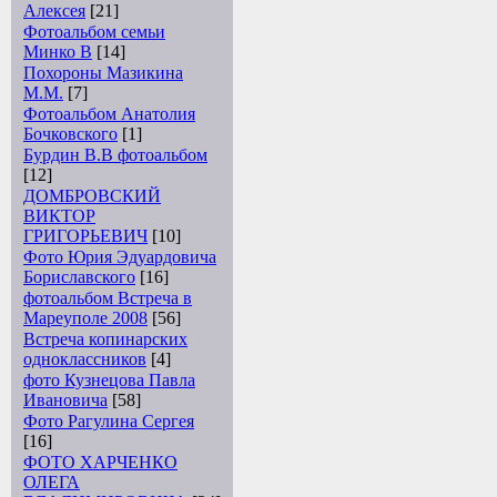
Алексея
[21]
Фотоальбом семьи
Минко В
[14]
Похороны Мазикина
М.М.
[7]
Фотоальбом Анатолия
Бочковского
[1]
Бурдин В.В фотоальбом
[12]
ДОМБРОВСКИЙ
ВИКТОР
ГРИГОРЬЕВИЧ
[10]
Фото Юрия Эдуардовича
Бориславского
[16]
фотоальбом Встреча в
Мареуполе 2008
[56]
Встреча копинарских
одноклассников
[4]
фото Кузнецова Павла
Ивановича
[58]
Фото Рагулина Сергея
[16]
ФОТО ХАРЧЕНКО
ОЛЕГА