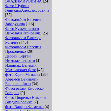
ВЛАДИМИРОВИЧА
[24]
Фото Шубина
ГеннадияАлександровича
[57]
Фотоальбом Евгения
Заварухина
[116]
Фото Кузьминского
НиколаяАнтоновича
[25]
Фотоальбом Виктора
Рогалёва
[45]
Фотоальбом Евгения
Прокопенко
[29]
Дербан Сергей
Николаевич фото
[4]
Ильиных Валерий
Михайлович фото
[47]
фото Юрия Мамаева
[29]
Абрамов Вениамин
Егорович фото
[34]
Фотографии Киореско
Валерия
[9]
Фото Цюренко Николая
Владимировича
[7]
фото Валеры Фоменко
[4]