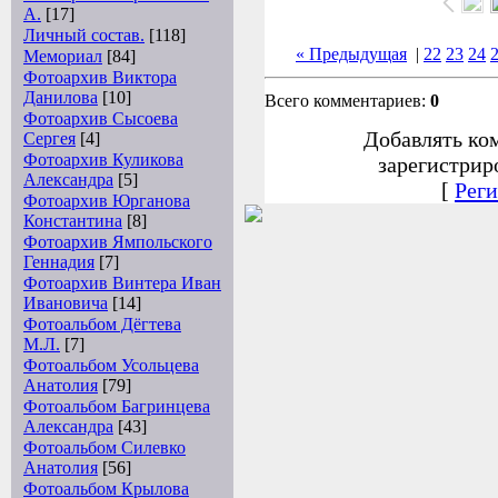
А.
[17]
Личный состав.
[118]
« Предыдущая
|
22
23
24
Мемориал
[84]
Фотоархив Виктора
Данилова
[10]
Всего комментариев:
0
Фотоархив Сысоева
Добавлять ко
Сергея
[4]
Фотоархив Куликова
зарегистрир
Александра
[5]
[
Реги
Фотоархив Юрганова
Константина
[8]
Фотоархив Ямпольского
Геннадия
[7]
Фотоархив Винтера Иван
Ивановича
[14]
Фотоальбом Дёгтева
М.Л.
[7]
Фотоальбом Усольцева
Анатолия
[79]
Фотоальбом Багринцева
Александра
[43]
Фотоальбом Силевко
Анатолия
[56]
Фотоальбом Крылова