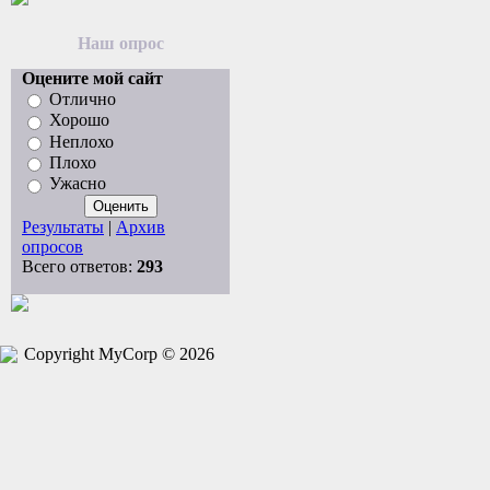
Наш опрос
Оцените мой сайт
Отлично
Хорошо
Неплохо
Плохо
Ужасно
Результаты
|
Архив
опросов
Всего ответов:
293
Copyright MyCorp © 2026