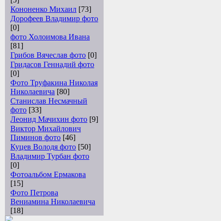
Кононенко Михаил
[73]
Дорофеев Владимир фото
[0]
фото Холоимова Ивана
[81]
Грибов Вячеслав фото
[0]
Гридасов Геннадий фото
[0]
Фото Труфакина Николая
Николаевича
[80]
Станислав Несмачный
фото
[33]
Леонид Мачихин фото
[9]
Виктор Михайлович
Пиминов фото
[46]
Куцев Володя фото
[50]
Владимир Турбан фото
[0]
Фотоальбом Ермакова
[15]
Фото Петрова
Вениамина Николаевича
[18]