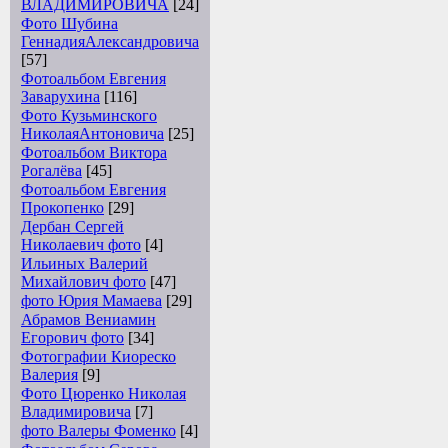
ВЛАДИМИРОВИЧА
[24]
Фото Шубина
ГеннадияАлександровича
[57]
Фотоальбом Евгения
Заварухина
[116]
Фото Кузьминского
НиколаяАнтоновича
[25]
Фотоальбом Виктора
Рогалёва
[45]
Фотоальбом Евгения
Прокопенко
[29]
Дербан Сергей
Николаевич фото
[4]
Ильиных Валерий
Михайлович фото
[47]
фото Юрия Мамаева
[29]
Абрамов Вениамин
Егорович фото
[34]
Фотографии Киореско
Валерия
[9]
Фото Цюренко Николая
Владимировича
[7]
фото Валеры Фоменко
[4]