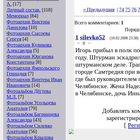
А.
[17]
« Предыдущая
|
74
75
76
Личный состав.
[118]
Мемориал
[84]
Фотоархив Виктора
Всего комментариев:
1
Данилова
[10]
Порядо
Фотоархив Сысоева
1
silevko52
Сергея
[4]
(10.02.2008 23:38)
0
Фотоархив Куликова
Игорь прибыл в полк 
Александра
[5]
Фотоархив Юрганова
году. Штурман эскадри
Константина
[8]
штурманском деле. Траг
Фотоархив Ямпольского
городе Самтредия при в
Геннадия
[7]
где был руководителем 
Фотоархив Винтера Иван
Ивановича
[14]
Челябинске. Жена Наде
Фотоальбом Дёгтева
в Челябинске, дочь Инн
М.Л.
[7]
Фотоальбом Усольцева
Анатолия
[79]
Добавлять ко
Фотоальбом Багринцева
зарегистрир
Александра
[43]
[
Реги
Фотоальбом Силевко
Анатолия
[56]
Фотоальбом Крылова