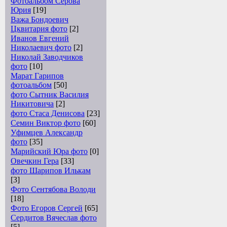
Фотоальбом Серова
Юрия
[19]
Важа Бондоевич
Цквитария фото
[2]
Иванов Евгений
Николаевич фото
[2]
Николай Заводчиков
фото
[10]
Марат Гарипов
фотоальбом
[50]
фото Сытник Василия
Никитовича
[2]
фото Стаса Денисова
[23]
Семин Виктор фото
[60]
Уфимцев Александр
фото
[35]
Марийский Юра фото
[0]
Овечкин Гера
[33]
фото Шарипов Илькам
[3]
Фото Сентябова Володи
[18]
Фото Егоров Сергей
[65]
Сердитов Вячеслав фото
[5]