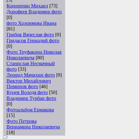
Кононенко Михаил
[73]
Дорофеев Владимир фото
[0]
фото Холоимова Ивана
[81]
Грибов Вячеслав фото
[0]
Гридасов Геннадий фото
[0]
Фото Труфакина Николая
Николаевича
[80]
Станислав Несмачный
фото
[33]
Леонид Мачихин фото
[9]
Виктор Михайлович
Пиминов фото
[46]
Куцев Володя фото
[50]
Владимир Турбан фото
[0]
Фотоальбом Ермакова
[15]
Фото Петрова
Вениамина Николаевича
[18]