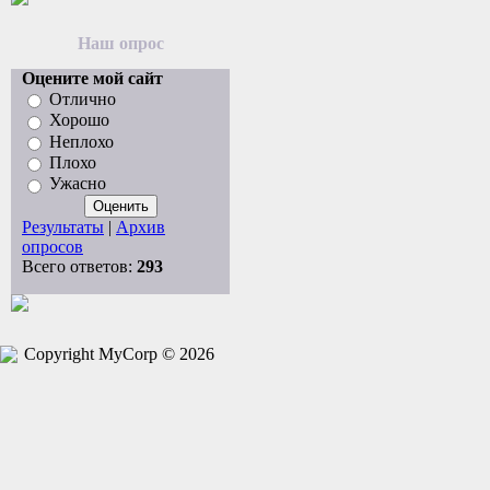
Наш опрос
Оцените мой сайт
Отлично
Хорошо
Неплохо
Плохо
Ужасно
Результаты
|
Архив
опросов
Всего ответов:
293
Copyright MyCorp © 2026