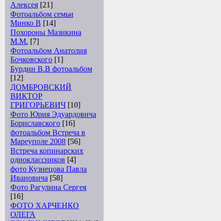
Алексея
[21]
Фотоальбом семьи
Минко В
[14]
Похороны Мазикина
М.М.
[7]
Фотоальбом Анатолия
Бочковского
[1]
Бурдин В.В фотоальбом
[12]
ДОМБРОВСКИЙ
ВИКТОР
ГРИГОРЬЕВИЧ
[10]
Фото Юрия Эдуардовича
Бориславского
[16]
фотоальбом Встреча в
Мареуполе 2008
[56]
Встреча копинарских
одноклассников
[4]
фото Кузнецова Павла
Ивановича
[58]
Фото Рагулина Сергея
[16]
ФОТО ХАРЧЕНКО
ОЛЕГА