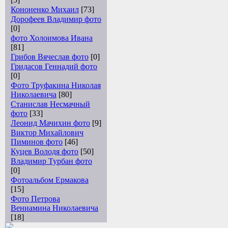
Кононенко Михаил
[73]
Дорофеев Владимир фото
[0]
фото Холоимова Ивана
[81]
Грибов Вячеслав фото
[0]
Гридасов Геннадий фото
[0]
Фото Труфакина Николая
Николаевича
[80]
Станислав Несмачный
фото
[33]
Леонид Мачихин фото
[9]
Виктор Михайлович
Пиминов фото
[46]
Куцев Володя фото
[50]
Владимир Турбан фото
[0]
Фотоальбом Ермакова
[15]
Фото Петрова
Вениамина Николаевича
[18]