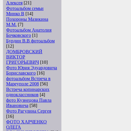
Алексея
[21]
Фотоальбом семьи
Минко В
[14]
Похороны Мазикина
М.М.
[7]
Фотоальбом Анатолия
Бочковского
[1]
Бурдин В.В фотоальбом
[12]
ДОМБРОВСКИЙ
ВИКТОР
ГРИГОРЬЕВИЧ
[10]
Фото Юрия Эдуардовича
Бориславского
[16]
фотоальбом Встреча в
Мареуполе 2008
[56]
Встреча копинарских
одноклассников
[4]
фото Кузнецова Павла
Ивановича
[58]
Фото Рагулина Сергея
[16]
ФОТО ХАРЧЕНКО
ОЛЕГА