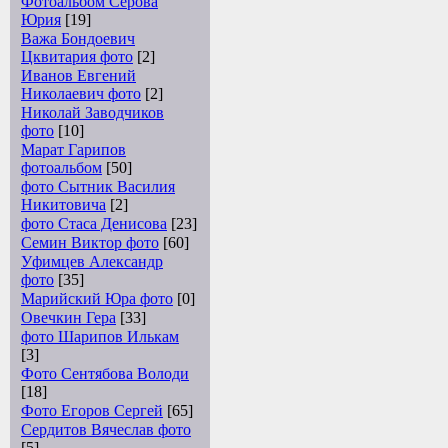
Фотоальбом Серова
Юрия
[19]
Важа Бондоевич
Цквитария фото
[2]
Иванов Евгений
Николаевич фото
[2]
Николай Заводчиков
фото
[10]
Марат Гарипов
фотоальбом
[50]
фото Сытник Василия
Никитовича
[2]
фото Стаса Денисова
[23]
Семин Виктор фото
[60]
Уфимцев Александр
фото
[35]
Марийский Юра фото
[0]
Овечкин Гера
[33]
фото Шарипов Илькам
[3]
Фото Сентябова Володи
[18]
Фото Егоров Сергей
[65]
Сердитов Вячеслав фото
[5]