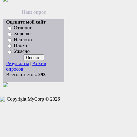
Наш опрос
Оцените мой сайт
Отлично
Хорошо
Неплохо
Плохо
Ужасно
Результаты
|
Архив
опросов
Всего ответов:
293
Copyright MyCorp © 2026