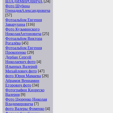
ВЛАДИМИРОВИЧА
[24]
Фото Шубина
ГеннадияАлександровича
[57]
Фотоальбом Евгения
Заварухина
[116]
Фото Кузьминского
НиколаяАнтоновича
[25]
Фотоальбом Виктора
Рогалёва
[45]
Фотоальбом Евгения
Прокопенко
[29]
Дербан Сергей
Николаевич фото
[4]
Ильиных Валерий
Михайлович фото
[47]
фото Юрия Мамаева
[29]
Абрамов Вениамин
Егорович фото
[34]
Фотографии Киореско
Валерия
[9]
Фото Цюренко Николая
Владимировича
[7]
фото Валеры Фоменко
[4]