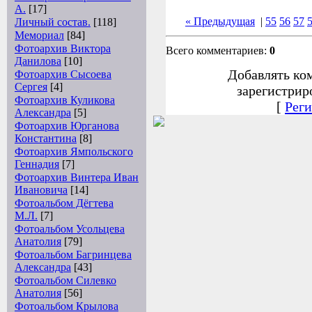
А.
[17]
« Предыдущая
|
55
56
57
Личный состав.
[118]
Мемориал
[84]
Фотоархив Виктора
Всего комментариев:
0
Данилова
[10]
Добавлять ко
Фотоархив Сысоева
Сергея
[4]
зарегистрир
Фотоархив Куликова
[
Реги
Александра
[5]
Фотоархив Юрганова
Константина
[8]
Фотоархив Ямпольского
Геннадия
[7]
Фотоархив Винтера Иван
Ивановича
[14]
Фотоальбом Дёгтева
М.Л.
[7]
Фотоальбом Усольцева
Анатолия
[79]
Фотоальбом Багринцева
Александра
[43]
Фотоальбом Силевко
Анатолия
[56]
Фотоальбом Крылова