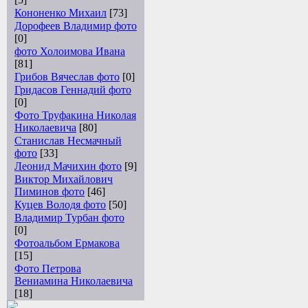
Кононенко Михаил
[73]
Дорофеев Владимир фото
[0]
фото Холоимова Ивана
[81]
Грибов Вячеслав фото
[0]
Гридасов Геннадий фото
[0]
Фото Труфакина Николая
Николаевича
[80]
Станислав Несмачный
фото
[33]
Леонид Мачихин фото
[9]
Виктор Михайлович
Пиминов фото
[46]
Куцев Володя фото
[50]
Владимир Турбан фото
[0]
Фотоальбом Ермакова
[15]
Фото Петрова
Вениамина Николаевича
[18]