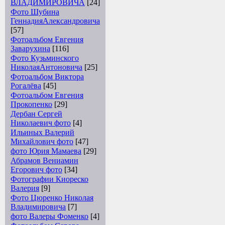
ВЛАДИМИРОВИЧА
[24]
Фото Шубина
ГеннадияАлександровича
[57]
Фотоальбом Евгения
Заварухина
[116]
Фото Кузьминского
НиколаяАнтоновича
[25]
Фотоальбом Виктора
Рогалёва
[45]
Фотоальбом Евгения
Прокопенко
[29]
Дербан Сергей
Николаевич фото
[4]
Ильиных Валерий
Михайлович фото
[47]
фото Юрия Мамаева
[29]
Абрамов Вениамин
Егорович фото
[34]
Фотографии Киореско
Валерия
[9]
Фото Цюренко Николая
Владимировича
[7]
фото Валеры Фоменко
[4]