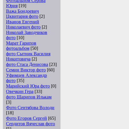
Фотоальбом Серова
Юрия
[19]
Важа Бондоевич
Цквитария фото
[2]
Иванов Евгений
Николаевич фото
[2]
Николай Заводчиков
фото
[10]
Марат Гарипов
фотоальбом
[50]
фото Сытник Василия
Никитовича
[2]
фото Стаса Денисова
[23]
Семин Виктор фото
[60]
Уфимцев Александр
фото
[35]
Марийский Юра фото
[0]
Овечкин Гера
[33]
фото Шарипов Илькам
[3]
Фото Сентябова Володи
[18]
Фото Егоров Сергей
[65]
Сердитов Вячеслав фото
[5]