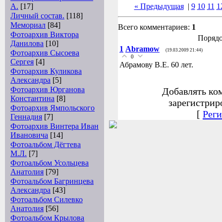
А.
[17]
« Предыдущая
|
9
10
11
1
Личный состав.
[118]
Мемориал
[84]
Всего комментариев:
1
Фотоархив Виктора
Порядо
Данилова
[10]
1
Abramow
(19.03.2009 21:44)
Фотоархив Сысоева
0
Сергея
[4]
Абрамову В.Е. 60 лет.
Фотоархив Куликова
Александра
[5]
Фотоархив Юрганова
Добавлять ко
Константина
[8]
зарегистрир
Фотоархив Ямпольского
[
Реги
Геннадия
[7]
Фотоархив Винтера Иван
Ивановича
[14]
Фотоальбом Дёгтева
М.Л.
[7]
Фотоальбом Усольцева
Анатолия
[79]
Фотоальбом Багринцева
Александра
[43]
Фотоальбом Силевко
Анатолия
[56]
Фотоальбом Крылова