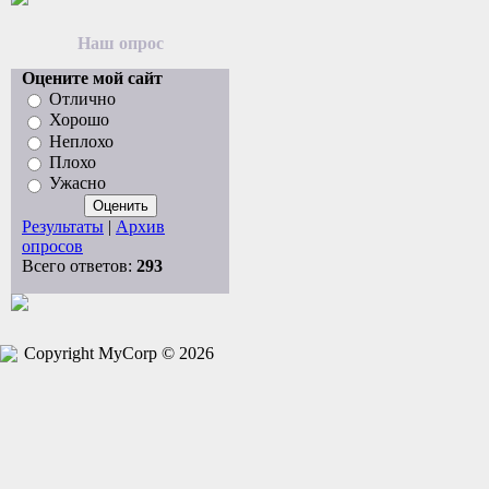
Наш опрос
Оцените мой сайт
Отлично
Хорошо
Неплохо
Плохо
Ужасно
Результаты
|
Архив
опросов
Всего ответов:
293
Copyright MyCorp © 2026