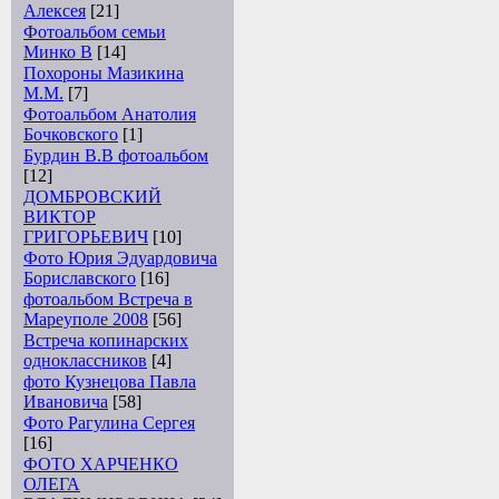
Алексея
[21]
Фотоальбом семьи
Минко В
[14]
Похороны Мазикина
М.М.
[7]
Фотоальбом Анатолия
Бочковского
[1]
Бурдин В.В фотоальбом
[12]
ДОМБРОВСКИЙ
ВИКТОР
ГРИГОРЬЕВИЧ
[10]
Фото Юрия Эдуардовича
Бориславского
[16]
фотоальбом Встреча в
Мареуполе 2008
[56]
Встреча копинарских
одноклассников
[4]
фото Кузнецова Павла
Ивановича
[58]
Фото Рагулина Сергея
[16]
ФОТО ХАРЧЕНКО
ОЛЕГА