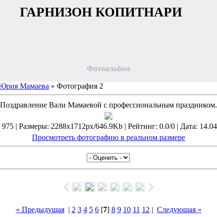
ГАРНИЗОН КОПИТНАРИ
Фотоальбом
 Юрия Мамаева
» Фотография 2
Поздравление Вали Мамаевой с профессиональным праздником.
975 | Размеры: 2288x1712px/646.9Kb | Рейтинг: 0.0/0 | Дата: 14.04
Просмотреть фотографию в реальном размере
« Предыдущая
|
2
3
4
5
6
[
7
]
8
9
10
11
12
|
Следующая »