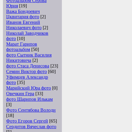
Фотоальбом Серова
Юрия
[19]
Важа Бондоевич
Цквитария фото
[2]
Иванов Евгений
Николаевич фото
[2]
Николай Заводчиков
фото
[10]
Марат Гарипов
фотоальбом
[50]
фото Сытник Василия
Никитовича
[2]
фото Стаса Денисова
[23]
Семин Виктор фото
[60]
Уфимцев Александр
фото
[35]
Марийский Юра фото
[0]
Овечкин Гера
[33]
фото Шарипов Илькам
[3]
Фото Сентябова Володи
[18]
Фото Егоров Сергей
[65]
Сердитов Вячеслав фото
[5]