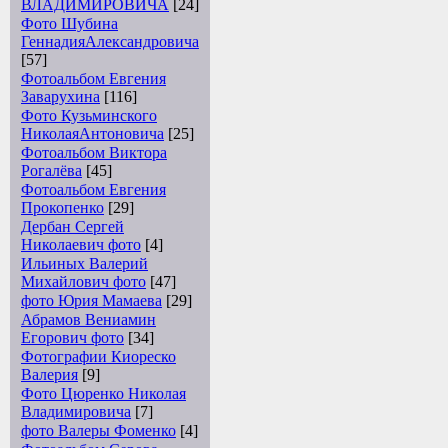
ВЛАДИМИРОВИЧА
[24]
Фото Шубина
ГеннадияАлександровича
[57]
Фотоальбом Евгения
Заварухина
[116]
Фото Кузьминского
НиколаяАнтоновича
[25]
Фотоальбом Виктора
Рогалёва
[45]
Фотоальбом Евгения
Прокопенко
[29]
Дербан Сергей
Николаевич фото
[4]
Ильиных Валерий
Михайлович фото
[47]
фото Юрия Мамаева
[29]
Абрамов Вениамин
Егорович фото
[34]
Фотографии Киореско
Валерия
[9]
Фото Цюренко Николая
Владимировича
[7]
фото Валеры Фоменко
[4]