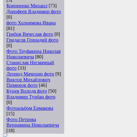
Кононенко Михаил
[73]
Дорофеев Владимир фото
[0]
фото Холоимова Ивана
[81]
Грибов Вячеслав фото
[0]
Гридасов Геннадий фото
[0]
Фото Труфакина Николая
Николаевича
[80]
Станислав Несмачный
фото
[33]
Леонид Мачихин фото
[9]
Виктор Михайлович
Пиминов фото
[46]
Куцев Володя фото
[50]
Владимир Турбан фото
[0]
Фотоальбом Ермакова
[15]
Фото Петрова
Вениамина Николаевича
[18]