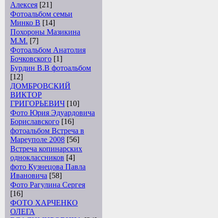
Алексея
[21]
Фотоальбом семьи
Минко В
[14]
Похороны Мазикина
М.М.
[7]
Фотоальбом Анатолия
Бочковского
[1]
Бурдин В.В фотоальбом
[12]
ДОМБРОВСКИЙ
ВИКТОР
ГРИГОРЬЕВИЧ
[10]
Фото Юрия Эдуардовича
Бориславского
[16]
фотоальбом Встреча в
Мареуполе 2008
[56]
Встреча копинарских
одноклассников
[4]
фото Кузнецова Павла
Ивановича
[58]
Фото Рагулина Сергея
[16]
ФОТО ХАРЧЕНКО
ОЛЕГА