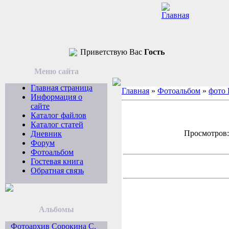
Приветствую Вас
Гость
Меню сайта
Главная страница
Главная
»
Фотоальбом
»
фото
Информация о
сайте
Каталог файлов
Каталог статей
Просмотров: 
Дневник
Форум
Фотоальбом
Гостевая книга
Обратная связь
Альбомы
Фотоархив Сорокина С.