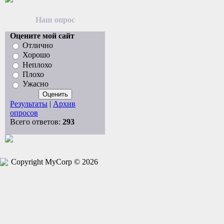
Наш опрос
Оцените мой сайт
Отлично
Хорошо
Неплохо
Плохо
Ужасно
Результаты
|
Архив
опросов
Всего ответов:
293
Copyright MyCorp © 2026