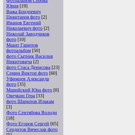
Фотоальбом Серова
Юрия
[19]
Важа Бондоевич
Цквитария фото
[2]
Иванов Евгений
Николаевич фото
[2]
Николай Заводчиков
фото
[10]
Марат Гарипов
фотоальбом
[50]
фото Сытник Василия
Никитовича
[2]
фото Стаса Денисова
[23]
Семин Виктор фото
[60]
Уфимцев Александр
фото
[35]
Марийский Юра фото
[0]
Овечкин Гера
[33]
фото Шарипов Илькам
[3]
Фото Сентябова Володи
[18]
Фото Егоров Сергей
[65]
Сердитов Вячеслав фото
[5]