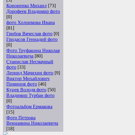
Кононенко Михаил
[73]
Дорофеев Владимир фото
[0]
фото Холоимова Ивана
[81]
Грибов Вячеслав фото
[0]
Гридасов Геннадий фото
[0]
Фото Труфакина Николая
Николаевича
[80]
Станислав Несмачный
фото
[33]
Леонид Мачихин фото
[9]
Виктор Михайлович
Пиминов фото
[46]
Куцев Володя фото
[50]
Владимир Турбан фото
[0]
Фотоальбом Ермакова
[15]
Фото Петрова
Вениамина Николаевича
[18]