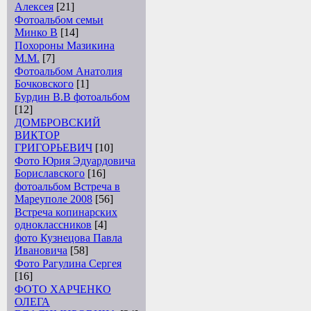
Алексея
[21]
Фотоальбом семьи
Минко В
[14]
Похороны Мазикина
М.М.
[7]
Фотоальбом Анатолия
Бочковского
[1]
Бурдин В.В фотоальбом
[12]
ДОМБРОВСКИЙ
ВИКТОР
ГРИГОРЬЕВИЧ
[10]
Фото Юрия Эдуардовича
Бориславского
[16]
фотоальбом Встреча в
Мареуполе 2008
[56]
Встреча копинарских
одноклассников
[4]
фото Кузнецова Павла
Ивановича
[58]
Фото Рагулина Сергея
[16]
ФОТО ХАРЧЕНКО
ОЛЕГА