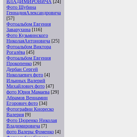
ВЛАДИМИРОВИЧА
[24]
Фото Шубина
ГеннадияАлександровича
[57]
Фотоальбом Евгения
Заварухина
[116]
Фото Кузьминского
НиколаяАнтоновича
[25]
Фотоальбом Виктора
Рогалёва
[45]
Фотоальбом Евгения
Прокопенко
[29]
Дербан Сергей
Николаевич фото
[4]
Ильиных Валерий
Михайлович фото
[47]
фото Юрия Мамаева
[29]
Абрамов Вениамин
Егорович фото
[34]
Фотографии Киореско
Валерия
[9]
Фото Цюренко Николая
Владимировича
[7]
фото Валеры Фоменко
[4]