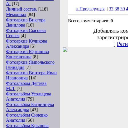
А.
[17]
« Предыдущая
|
37
38
39
Личный состав.
[118]
Мемориал
[84]
Фотоархив Виктора
Всего комментариев:
0
Данилова
[10]
Добавлять ко
Фотоархив Сысоева
Сергея
[4]
зарегистрир
Фотоархив Куликова
[
Реги
Александра
[5]
Фотоархив Юрганова
Константина
[8]
Фотоархив Ямпольского
Геннадия
[7]
Фотоархив Винтера Иван
Ивановича
[14]
Фотоальбом Дёгтева
М.Л.
[7]
Фотоальбом Усольцева
Анатолия
[79]
Фотоальбом Багринцева
Александра
[43]
Фотоальбом Силевко
Анатолия
[56]
Фотоальбом Крылова