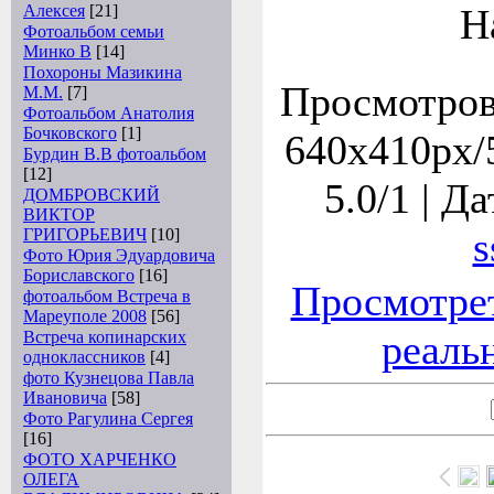
Алексея
[21]
Н
Фотоальбом семьи
Минко В
[14]
Похороны Мазикина
Просмотров:
М.М.
[7]
Фотоальбом Анатолия
Бочковского
[1]
640x410px/5
Бурдин В.В фотоальбом
[12]
5.0/1 | Да
ДОМБРОВСКИЙ
ВИКТОР
s
ГРИГОРЬЕВИЧ
[10]
Фото Юрия Эдуардовича
Бориславского
[16]
Просмотре
фотоальбом Встреча в
Мареуполе 2008
[56]
реаль
Встреча копинарских
одноклассников
[4]
фото Кузнецова Павла
Ивановича
[58]
Фото Рагулина Сергея
[16]
ФОТО ХАРЧЕНКО
ОЛЕГА