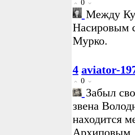
0
Между Ку
Насировым с
Мурко.
4
aviator-19
0
Забыл сво
звена Волод
находится м
Архиповым.