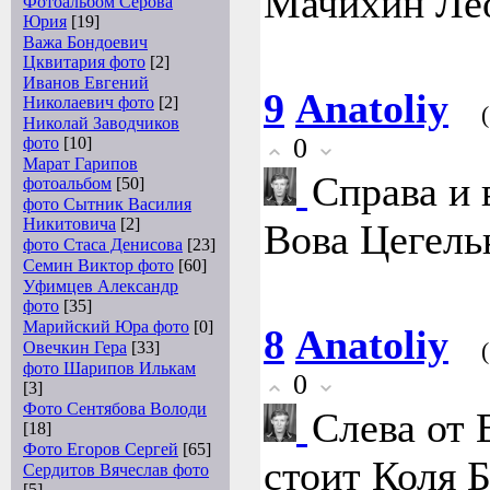
Мачихин Ле
Фотоальбом Серова
Юрия
[19]
Важа Бондоевич
Цквитария фото
[2]
Иванов Евгений
9
Anatoliy
Николаевич фото
[2]
Николай Заводчиков
0
фото
[10]
Марат Гарипов
Справа и 
фотоальбом
[50]
фото Сытник Василия
Никитовича
[2]
Вова Цегель
фото Стаса Денисова
[23]
Семин Виктор фото
[60]
Уфимцев Александр
фото
[35]
Марийский Юра фото
[0]
8
Anatoliy
Овечкин Гера
[33]
фото Шарипов Илькам
0
[3]
Фото Сентябова Володи
Слева от 
[18]
Фото Егоров Сергей
[65]
стоит Коля Б
Сердитов Вячеслав фото
[5]