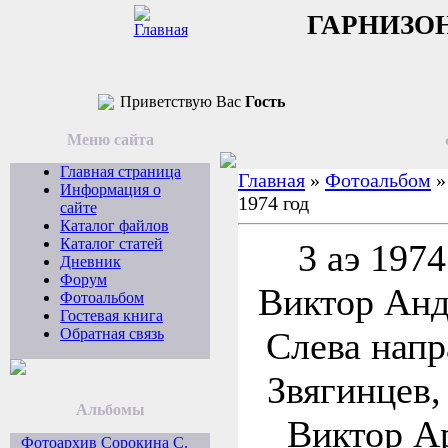
ГАРНИЗО
Приветствую Вас
Гость
Меню сайта
Главная страница
Главная
»
Фотоальбом
Информация о
1974 год
сайте
Каталог файлов
Каталог статей
3 аэ 1974
Дневник
Форум
Виктор Анд
Фотоальбом
Гостевая книга
Обратная связь
Слева напр
Звягинцев,
Альбомы
Виктор А
Фотоархив Сорокина С.