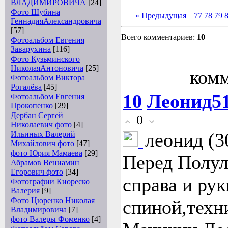
ВЛАДИМИРОВИЧА
[24]
Фото Шубина
« Предыдущая
|
77
78
79
ГеннадияАлександровича
[57]
Всего комментариев:
10
Фотоальбом Евгения
Заварухина
[116]
Фото Кузьминского
НиколаяАнтоновича
[25]
комм
Фотоальбом Виктора
Рогалёва
[45]
10
Леонид5
Фотоальбом Евгения
Прокопенко
[29]
Дербан Сергей
0
Николаевич фото
[4]
леонид (30
Ильиных Валерий
Михайлович фото
[47]
фото Юрия Мамаева
[29]
Перед Полул
Абрамов Вениамин
Егорович фото
[34]
справа и рук
Фотографии Киореско
Валерия
[9]
Фото Цюренко Николая
спиной,техн
Владимировича
[7]
фото Валеры Фоменко
[4]