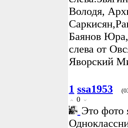
Володя, Арх
Саркисян,Ра
Баянов Юра, 
слева от Ов
Яворский М
1
ssa1953
(0
0
Это фото 
Одноклассни