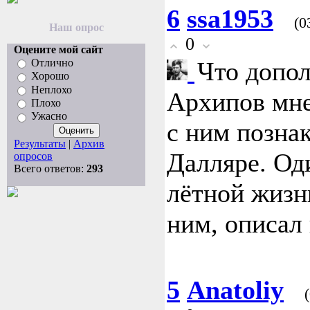
6
ssa1953
(0
Наш опрос
0
Оцените мой сайт
Что допол
Отлично
Хорошо
Неплохо
Архипов мне
Плохо
Ужасно
с ним позна
Результаты
|
Архив
Далляре. Од
опросов
Всего ответов:
293
лётной жизн
ним, описал 
5
Anatoliy