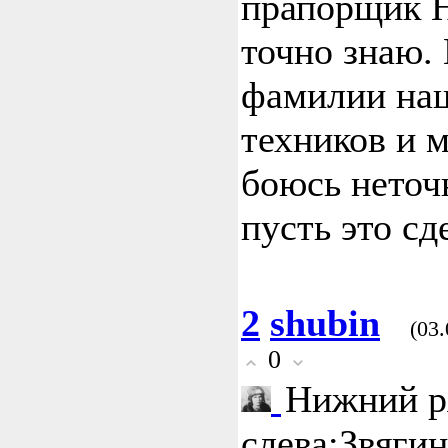
прапорщик Н
точно знаю.
фамилии на
техников и м
боюсь неточ
пусть это сд
2
shubin
(03.
0
Нижний р
слева:Звяги