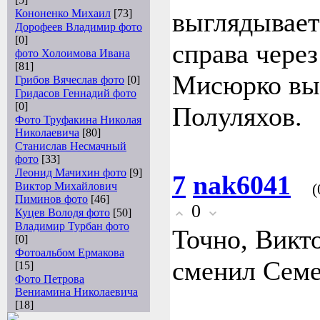
Кононенко Михаил
[73]
выглядывает
Дорофеев Владимир фото
[0]
справа через
фото Холоимова Ивана
[81]
Мисюрко вы
Грибов Вячеслав фото
[0]
Гридасов Геннадий фото
[0]
Полуляхов.
Фото Труфакина Николая
Николаевича
[80]
Станислав Несмачный
фото
[33]
Леонид Мачихин фото
[9]
7
nak6041
Виктор Михайлович
(
Пиминов фото
[46]
0
Куцев Володя фото
[50]
Владимир Турбан фото
Точно, Викт
[0]
Фотоальбом Ермакова
сменил Семе
[15]
Фото Петрова
Вениамина Николаевича
[18]