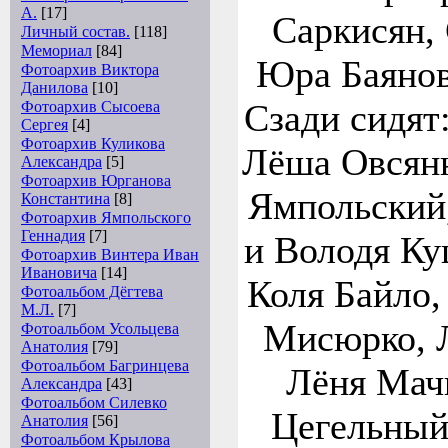
А.
[17]
Саркисян, 
Личный состав.
[118]
Мемориал
[84]
Юра Баянов
Фотоархив Виктора
Данилова
[10]
Сзади сидят
Фотоархив Сысоева
Сергея
[4]
Фотоархив Куликова
Лёша Овсянн
Александра
[5]
Фотоархив Юрганова
Ямпольский
Константина
[8]
Фотоархив Ямпольского
Геннадия
[7]
и Володя Куц
Фотоархив Винтера Иван
Ивановича
[14]
Коля Байло,
Фотоальбом Дёгтева
М.Л.
[7]
Мисюрко, 
Фотоальбом Усольцева
Анатолия
[79]
Фотоальбом Багринцева
Лёня Мачи
Александра
[43]
Фотоальбом Силевко
Цегельный
Анатолия
[56]
Фотоальбом Крылова