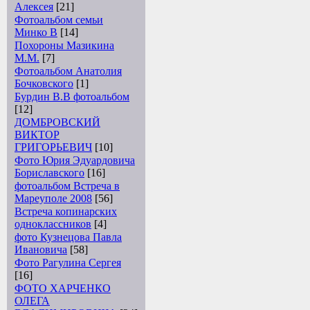
Алексея
[21]
Фотоальбом семьи
Минко В
[14]
Похороны Мазикина
М.М.
[7]
Фотоальбом Анатолия
Бочковского
[1]
Бурдин В.В фотоальбом
[12]
ДОМБРОВСКИЙ
ВИКТОР
ГРИГОРЬЕВИЧ
[10]
Фото Юрия Эдуардовича
Бориславского
[16]
фотоальбом Встреча в
Мареуполе 2008
[56]
Встреча копинарских
одноклассников
[4]
фото Кузнецова Павла
Ивановича
[58]
Фото Рагулина Сергея
[16]
ФОТО ХАРЧЕНКО
ОЛЕГА