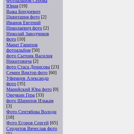
Фотоальбом Серова
Юрия
[19]
Важа Бондоевич
Цквитария фото
[2]
Иванов Евгений
Николаевич фото
[2]
Николай Заводчиков
фото
[10]
Марат Гарипов
фотоальбом
[50]
фото Сытник Василия
Никитовича
[2]
фото Стаса Денисова
[23]
Семин Виктор фото
[60]
Уфимцев Александр
фото
[35]
Марийский Юра фото
[0]
Овечкин Гера
[33]
фото Шарипов Илькам
[3]
Фото Сентябова Володи
[18]
Фото Егоров Сергей
[65]
Сердитов Вячеслав фото
[5]