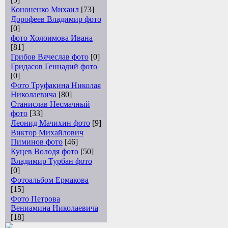
Кононенко Михаил
[73]
Дорофеев Владимир фото
[0]
фото Холоимова Ивана
[81]
Грибов Вячеслав фото
[0]
Гридасов Геннадий фото
[0]
Фото Труфакина Николая
Николаевича
[80]
Станислав Несмачный
фото
[33]
Леонид Мачихин фото
[9]
Виктор Михайлович
Пиминов фото
[46]
Куцев Володя фото
[50]
Владимир Турбан фото
[0]
Фотоальбом Ермакова
[15]
Фото Петрова
Вениамина Николаевича
[18]