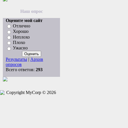
Наш опрос
Оцените мой сайт
Отлично
Хорошо
Неплохо
Плохо
Ужасно
Результаты
|
Архив
опросов
Всего ответов:
293
Copyright MyCorp © 2026