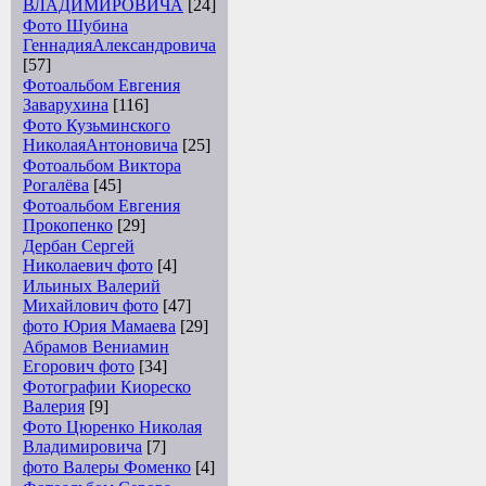
ВЛАДИМИРОВИЧА
[24]
Фото Шубина
ГеннадияАлександровича
[57]
Фотоальбом Евгения
Заварухина
[116]
Фото Кузьминского
НиколаяАнтоновича
[25]
Фотоальбом Виктора
Рогалёва
[45]
Фотоальбом Евгения
Прокопенко
[29]
Дербан Сергей
Николаевич фото
[4]
Ильиных Валерий
Михайлович фото
[47]
фото Юрия Мамаева
[29]
Абрамов Вениамин
Егорович фото
[34]
Фотографии Киореско
Валерия
[9]
Фото Цюренко Николая
Владимировича
[7]
фото Валеры Фоменко
[4]