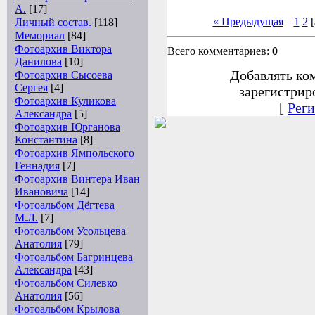
А.
[17]
« Предыдущая
|
1
2
[
Личный состав.
[118]
Мемориал
[84]
Фотоархив Виктора
Всего комментариев:
0
Данилова
[10]
Добавлять ко
Фотоархив Сысоева
Сергея
[4]
зарегистрир
Фотоархив Куликова
[
Реги
Александра
[5]
Фотоархив Юрганова
Константина
[8]
Фотоархив Ямпольского
Геннадия
[7]
Фотоархив Винтера Иван
Ивановича
[14]
Фотоальбом Дёгтева
М.Л.
[7]
Фотоальбом Усольцева
Анатолия
[79]
Фотоальбом Багринцева
Александра
[43]
Фотоальбом Силевко
Анатолия
[56]
Фотоальбом Крылова