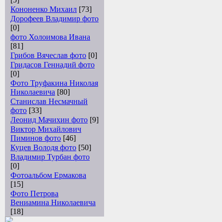
Кононенко Михаил
[73]
Дорофеев Владимир фото
[0]
фото Холоимова Ивана
[81]
Грибов Вячеслав фото
[0]
Гридасов Геннадий фото
[0]
Фото Труфакина Николая
Николаевича
[80]
Станислав Несмачный
фото
[33]
Леонид Мачихин фото
[9]
Виктор Михайлович
Пиминов фото
[46]
Куцев Володя фото
[50]
Владимир Турбан фото
[0]
Фотоальбом Ермакова
[15]
Фото Петрова
Вениамина Николаевича
[18]