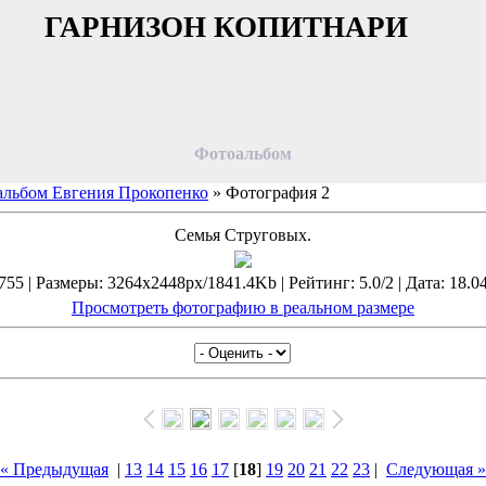
ГАРНИЗОН КОПИТНАРИ
Фотоальбом
льбом Евгения Прокопенко
» Фотография 2
Семья Струговых.
55 | Размеры: 3264x2448px/1841.4Kb | Рейтинг: 5.0/2 | Дата: 18.0
Просмотреть фотографию в реальном размере
« Предыдущая
|
13
14
15
16
17
[
18
]
19
20
21
22
23
|
Следующая »