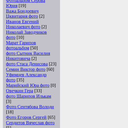
Фотоальбом Серова
Юрия
[19]
Важа Бондоевич
Цквитария фото
[2]
Иванов Евгений
Николаевич фото
[2]
Николай Заводчиков
фото
[10]
Марат Гарипов
фотоальбом
[50]
фото Сытник Василия
Никитовича
[2]
фото Стаса Денисова
[23]
Семин Виктор фото
[60]
Уфимцев Александр
фото
[35]
Марийский Юра фото
[0]
Овечкин Гера
[33]
фото Шарипов Илькам
[3]
Фото Сентябова Володи
[18]
Фото Егоров Сергей
[65]
Сердитов Вячеслав фото
[5]