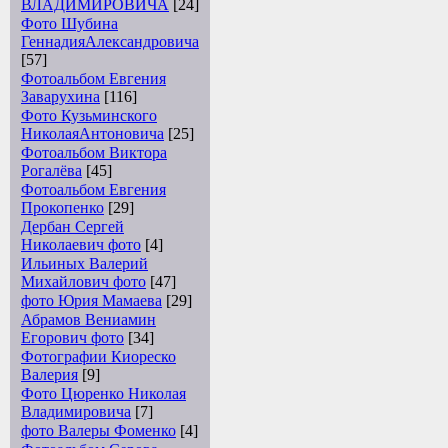
ВЛАДИМИРОВИЧА
[24]
Фото Шубина
ГеннадияАлександровича
[57]
Фотоальбом Евгения
Заварухина
[116]
Фото Кузьминского
НиколаяАнтоновича
[25]
Фотоальбом Виктора
Рогалёва
[45]
Фотоальбом Евгения
Прокопенко
[29]
Дербан Сергей
Николаевич фото
[4]
Ильиных Валерий
Михайлович фото
[47]
фото Юрия Мамаева
[29]
Абрамов Вениамин
Егорович фото
[34]
Фотографии Киореско
Валерия
[9]
Фото Цюренко Николая
Владимировича
[7]
фото Валеры Фоменко
[4]