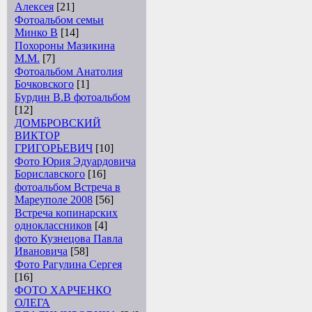
Алексея
[21]
Фотоальбом семьи
Минко В
[14]
Похороны Мазикина
М.М.
[7]
Фотоальбом Анатолия
Бочковского
[1]
Бурдин В.В фотоальбом
[12]
ДОМБРОВСКИЙ
ВИКТОР
ГРИГОРЬЕВИЧ
[10]
Фото Юрия Эдуардовича
Бориславского
[16]
фотоальбом Встреча в
Мареуполе 2008
[56]
Встреча копинарских
одноклассников
[4]
фото Кузнецова Павла
Ивановича
[58]
Фото Рагулина Сергея
[16]
ФОТО ХАРЧЕНКО
ОЛЕГА