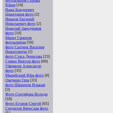
Фотоальбом Серова
Юрия
[19]
Важа Бондоевич
Цквитария фото
[2]
Иванов Евгений
Николаевич фото
[2]
Николай Заводчиков
фото
[10]
Марат Гарипов
фотоальбом
[50]
фото Сытник Василия
Никитовича
[2]
фото Стаса Денисова
[23]
Семин Виктор фото
[60]
Уфимцев Александр
фото
[35]
Марийский Юра фото
[0]
Овечкин Гера
[33]
фото Шарипов Илькам
[3]
Фото Сентябова Володи
[18]
Фото Егоров Сергей
[65]
Сердитов Вячеслав фото
[5]