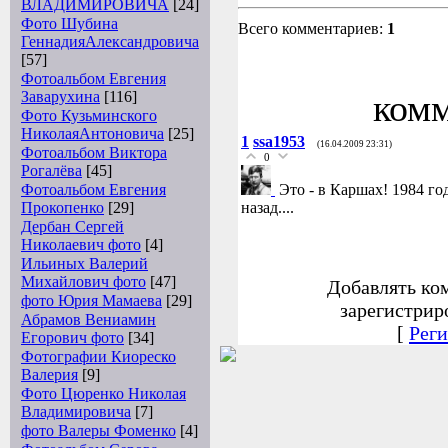
ВЛАДИМИРОВИЧА
[24]
Фото Шубина
Всего комментариев:
1
ГеннадияАлександровича
[57]
Фотоальбом Евгения
комм
Заварухина
[116]
Фото Кузьминского
НиколаяАнтоновича
[25]
1
ssa1953
(16.04.2009 23:31)
Фотоальбом Виктора
0
Рогалёва
[45]
Фотоальбом Евгения
Это - в Каршах! 1984 го
Прокопенко
[29]
назад....
Дербан Сергей
Николаевич фото
[4]
Ильиных Валерий
Михайлович фото
[47]
Добавлять ко
фото Юрия Мамаева
[29]
зарегистрир
Абрамов Вениамин
[
Реги
Егорович фото
[34]
Фотографии Киореско
Валерия
[9]
Фото Цюренко Николая
Владимировича
[7]
фото Валеры Фоменко
[4]