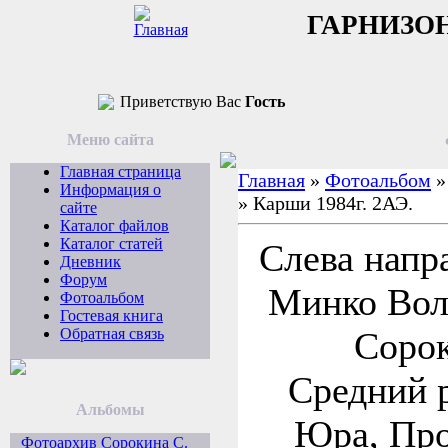
ГАРНИЗО
Приветствую Вас
Гость
Меню сайта
Главная страница
Главная
»
Фотоальбом
Информация о
» Карши 1984г. 2АЭ.
сайте
Каталог файлов
Каталог статей
Слева напра
Дневник
Форум
Минко Вол
Фотоальбом
Гостевая книга
Обратная связь
Сорок
Средний 
Альбомы
Юра, Про
Фотоархив Сорокина С.