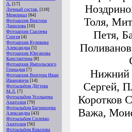
А.
[17]
Ноздрино
Личный состав.
[118]
Мемориал
[84]
Толя, Ми
Фотоархив Виктора
Данилова
[10]
Петя, Б
Фотоархив Сысоева
Сергея
[4]
Фотоархив Куликова
Поливанов
Александра
[5]
Фотоархив Юрганова
Константина
[8]
Фотоархив Ямпольского
Геннадия
[7]
Нижний 
Фотоархив Винтера Иван
Ивановича
[14]
Сергей, П
Фотоальбом Дёгтева
М.Л.
[7]
Коротков С
Фотоальбом Усольцева
Анатолия
[79]
Фотоальбом Багринцева
Важа, Моис
Александра
[43]
Фотоальбом Силевко
Анатолия
[56]
Фотоальбом Крылова