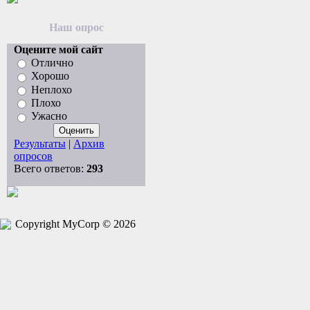
Наш опрос
Оцените мой сайт
Отлично
Хорошо
Неплохо
Плохо
Ужасно
Результаты
|
Архив
опросов
Всего ответов:
293
Copyright MyCorp © 2026