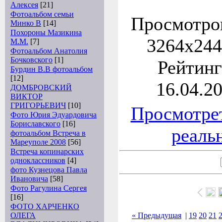
Алексея
[21]
Фотоальбом семьи
Просмотров
Минко В
[14]
Похороны Мазикина
3264x244
М.М.
[7]
Фотоальбом Анатолия
Бочковского
[1]
Рейтинг:
Бурдин В.В фотоальбом
[12]
16.04.20
ДОМБРОВСКИЙ
ВИКТОР
ГРИГОРЬЕВИЧ
[10]
Просмотре
Фото Юрия Эдуардовича
Бориславского
[16]
реаль
фотоальбом Встреча в
Мареуполе 2008
[56]
Встреча копинарских
одноклассников
[4]
фото Кузнецова Павла
Ивановича
[58]
Фото Рагулина Сергея
[16]
ФОТО ХАРЧЕНКО
ОЛЕГА
« Предыдущая
|
19
20
21