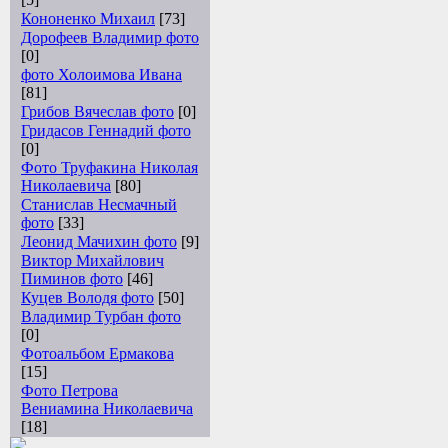
Кононенко Михаил
[73]
Дорофеев Владимир фото
[0]
фото Холоимова Ивана
[81]
Грибов Вячеслав фото
[0]
Гридасов Геннадий фото
[0]
Фото Труфакина Николая
Николаевича
[80]
Станислав Несмачный
фото
[33]
Леонид Мачихин фото
[9]
Виктор Михайлович
Пиминов фото
[46]
Куцев Володя фото
[50]
Владимир Турбан фото
[0]
Фотоальбом Ермакова
[15]
Фото Петрова
Вениамина Николаевича
[18]