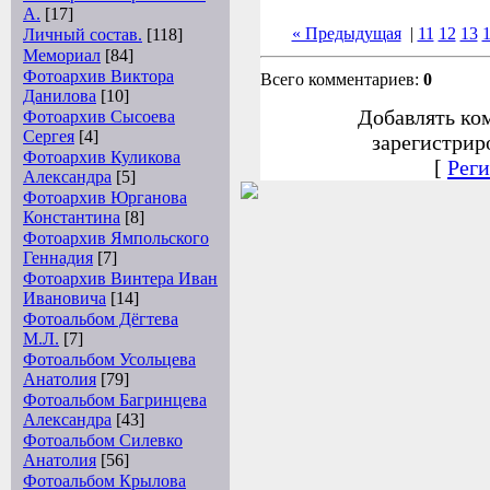
А.
[17]
« Предыдущая
|
11
12
13
Личный состав.
[118]
Мемориал
[84]
Фотоархив Виктора
Всего комментариев:
0
Данилова
[10]
Добавлять ко
Фотоархив Сысоева
Сергея
[4]
зарегистрир
Фотоархив Куликова
[
Реги
Александра
[5]
Фотоархив Юрганова
Константина
[8]
Фотоархив Ямпольского
Геннадия
[7]
Фотоархив Винтера Иван
Ивановича
[14]
Фотоальбом Дёгтева
М.Л.
[7]
Фотоальбом Усольцева
Анатолия
[79]
Фотоальбом Багринцева
Александра
[43]
Фотоальбом Силевко
Анатолия
[56]
Фотоальбом Крылова