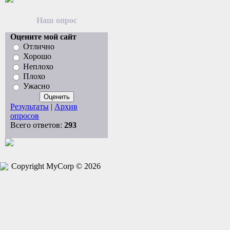
Наш опрос
Оцените мой сайт
Отлично
Хорошо
Неплохо
Плохо
Ужасно
Результаты
|
Архив
опросов
Всего ответов:
293
Copyright MyCorp © 2026