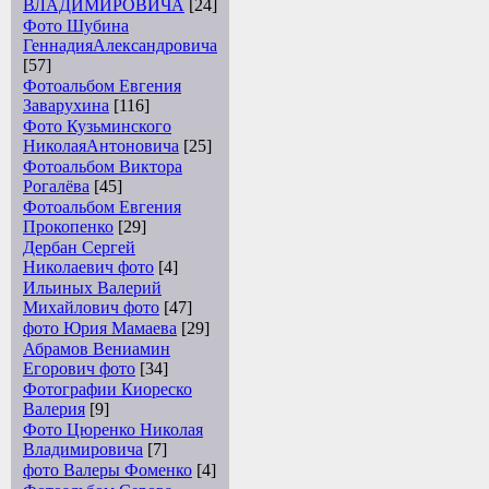
ВЛАДИМИРОВИЧА
[24]
Фото Шубина
ГеннадияАлександровича
[57]
Фотоальбом Евгения
Заварухина
[116]
Фото Кузьминского
НиколаяАнтоновича
[25]
Фотоальбом Виктора
Рогалёва
[45]
Фотоальбом Евгения
Прокопенко
[29]
Дербан Сергей
Николаевич фото
[4]
Ильиных Валерий
Михайлович фото
[47]
фото Юрия Мамаева
[29]
Абрамов Вениамин
Егорович фото
[34]
Фотографии Киореско
Валерия
[9]
Фото Цюренко Николая
Владимировича
[7]
фото Валеры Фоменко
[4]