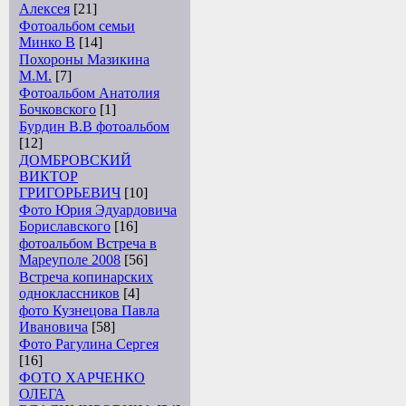
Алексея
[21]
Фотоальбом семьи
Минко В
[14]
Похороны Мазикина
М.М.
[7]
Фотоальбом Анатолия
Бочковского
[1]
Бурдин В.В фотоальбом
[12]
ДОМБРОВСКИЙ
ВИКТОР
ГРИГОРЬЕВИЧ
[10]
Фото Юрия Эдуардовича
Бориславского
[16]
фотоальбом Встреча в
Мареуполе 2008
[56]
Встреча копинарских
одноклассников
[4]
фото Кузнецова Павла
Ивановича
[58]
Фото Рагулина Сергея
[16]
ФОТО ХАРЧЕНКО
ОЛЕГА