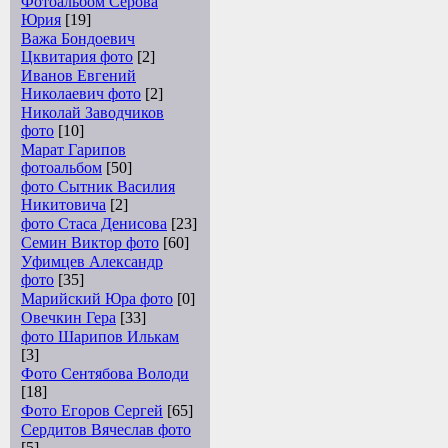
Фотоальбом Серова
Юрия
[19]
Важа Бондоевич
Цквитария фото
[2]
Иванов Евгений
Николаевич фото
[2]
Николай Заводчиков
фото
[10]
Марат Гарипов
фотоальбом
[50]
фото Сытник Василия
Никитовича
[2]
фото Стаса Денисова
[23]
Семин Виктор фото
[60]
Уфимцев Александр
фото
[35]
Марийский Юра фото
[0]
Овечкин Гера
[33]
фото Шарипов Илькам
[3]
Фото Сентябова Володи
[18]
Фото Егоров Сергей
[65]
Сердитов Вячеслав фото
[5]