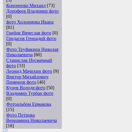
Кононенко Михаил
[73]
Дорофеев Владимир фото
[0]
фото Холоимова Ивана
[81]
Грибов Вячеслав фото
[0]
Гридасов Геннадий фото
[0]
Фото Труфакина Николая
Николаевича
[80]
Станислав Несмачный
фото
[33]
Леонид Мачихин фото
[9]
Виктор Михайлович
Пиминов фото
[46]
Куцев Володя фото
[50]
Владимир Турбан фото
[0]
Фотоальбом Ермакова
[15]
Фото Петрова
Вениамина Николаевича
[18]