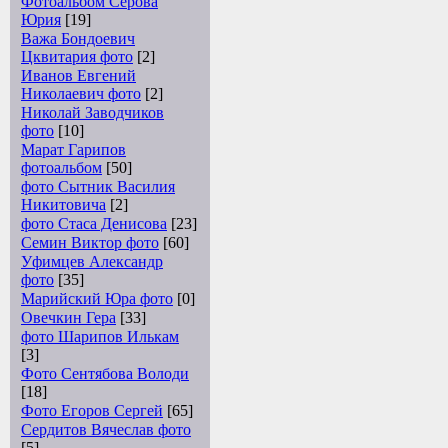
Фотоальбом Серова
Юрия
[19]
Важа Бондоевич
Цквитария фото
[2]
Иванов Евгений
Николаевич фото
[2]
Николай Заводчиков
фото
[10]
Марат Гарипов
фотоальбом
[50]
фото Сытник Василия
Никитовича
[2]
фото Стаса Денисова
[23]
Семин Виктор фото
[60]
Уфимцев Александр
фото
[35]
Марийский Юра фото
[0]
Овечкин Гера
[33]
фото Шарипов Илькам
[3]
Фото Сентябова Володи
[18]
Фото Егоров Сергей
[65]
Сердитов Вячеслав фото
[5]