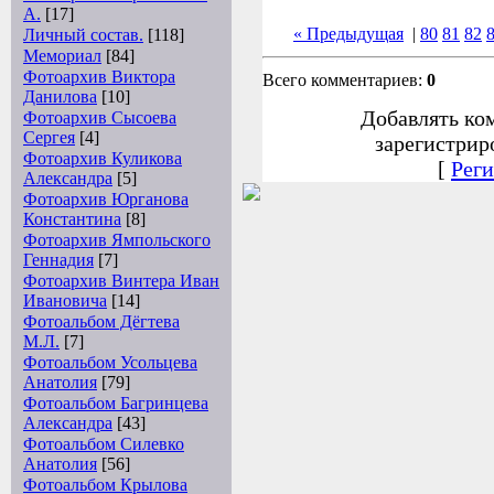
А.
[17]
« Предыдущая
|
80
81
82
Личный состав.
[118]
Мемориал
[84]
Фотоархив Виктора
Всего комментариев:
0
Данилова
[10]
Добавлять ко
Фотоархив Сысоева
Сергея
[4]
зарегистрир
Фотоархив Куликова
[
Реги
Александра
[5]
Фотоархив Юрганова
Константина
[8]
Фотоархив Ямпольского
Геннадия
[7]
Фотоархив Винтера Иван
Ивановича
[14]
Фотоальбом Дёгтева
М.Л.
[7]
Фотоальбом Усольцева
Анатолия
[79]
Фотоальбом Багринцева
Александра
[43]
Фотоальбом Силевко
Анатолия
[56]
Фотоальбом Крылова