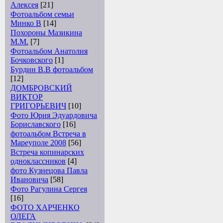
Алексея
[21]
Фотоальбом семьи
Минко В
[14]
Похороны Мазикина
М.М.
[7]
Фотоальбом Анатолия
Бочковского
[1]
Бурдин В.В фотоальбом
[12]
ДОМБРОВСКИЙ
ВИКТОР
ГРИГОРЬЕВИЧ
[10]
Фото Юрия Эдуардовича
Бориславского
[16]
фотоальбом Встреча в
Мареуполе 2008
[56]
Встреча копинарских
одноклассников
[4]
фото Кузнецова Павла
Ивановича
[58]
Фото Рагулина Сергея
[16]
ФОТО ХАРЧЕНКО
ОЛЕГА