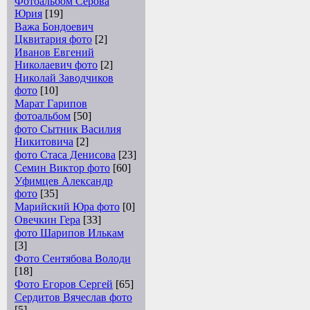
Фотоальбом Серова
Юрия
[19]
Важа Бондоевич
Цквитария фото
[2]
Иванов Евгений
Николаевич фото
[2]
Николай Заводчиков
фото
[10]
Марат Гарипов
фотоальбом
[50]
фото Сытник Василия
Никитовича
[2]
фото Стаса Денисова
[23]
Семин Виктор фото
[60]
Уфимцев Александр
фото
[35]
Марийский Юра фото
[0]
Овечкин Гера
[33]
фото Шарипов Илькам
[3]
Фото Сентябова Володи
[18]
Фото Егоров Сергей
[65]
Сердитов Вячеслав фото
[5]