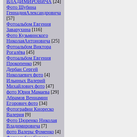
ВЛАДИМИРОВИЧА
[24]
Фото Шубина
ГеннадияАлександровича
[57]
Фотоальбом Евгения
Заварухина
[116]
Фото Кузьминского
НиколаяАнтоновича
[25]
Фотоальбом Виктора
Рогалёва
[45]
Фотоальбом Евгения
Прокопенко
[29]
Дербан Сергей
Николаевич фото
[4]
Ильиных Валерий
Михайлович фото
[47]
фото Юрия Мамаева
[29]
Абрамов Вениамин
Егорович фото
[34]
Фотографии Киореско
Валерия
[9]
Фото Цюренко Николая
Владимировича
[7]
фото Валеры Фоменко
[4]