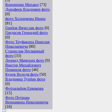
Кононенко Михаил
[73]
Дорофеев Владимир фото
[0]
фото Холоимова Ивана
[81]
Грибов Вячеслав фото
[0]
Гридасов Геннадий фото
[0]
Фото Труфакина Николая
Николаевича
[80]
Станислав Несмачный
фото
[33]
Леонид Мачихин фото
[9]
Виктор Михайлович
Пиминов фото
[46]
Куцев Володя фото
[50]
Владимир Турбан фото
[0]
Фотоальбом Ермакова
[15]
Фото Петрова
Вениамина Николаевича
[18]