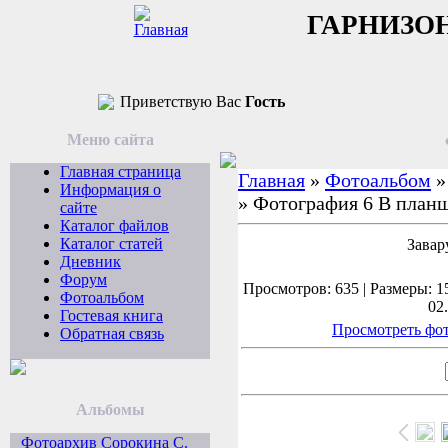
ГАРНИЗО
Приветствую Вас
Гость
Меню сайта
Главная страница
Главная
»
Фотоальбом
Информация о
» Фотография 6 В планш
сайте
Каталог файлов
Каталог статей
Завар
Дневник
Форум
Просмотров: 635 | Размеры: 15
Фотоальбом
02
Гостевая книга
Просмотреть фот
Обратная связь
Альбомы
Фотоархив Сорокина С.