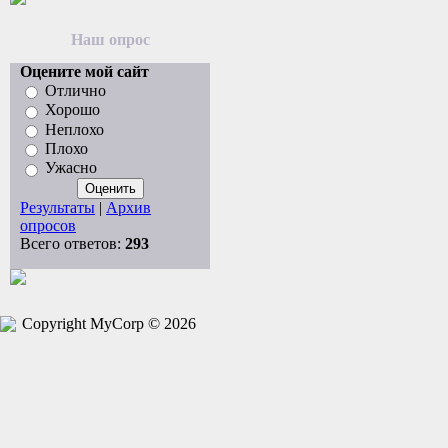
Наш опрос
Оцените мой сайт
Отлично
Хорошо
Неплохо
Плохо
Ужасно
Результаты
|
Архив
опросов
Всего ответов:
293
Copyright MyCorp © 2026