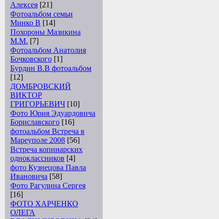
Алексея
[21]
Фотоальбом семьи
Минко В
[14]
Похороны Мазикина
М.М.
[7]
Фотоальбом Анатолия
Бочковского
[1]
Бурдин В.В фотоальбом
[12]
ДОМБРОВСКИЙ
ВИКТОР
ГРИГОРЬЕВИЧ
[10]
Фото Юрия Эдуардовича
Бориславского
[16]
фотоальбом Встреча в
Мареуполе 2008
[56]
Встреча копинарских
одноклассников
[4]
фото Кузнецова Павла
Ивановича
[58]
Фото Рагулина Сергея
[16]
ФОТО ХАРЧЕНКО
ОЛЕГА