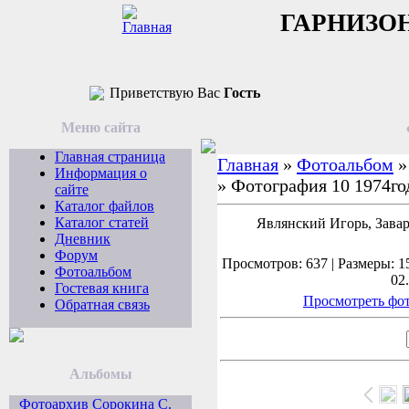
ГАРНИЗО
Приветствую Вас
Гость
Меню сайта
Главная страница
Главная
»
Фотоальбом
Информация о
» Фотография 10 1974го
сайте
Каталог файлов
Каталог статей
Являнский Игорь, Зава
Дневник
Форум
Просмотров: 637 | Размеры: 15
Фотоальбом
02
Гостевая книга
Просмотреть фот
Обратная связь
Альбомы
Фотоархив Сорокина С.