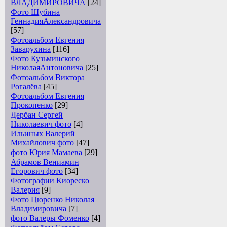
ВЛАДИМИРОВИЧА
[24]
Фото Шубина
ГеннадияАлександровича
[57]
Фотоальбом Евгения
Заварухина
[116]
Фото Кузьминского
НиколаяАнтоновича
[25]
Фотоальбом Виктора
Рогалёва
[45]
Фотоальбом Евгения
Прокопенко
[29]
Дербан Сергей
Николаевич фото
[4]
Ильиных Валерий
Михайлович фото
[47]
фото Юрия Мамаева
[29]
Абрамов Вениамин
Егорович фото
[34]
Фотографии Киореско
Валерия
[9]
Фото Цюренко Николая
Владимировича
[7]
фото Валеры Фоменко
[4]