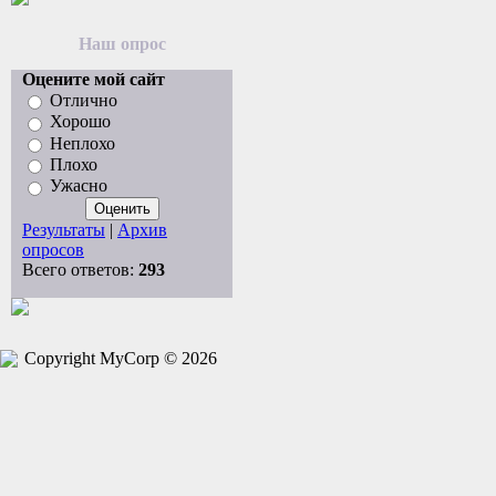
Наш опрос
Оцените мой сайт
Отлично
Хорошо
Неплохо
Плохо
Ужасно
Результаты
|
Архив
опросов
Всего ответов:
293
Copyright MyCorp © 2026