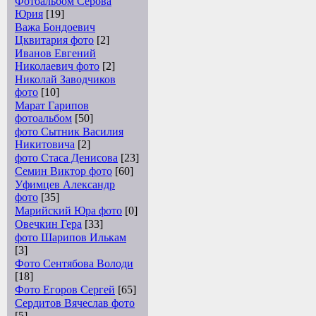
Фотоальбом Серова
Юрия
[19]
Важа Бондоевич
Цквитария фото
[2]
Иванов Евгений
Николаевич фото
[2]
Николай Заводчиков
фото
[10]
Марат Гарипов
фотоальбом
[50]
фото Сытник Василия
Никитовича
[2]
фото Стаса Денисова
[23]
Семин Виктор фото
[60]
Уфимцев Александр
фото
[35]
Марийский Юра фото
[0]
Овечкин Гера
[33]
фото Шарипов Илькам
[3]
Фото Сентябова Володи
[18]
Фото Егоров Сергей
[65]
Сердитов Вячеслав фото
[5]