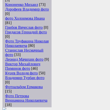
Кононенко Михаил
[73]
Дорофеев Владимир фото
[0]
фото Холоимова Ивана
[81]
Грибов Вячеслав фото
[0]
Гридасов Геннадий фото
[0]
Фото Труфакина Николая
Николаевича
[80]
Станислав Несмачный
фото
[33]
Леонид Мачихин фото
[9]
Виктор Михайлович
Пиминов фото
[46]
Куцев Володя фото
[50]
Владимир Турбан фото
[0]
Фотоальбом Ермакова
[15]
Фото Петрова
Вениамина Николаевича
[18]