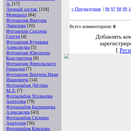
А.
[17]
« Предыдущая
|
96
97
98
99
1
Личный состав.
[118]
Мемориал
[84]
Фотоархив Виктора
Данилова
[10]
Всего комментариев:
0
Фотоархив Сысоева
Добавлять ко
Сергея
[4]
Фотоархив Куликова
зарегистрир
Александра
[5]
[
Реги
Фотоархив Юрганова
Константина
[8]
Фотоархив Ямпольского
Геннадия
[7]
Фотоархив Винтера Иван
Ивановича
[14]
Фотоальбом Дёгтева
М.Л.
[7]
Фотоальбом Усольцева
Анатолия
[79]
Фотоальбом Багринцева
Александра
[43]
Фотоальбом Силевко
Анатолия
[56]
Фотоальбом Крылова