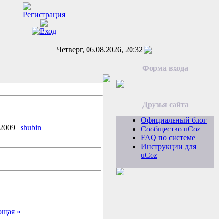
Четверг, 06.08.2026, 20:32
Форма входа
Друзья сайта
Официальный блог
.2009 |
shubin
Сообщество uCoz
FAQ по системе
Инструкции для
uCoz
ющая »