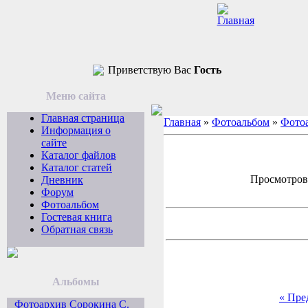
Приветствую Вас
Гость
Меню сайта
Главная страница
Главная
»
Фотоальбом
»
Фотоа
Информация о
сайте
Каталог файлов
Каталог статей
Просмотров: 
Дневник
Форум
Фотоальбом
Гостевая книга
Обратная связь
Альбомы
« Пре
Фотоархив Сорокина С.