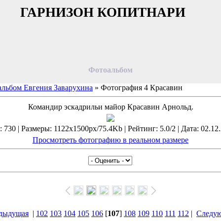
ГАРНИЗОН КОПИТНАРИ
Фотоальбом
льбом Евгения Заварухина
» Фотография 4 Красавин
Командир эскадрильи майор Красавин Арнольд.
730 | Размеры: 1122x1500px/75.4Kb | Рейтинг: 5.0/2 | Дата: 02.12
Просмотреть фотографию в реальном размере
дыдущая
|
102
103
104
105
106
[
107
]
108
109
110
111
112
|
Следу