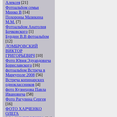
Алексея
[21]
Фотоальбом семьи
Минко В
[14]
Похороны Мазикина
М.М.
[7]
Фотоальбом Анатолия
Бочковского
[1]
Бурдин В.В фотоальбом
[12]
ДОМБРОВСКИЙ
ВИКТОР
ГРИГОРЬЕВИЧ
[10]
Фото Юрия Эдуардовича
Бориславского
[16]
фотоальбом Встреча в
Мареуполе 2008
[56]
Встреча копинарских
одноклассников
[4]
фото Кузнецова Павла
Ивановича
[58]
Фото Рагулина Сергея
[16]
ФОТО ХАРЧЕНКО
ОЛЕГА