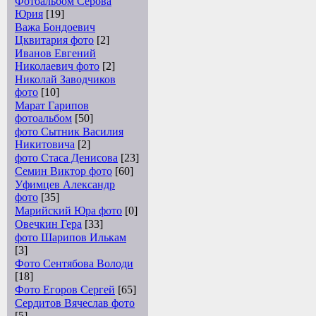
Фотоальбом Серова
Юрия
[19]
Важа Бондоевич
Цквитария фото
[2]
Иванов Евгений
Николаевич фото
[2]
Николай Заводчиков
фото
[10]
Марат Гарипов
фотоальбом
[50]
фото Сытник Василия
Никитовича
[2]
фото Стаса Денисова
[23]
Семин Виктор фото
[60]
Уфимцев Александр
фото
[35]
Марийский Юра фото
[0]
Овечкин Гера
[33]
фото Шарипов Илькам
[3]
Фото Сентябова Володи
[18]
Фото Егоров Сергей
[65]
Сердитов Вячеслав фото
[5]