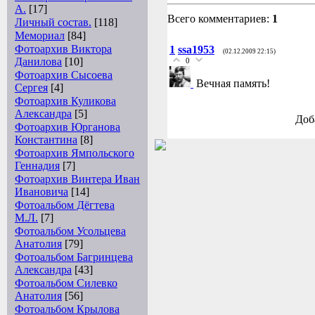
А.
[17]
Всего комментариев:
1
Личный состав.
[118]
Мемориал
[84]
Фотоархив Виктора
1
ssa1953
(02.12.2009 22:15)
Данилова
[10]
0
Фотоархив Сысоева
Вечная память!
Сергея
[4]
Фотоархив Куликова
Александра
[5]
Доб
Фотоархив Юрганова
Константина
[8]
Фотоархив Ямпольского
Геннадия
[7]
Фотоархив Винтера Иван
Ивановича
[14]
Фотоальбом Дёгтева
М.Л.
[7]
Фотоальбом Усольцева
Анатолия
[79]
Фотоальбом Багринцева
Александра
[43]
Фотоальбом Силевко
Анатолия
[56]
Фотоальбом Крылова