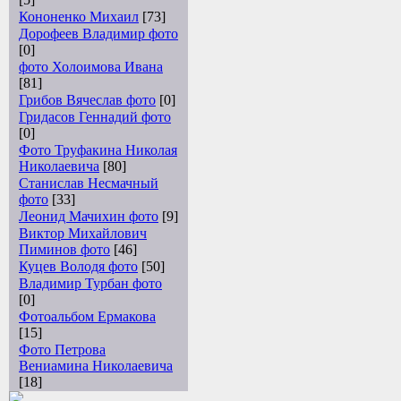
Кононенко Михаил
[73]
Дорофеев Владимир фото
[0]
фото Холоимова Ивана
[81]
Грибов Вячеслав фото
[0]
Гридасов Геннадий фото
[0]
Фото Труфакина Николая
Николаевича
[80]
Станислав Несмачный
фото
[33]
Леонид Мачихин фото
[9]
Виктор Михайлович
Пиминов фото
[46]
Куцев Володя фото
[50]
Владимир Турбан фото
[0]
Фотоальбом Ермакова
[15]
Фото Петрова
Вениамина Николаевича
[18]