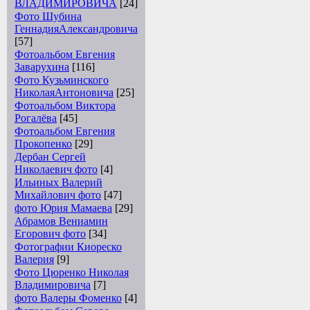
ВЛАДИМИРОВИЧА
[24]
Фото Шубина
ГеннадияАлександровича
[57]
Фотоальбом Евгения
Заварухина
[116]
Фото Кузьминского
НиколаяАнтоновича
[25]
Фотоальбом Виктора
Рогалёва
[45]
Фотоальбом Евгения
Прокопенко
[29]
Дербан Сергей
Николаевич фото
[4]
Ильиных Валерий
Михайлович фото
[47]
фото Юрия Мамаева
[29]
Абрамов Вениамин
Егорович фото
[34]
Фотографии Киореско
Валерия
[9]
Фото Цюренко Николая
Владимировича
[7]
фото Валеры Фоменко
[4]